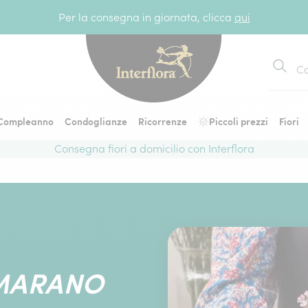
Per la consegna in giornata, clicca
qui
Cerca
Compleanno
Condoglianze
Ricorrenze
Piccoli prezzi
Fiori
Consegna fiori a domicilio con Interflora
MMARANO