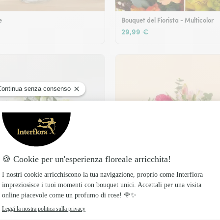
e
Bouquet del Fiorista - Multicolor
29,99 €
Legame fiorito
49,99 €