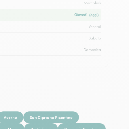
Mercoledì
Giovedì
(oggi)
Venerdì
Sabato
Domenica
Acerno
San Cipriano Picentino