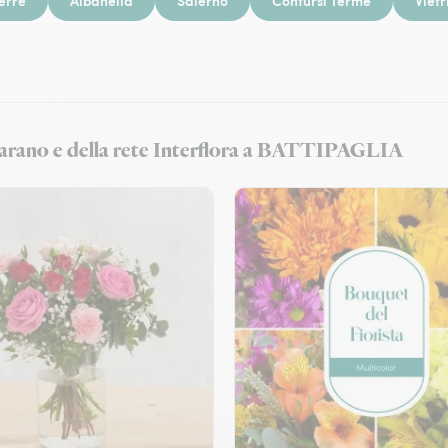
erre
Albanella
Salerno
Contursi Terme
Vietr
mmarano e della rete Interflora a BATTIPAGLIA