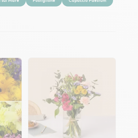
i sul Mare
Postiglione
Capaccio Paestum