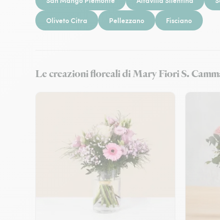
San Mango Piemonte
Altavilla Silentina
S
Oliveto Citra
Pellezzano
Fisciano
Le creazioni floreali di Mary Fiori S. Ca