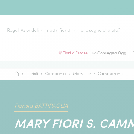
Vai al contenuto
Regali Aziendali
I nostri fioristi
Hai bisogno di aiuto?
Fiori d'Estate
Consegna Oggi
›
Fioristi
›
Campania
›
Mary Fiori S. Cammarano
Home
Fiorista BATTIPAGLIA
MARY FIORI S. CA