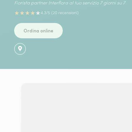
Fiorista partner Interflora al tuo servizio 7 giorni su 7
★
★
★
★
★
4.3/5 (20 recensioni)
Ordina online