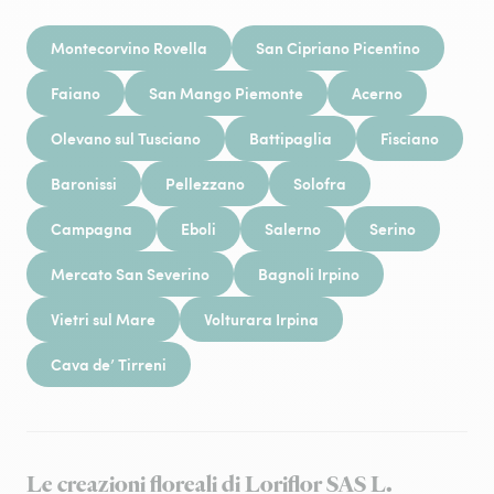
Montecorvino Rovella
San Cipriano Picentino
Faiano
San Mango Piemonte
Acerno
Olevano sul Tusciano
Battipaglia
Fisciano
Baronissi
Pellezzano
Solofra
Campagna
Eboli
Salerno
Serino
Mercato San Severino
Bagnoli Irpino
Vietri sul Mare
Volturara Irpina
Cava de’ Tirreni
Le creazioni floreali di Loriflor SAS L.