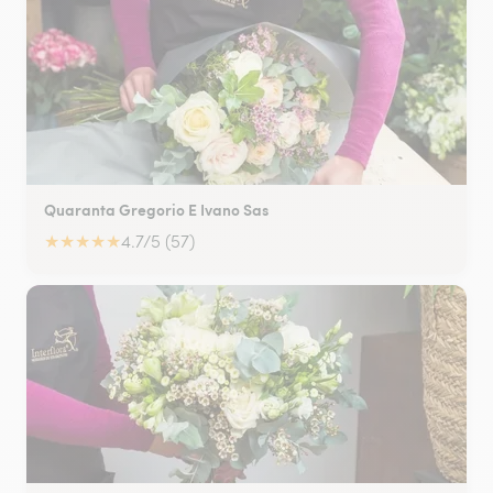
Quaranta Gregorio E Ivano Sas
★
★
★
★
★
4.7/5 (57)