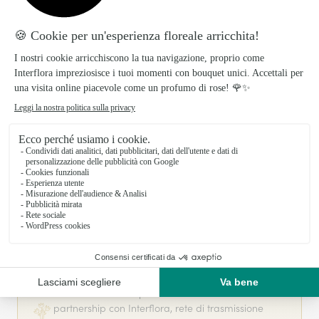
Il tuo fiorista artigiano a GIFFONI VALLE
PIANA
Loriflor SAS L. Scarpinati & C si basa sulla sua
partnership con Interflora, rete di trasmissione