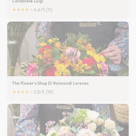
Calabrese Luigi
★
★
★
★
★
4.4/5 (11)
The Flower's Shop Di Raimondi Lorenzo
★
★
★
★
★
3.9/5 (18)