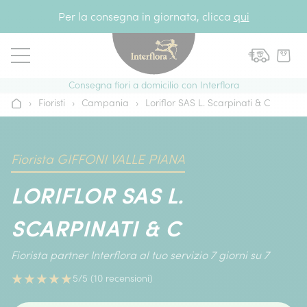
Vai al contenuto
Per la consegna in giornata, clicca
qui
Consegna fiori a domicilio con Interflora
›
Fioristi
›
Campania
›
Loriflor SAS L. Scarpinati & C
Home
Fiorista GIFFONI VALLE PIANA
LORIFLOR SAS L.
SCARPINATI & C
Fiorista partner Interflora al tuo servizio 7 giorni su 7
★
★
★
★
★
5/5 (10 recensioni)