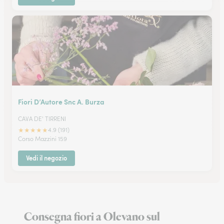
Fiori D’Autore Snc A. Burza
CAVA DE' TIRRENI
★
★
★
★
★
4.9 (191)
Corso Mazzini 159
Vedi il negozio
Consegna fiori a Olevano sul