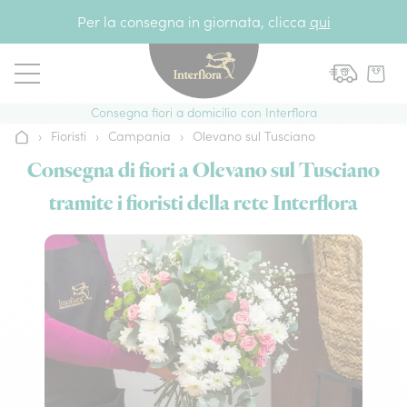
Vai al contenuto
Per la consegna in giornata, clicca
qui
Consegna fiori a domicilio con Interflora
›
Fioristi
›
Campania
›
Olevano sul Tusciano
Home
Consegna di fiori a Olevano sul Tusciano
tramite i fioristi della rete Interflora