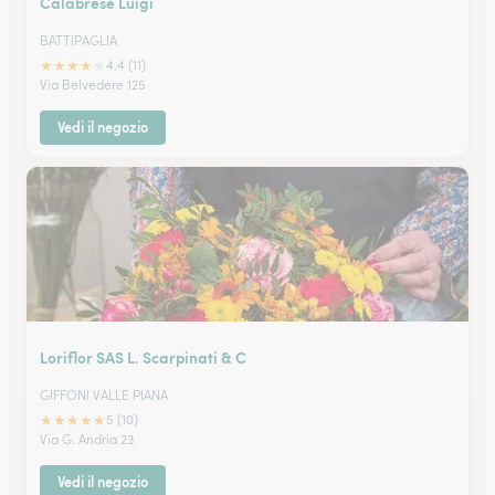
Calabrese Luigi
BATTIPAGLIA
★
★
★
★
★
4.4 (11)
Via Belvedere 125
Vedi il negozio
Loriflor SAS L. Scarpinati & C
GIFFONI VALLE PIANA
★
★
★
★
★
5 (10)
Via G. Andria 23
Vedi il negozio