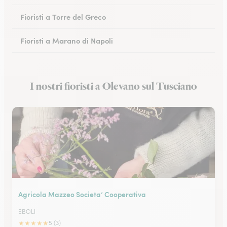
Fioristi a Torre del Greco
Fioristi a Marano di Napoli
Fioristi a Eboli
I nostri fioristi a Olevano sul Tusciano
Fioristi a Castellammare di Stabia
Agricola Mazzeo Societa’ Cooperativa
EBOLI
★
★
★
★
★
5 (3)