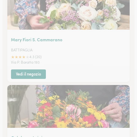
Mary Fiori S. Cammarano
BATTIPAGLIA
★
★
★
★
★
4.3 (20)
Via P. Baratta 193
Vedi il negozio