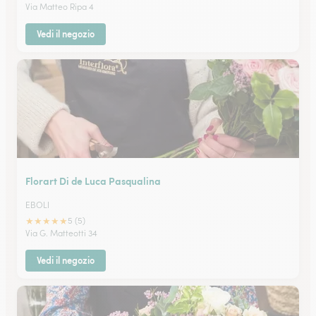
Via Matteo Ripa 4
Vedi il negozio
Florart Di de Luca Pasqualina
EBOLI
★
★
★
★
★
5 (5)
Via G. Matteotti 34
Vedi il negozio