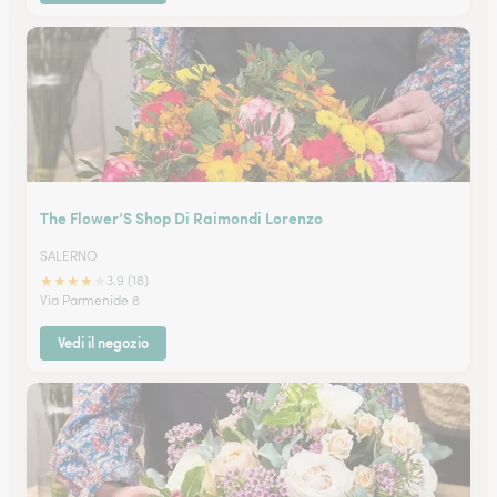
The Flower’S Shop Di Raimondi Lorenzo
SALERNO
★
★
★
★
★
3.9 (18)
Via Parmenide 8
Vedi il negozio