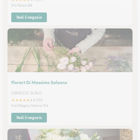
Via Nizza 89
Vedi il negozio
Florart Di Massimo Salzano
CAPACCIO SCALO
★
★
★
★
★
4.5 (111)
Via Magna Grecia 154
Vedi il negozio