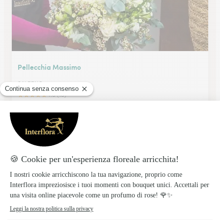
Pellecchia Massimo
SALERNO
★
★
★
★
★
4.6 (16)
Via A. Mazza 32
Vedi il negozio