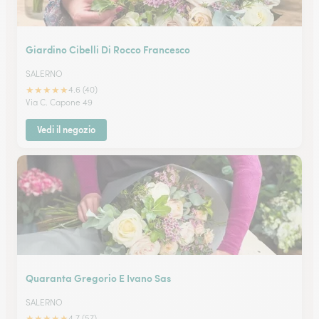
Giardino Cibelli Di Rocco Francesco
SALERNO
★
★
★
★
★
4.6 (40)
Via C. Capone 49
Vedi il negozio
Quaranta Gregorio E Ivano Sas
SALERNO
★
★
★
★
★
4.7 (57)