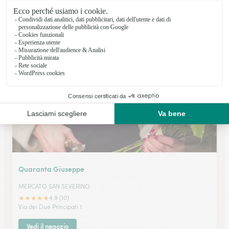
Scarano Anna
SOLOFRA
★
★
★
★
★
4.8 (48)
Via Aldo Moro 30
Vedi il negozio
Quaranta Giuseppe
MERCATO SAN SEVERINO
★
★
★
★
★
4.9 (10)
Via dei Due Principati 1
Vedi il negozio