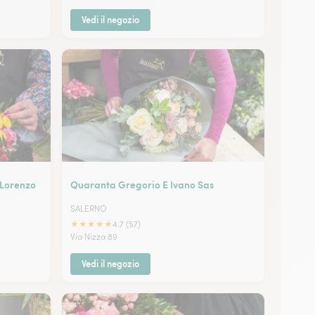
Vedi il negozio
 Lorenzo
Quaranta Gregorio E Ivano Sas
SALERNO
★
★
★
★
★
4.7 (57)
Via Nizza 89
Vedi il negozio