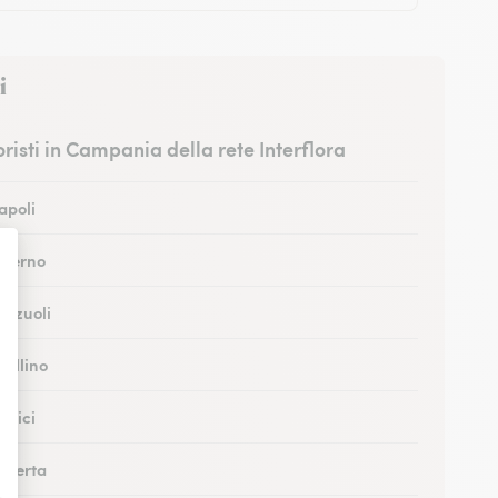
i
ioristi in Campania della rete Interflora
Napoli
Salerno
Pozzuoli
vellino
ortici
Caserta