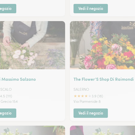
negozio
Vedi il negozio
Di Massimo Salzano
The Flower’S Shop Di Raimondi
 SCALO
SALERNO
★
★
★
★
★
4.5 (111)
3.9 (18)
Grecia 154
Via Parmenide 8
negozio
Vedi il negozio