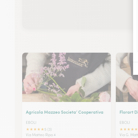
Agricola Mazzeo Societa’ Cooperativa
Florart D
EBOLI
EBOLI
★
★
★
★
★
★
★
★
★
★
5 (3)
Via Matteo Ripa 4
Via G. Matt