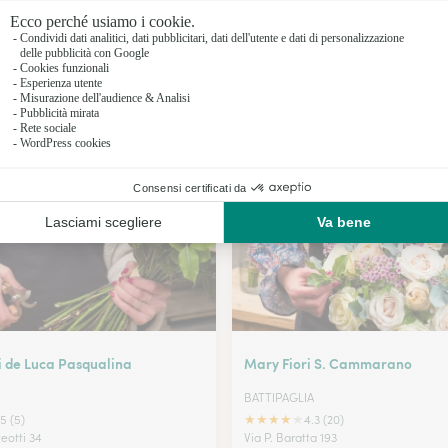
Fioristi a 
Fioristi a 
Fioristi a
I nostri fioristi a Eboli
Fioristi a 
i de Luca Pasqualina
Mary Fiori S. Cammarano
BATTIPAGLIA
★
★
★
★
★
5 (5)
4.3 (20)
eotti 34
Via P. Baratta 193