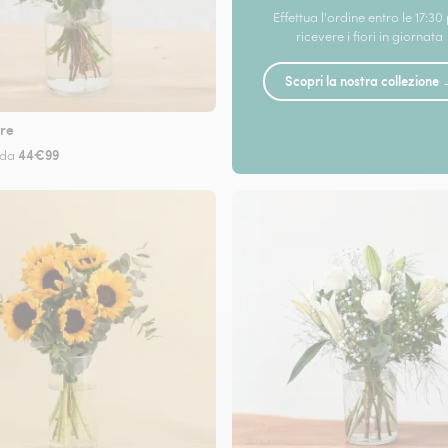
Effettua l'ordine entro le 17:30
ricevere i fiori in giornata
Scopri la nostra collezione
re
44€99
 da