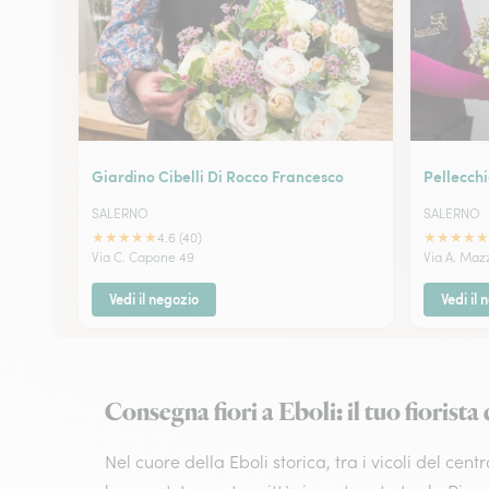
Giardino Cibelli Di Rocco Francesco
Pellecch
SALERNO
SALERNO
★
★
★
★
★
★
★
★
★
★
4.6 (40)
Via C. Capone 49
Via A. Maz
Vedi il negozio
Vedi il 
Consegna fiori a Eboli: il tuo fiorista 
Nel cuore della Eboli storica, tra i vicoli del cen