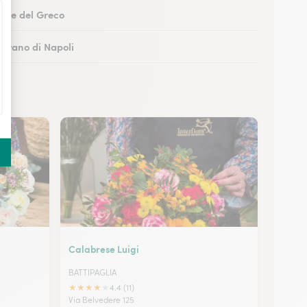
Torre del Greco
Marano di Napoli
 Castellammare di Stabia
Battipaglia
Calabrese Luigi
BATTIPAGLIA
★
★
★
★
★
4.4 (11)
Via Belvedere 125