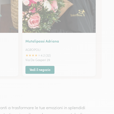
Mutalipassi Adriana
AGROPOLI
★
★
★
★
★
4.2 (32)
Via De Gasperi 29
Vedi il negozio
 pronti a trasformare le tue emozioni in splendidi