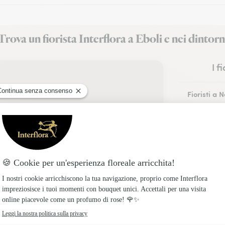
Trova un fiorista Interflora a Eboli e nei dintorn
I f
Fioristi a 
Fioristi a 
Fioristi a 
Fioristi a A
Fioristi a P
Fioristi a 