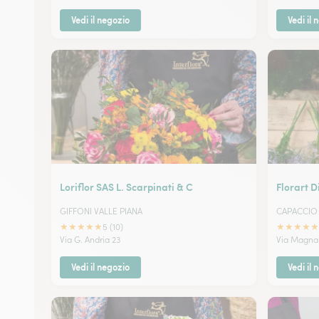
Vedi il negozio
Vedi il 
Loriflor SAS L. Scarpinati & C
Florart 
GIFFONI VALLE PIANA
CAPACCIO
★
★
★
★
★
★
★
★
★
★
5 (10)
Via G. Andria 23
Via Magna 
Vedi il negozio
Vedi il 