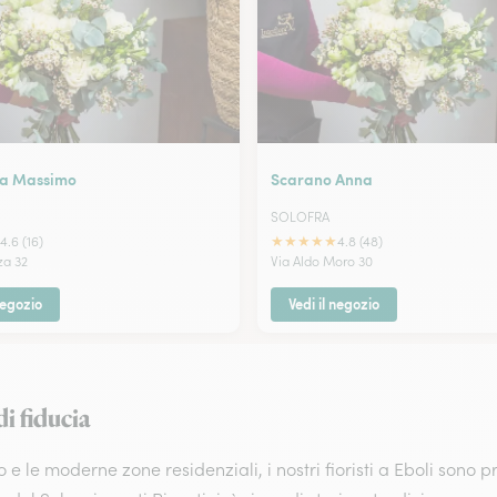
ia Massimo
Scarano Anna
SOLOFRA
★
★
★
★
★
4.6 (16)
4.8 (48)
za 32
Via Aldo Moro 30
negozio
Vedi il negozio
di fiducia
tro e le moderne zone residenziali, i nostri fioristi a Eboli sono