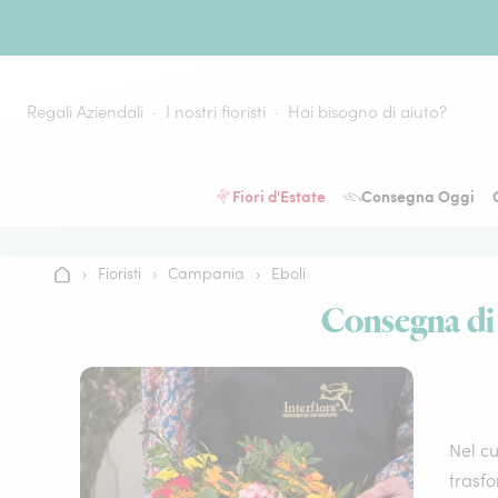
Vai al contenuto
Regali Aziendali
I nostri fioristi
Hai bisogno di aiuto?
Fiori d'Estate
Consegna Oggi
›
Fioristi
›
Campania
›
Eboli
Home
Consegna di f
Nel cu
trasfo