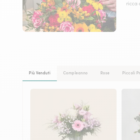
ricca 
Più Venduti
Compleanno
Rose
Piccoli P