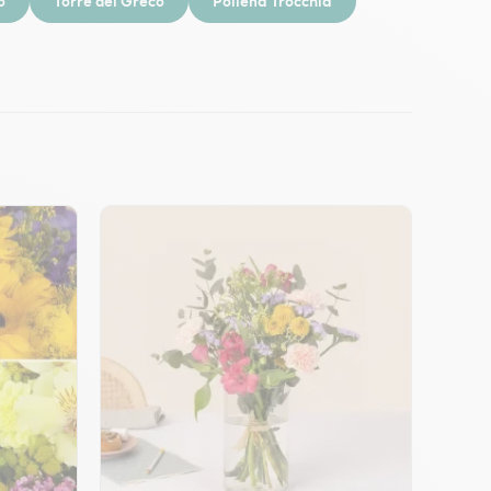
o
Torre del Greco
Pollena Trocchia