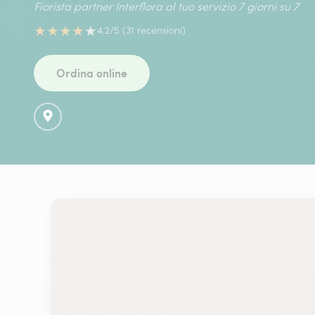
Fiorista partner Interflora al tuo servizio 7 giorni su 7
★
★
★
★
★
4.2/5 (31 recensioni)
Ordina online