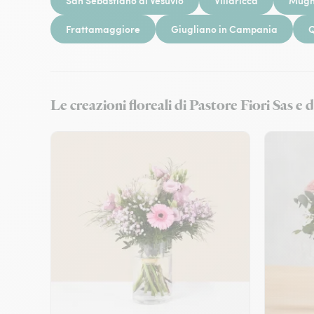
San Sebastiano al Vesuvio
Villaricca
Mugn
Frattamaggiore
Giugliano in Campania
Q
Le creazioni floreali di Pastore Fiori Sas e