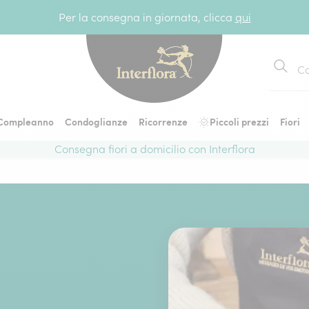
Per la consegna in giornata, clicca
qui
Cerca
Compleanno
Condoglianze
Ricorrenze
Piccoli prezzi
Fiori
Consegna fiori a domicilio con Interflora