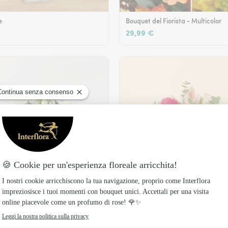
e
Bouquet del Fiorista - Multicolor
29,99 €
Legame fiorito
49,99 €