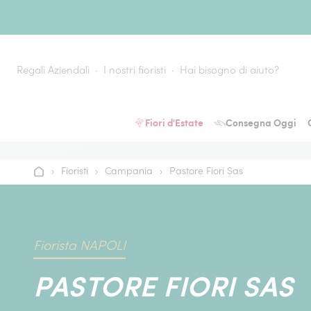
Vai al contenuto
Regali Aziendali
I nostri fioristi
Hai bisogno di aiuto?
Fiori d'Estate
Consegna Oggi
›
Fioristi
›
Campania
›
Pastore Fiori Sas
Home
Fiorista NAPOLI
PASTORE FIORI SAS