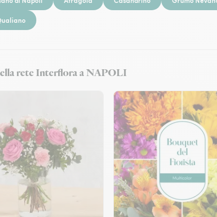
ano di Napoli
Afragola
Casandrino
Grumo Nevan
ualiano
 della rete Interflora a NAPOLI