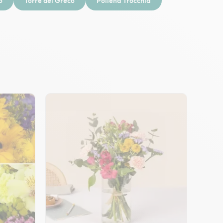
o
Torre del Greco
Pollena Trocchia