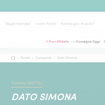
Vai al contenuto
Regali Aziendali
I nostri fioristi
Hai bisogno di aiuto?
Fiori d'Estate
Consegna Oggi
›
Fioristi
›
Campania
›
Dato Simona
Home
Fiorista NAPOLI
DATO SIMONA