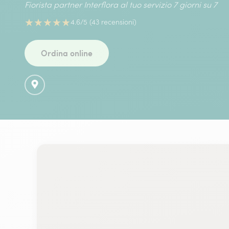
Fiorista partner Interflora al tuo servizio 7 giorni su 7
★
★
★
★
★
4.6/5 (43 recensioni)
Ordina online