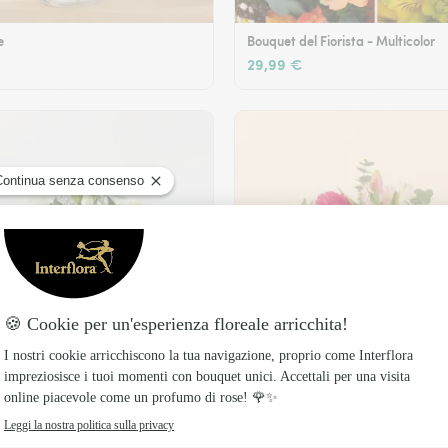
e
Bouquet del Fiorista - Multicolor
29,99 €
Legame fiorito
49,99 €