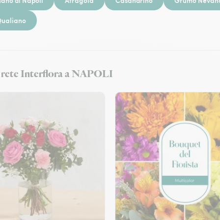
ano di Napoli
Afragola
Casandrino
Grumo Nevan
ualiano
la rete Interflora a NAPOLI