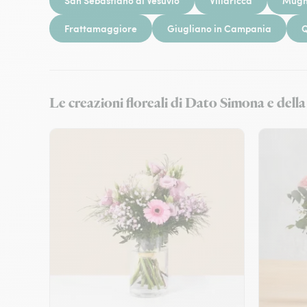
San Sebastiano al Vesuvio
Villaricca
Mugn
Frattamaggiore
Giugliano in Campania
Q
Le creazioni floreali di Dato Simona e del