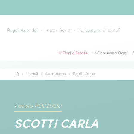
Vai al contenuto
Regali Aziendali
I nostri fioristi
Hai bisogno di aiuto?
Fiori d'Estate
Consegna Oggi
›
Fioristi
›
Campania
›
Scotti Carla
Home
Fiorista POZZUOLI
SCOTTI CARLA