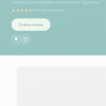
Fiorista partner Interflora al tuo servizio 7 giorni su 7
★
★
★
★
★
4.9/5 (62 recensioni)
Ordina online