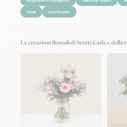
Giugliano in Campania
Melito di Napoli
A
Cesa
Sant’Arpino
Le creazioni floreali di Scotti Carla e del