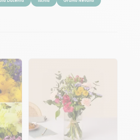
ola Ducenta
Ischia
Grumo Nevano