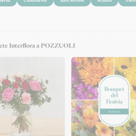
versa
Casandrino
Sant’Antimo
Arzano
Trent
la rete Interflora a POZZUOLI