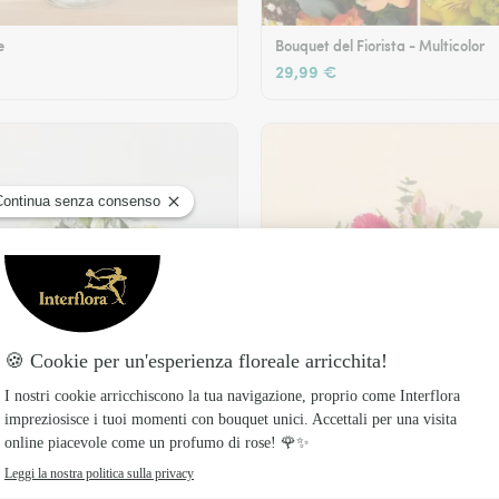
e
Bouquet del Fiorista - Multicolor
29,99 €
Legame fiorito
49,99 €