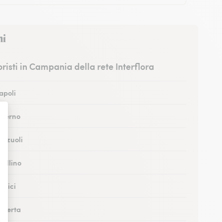
ni
ioristi in Campania della rete Interflora
Napoli
Salerno
Pozzuoli
vellino
ortici
Caserta