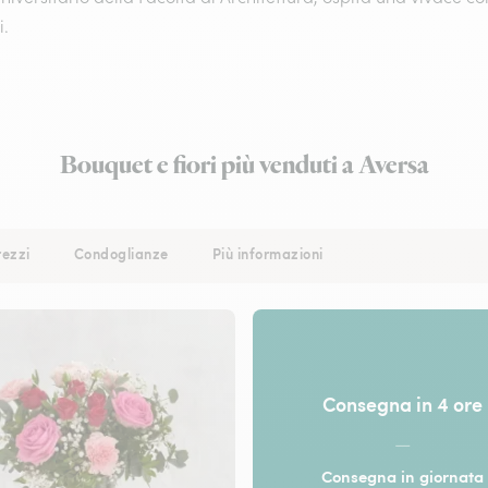
i.
Bouquet e fiori più venduti a Aversa
rezzi
Condoglianze
Più informazioni
Consegna in 4 ore
—
Consegna in giornata