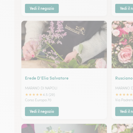
Vedi il negozio
Vedi il 
Erede D’Elia Salvatore
Rusciano
MARANO DI NAPOLI
MARANO D
★
★
★
★
★
★
★
★
★
★
4.5 (29)
Corso Europa 70
Via Padret
Vedi il negozio
Vedi il 