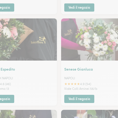
negozio
Vedi il negozio
 Espedito
Senese Gianluca
I NAPOLI
NAPOLI
★
★
★
★
★
4.6 (46)
4.9 (54)
erno 13
Viale Colli Aminei 56/b
negozio
Vedi il negozio