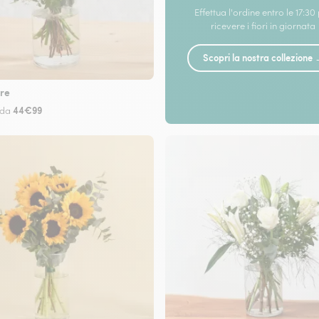
Effettua l'ordine entro le 17:30
ricevere i fiori in giornata
Scopri la nostra collezione
re
44€99
 da