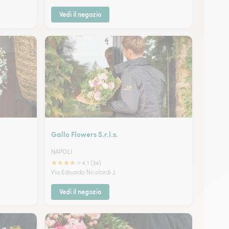
Vedi il negozio
Gallo Flowers S.r.l.s.
NAPOLI
★
★
★
★
★
4.1 (34)
Via Edoardo Nicolardi 2
Vedi il negozio