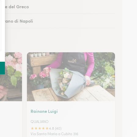
Torre del Greco
Marano di Napoli
boli
 Castellammare di Stabia
Rainone Luigi
QUALIANO
★
★
★
★
★
4.8 (40)
Via Santa Maria a Cubito 316