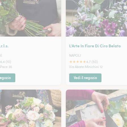
r.l.s.
L’Arte In Fiore Di Ciro Belato
SE
NAPOLI
★
★
★
★
★
4.4 (10)
4.7 (50)
 Pace 35
Via Abate Minichini 12
negozio
Vedi il negozio