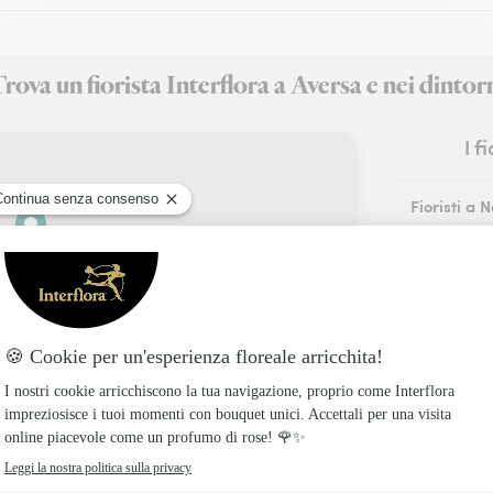
rova un fiorista Interflora a Aversa e nei dintor
I f
Fioristi a 
Fioristi a 
Fioristi a 
Fioristi a A
Fioristi a P
Fioristi a 