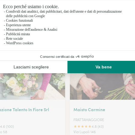
Fioristi a 
Fioristi a 
Fioristi a E
I nostri fioristi a Aversa
Fioristi a
zione Talento In Fiore Srl
Maisto Carmine
FRATTAMAGGIORE
★
★
★
★
★
4.6 (100)
4.8 (43)
no 58
Via Lupoli 146