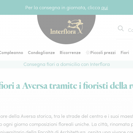
Per la consegna in giornata, clicca
qui
Cerca
Compleanno
Condoglianze
Ricorrenze
Piccoli prezzi
Fiori
Consegna fiori a domicilio con Interflora
ori a Aversa tramite i fioristi della 
ore della Aversa storica, tra le strade del centro e i suoi maes
 ogni giorno composizioni floreali uniche. La città, rinomata 
niversitario della Facoltà di Architettura, ospita una vivace c