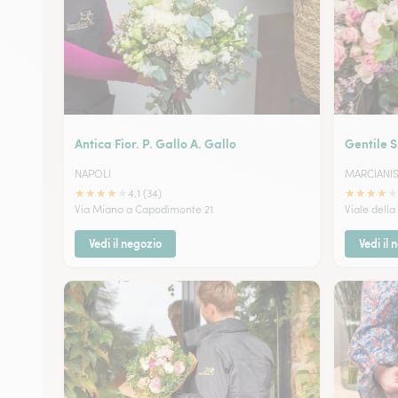
Antica Fior. P. Gallo A. Gallo
Gentile S.
NAPOLI
MARCIANI
★
★
★
★
★
★
★
★
★
★
4.1 (34)
Via Miano a Capodimonte 21
Viale della
Vedi il negozio
Vedi il 