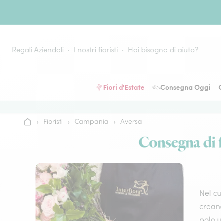
Vai al contenuto
Regali Aziendali
I nostri fioristi
Hai bisogno di aiuto?
Fiori d'Estate
Consegna Oggi
›
Fioristi
›
Campania
›
Aversa
Home
Consegna di fi
Nel cu
creano
polo u