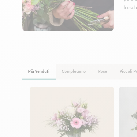
fresch
Più Venduti
Compleanno
Rose
Piccoli P