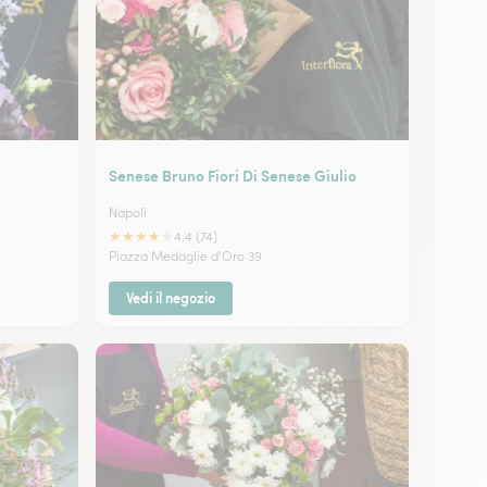
Senese Bruno Fiori Di Senese Giulio
Napoli
★
★
★
★
★
4.4 (74)
Piazza Medaglie d'Oro 39
Vedi il negozio