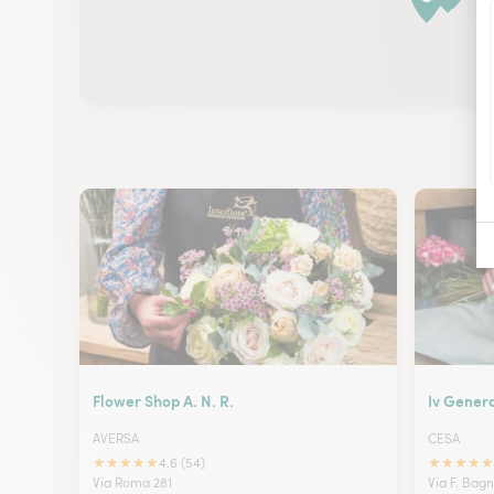
Flower Shop A. N. R.
Iv Genera
AVERSA
CESA
★
★
★
★
★
★
★
★
★
★
4.6 (54)
Via Roma 281
Via F. Bag