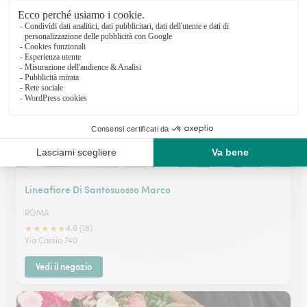
★
★
★
★
★
4.7 (43)
Via Mazzini 34
Vedi il negozio
Lineafiore Di Santosuosso Marco
ROMA
★
★
★
★
★
4.6 (18)
Via Cassia 740
Vedi il negozio