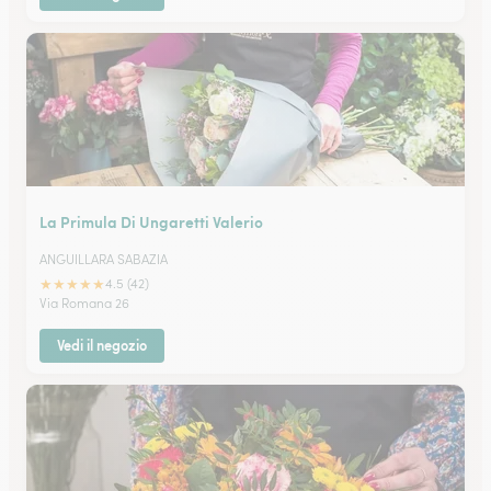
La Primula Di Ungaretti Valerio
ANGUILLARA SABAZIA
★
★
★
★
★
4.5 (42)
Via Romana 26
Vedi il negozio