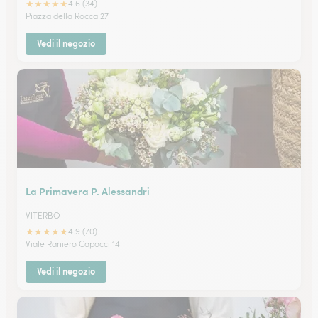
★
★
★
★
★
4.6 (34)
Piazza della Rocca 27
Vedi il negozio
La Primavera P. Alessandri
VITERBO
★
★
★
★
★
4.9 (70)
Viale Raniero Capocci 14
Vedi il negozio