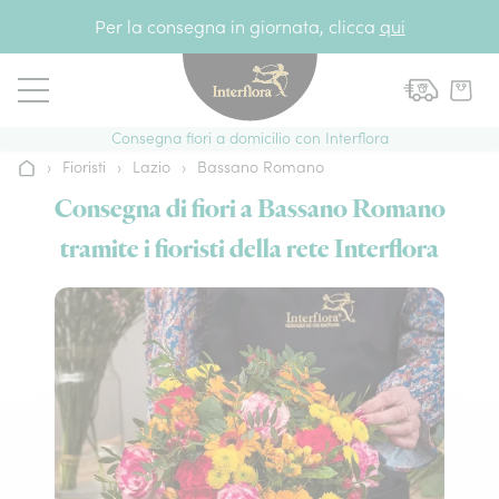
Vai al contenuto
Per la consegna in giornata, clicca
qui
Consegna fiori a domicilio con Interflora
›
Fioristi
›
Lazio
›
Bassano Romano
Home
Consegna di fiori a Bassano Romano
tramite i fioristi della rete Interflora