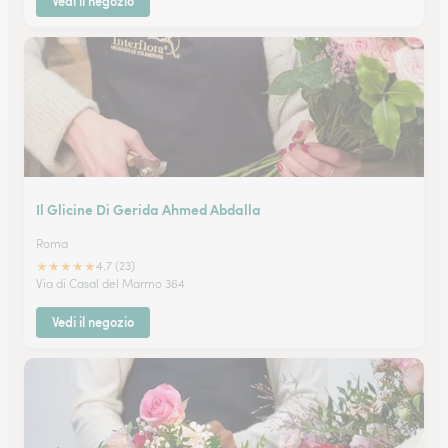
Vedi il negozio
Il Glicine Di Gerida Ahmed Abdalla
Roma
★
★
★
★
★
4.7 (23)
Via di Casal del Marmo 364
Vedi il negozio