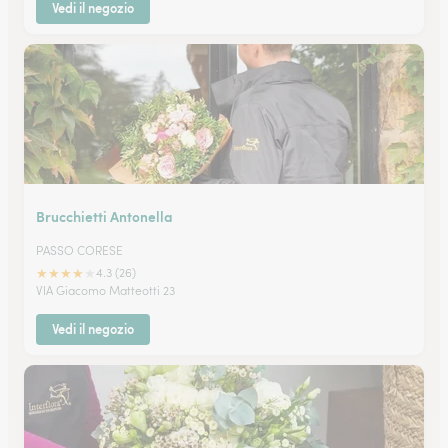
Vedi il negozio
Brucchietti Antonella
PASSO CORESE
★
★
★
★
★
4.3 (26)
VIA Giacomo Matteotti 23
Vedi il negozio