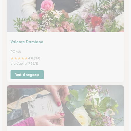
Valente Damiano
ROMA
★
★
★
★
★
4.6 (39)
Via Cassia 1783/B
Vedi il negozio