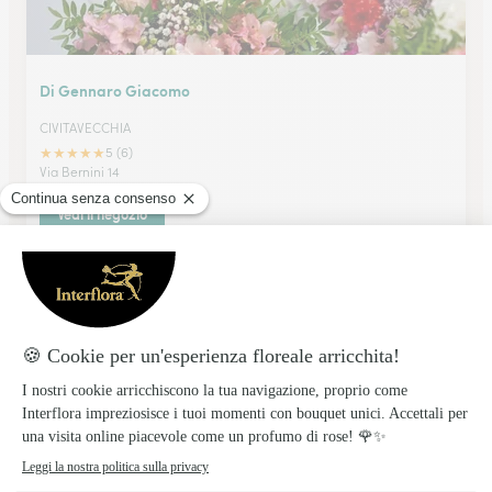
Di Gennaro Giacomo
CIVITAVECCHIA
★
★
★
★
★
5 (6)
Via Bernini 14
Vedi il negozio
De Mutiis Paolo
CIVITAVECCHIA