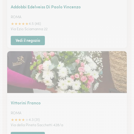
Addobbi Edelveiss Di Paolo Vincenzo
ROMA
★
★
★
★
★
4.5 (46)
Via Ezio Sciamanna 22
Vedi il negozio
Vittorini Franco
ROMA
★
★
★
★
★
4.3 (31)
Via della Pineta Sacchetti 428/a