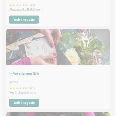
★
★
★
★
★
4.7 (10)
Piazza della Balduina 41
Vedi il negozio
Infioretiziana Srls
ROMA
★
★
★
★
★
4.9 (21)
Via G. Sacconi 9/11
Vedi il negozio