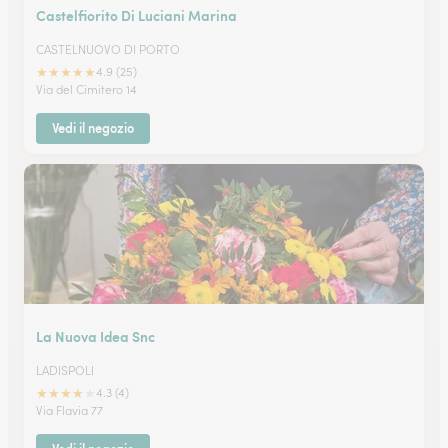
Castelfiorito Di Luciani Marina
CASTELNUOVO DI PORTO
★
★
★
★
★
4.9 (25)
Via del Cimitero 14
Vedi il negozio
La Nuova Idea Snc
LADISPOLI
★
★
★
★
★
4.3 (4)
Via Flavia 77