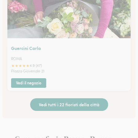
Guercini Carla
ROMA
★
★
★
★
★
4.9 (47)
Piazza Giovenale 21
Vedi il negozio
Vedi tutti i 22 fioristi della città