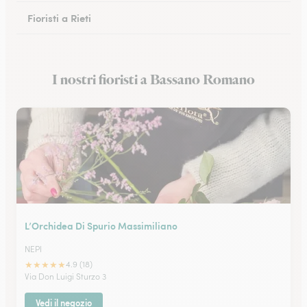
Fioristi a Rieti
Fioristi a Cassino
I nostri fioristi a Bassano Romano
Fioristi a Anzio
L’Orchidea Di Spurio Massimiliano
NEPI
★
★
★
★
★
4.9 (18)
Via Don Luigi Sturzo 3
Vedi il negozio