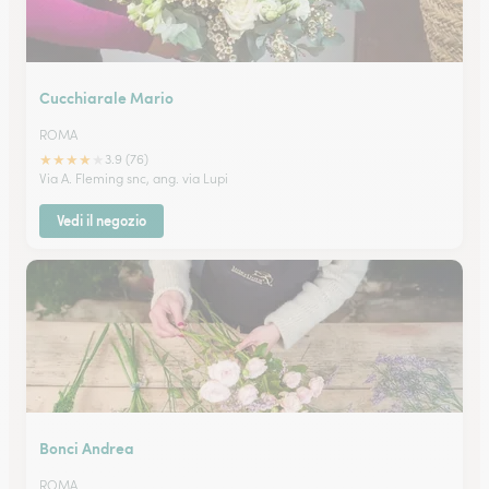
Cucchiarale Mario
ROMA
★
★
★
★
★
3.9 (76)
Via A. Fleming snc, ang. via Lupi
Vedi il negozio
Bonci Andrea
ROMA