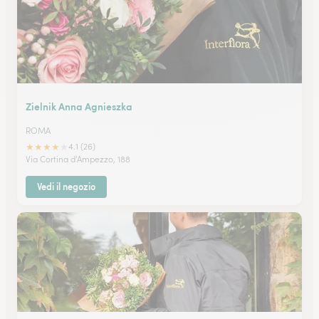
Zielnik Anna Agnieszka
ROMA
★
★
★
★
★
4.1 (26)
Via Cortina d'Ampezzo, 188
Vedi il negozio