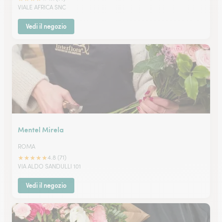
VIALE AFRICA SNC
Vedi il negozio
Mentel Mirela
ROMA
★
★
★
★
★
4.8 (71)
VIA ALDO SANDULLI 101
Vedi il negozio