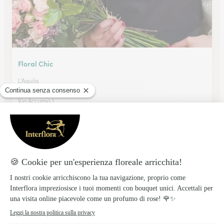
Floral Chic
L'Aquila
★
★
★
★
★
4.9 (37)
Via Accursio 1
Vedi il negozio