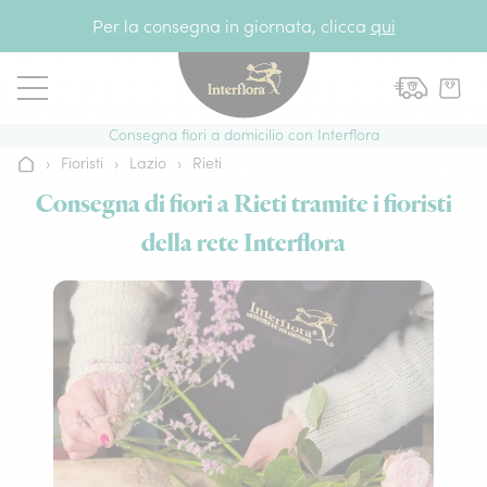
Vai al contenuto
Per la consegna in giornata, clicca
qui
Consegna fiori a domicilio con Interflora
›
Fioristi
›
Lazio
›
Rieti
Home
Consegna di fiori a Rieti tramite i fioristi
della rete Interflora