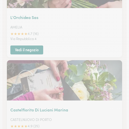
L’Orchidea Sas
AMELIA
★
★
★
★
★
4.7 (16)
Via Repubblica 4
Vedi il negozio
Castelfiorito Di Luciani Marina
CASTELNUOVO DI PORTO
★
★
★
★
★
4.9 (25)