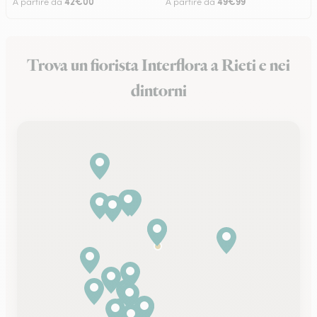
42€00
49€99
A partire da
A partire da
Trova un fiorista Interflora a Rieti e nei
dintorni