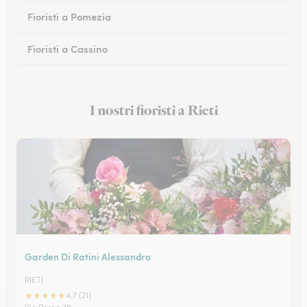
Fioristi a Pomezia
Fioristi a Cassino
Fioristi a Anzio
I nostri fioristi a Rieti
Fioristi a Formello
Garden Di Ratini Alessandro
RIETI
★
★
★
★
★
4.7 (21)