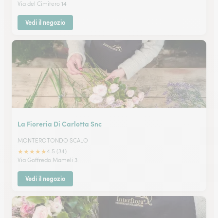
Via del Cimitero 14
Vedi il negozio
La Fioreria Di Carlotta Snc
MONTEROTONDO SCALO
★
★
★
★
★
4.5 (34)
Via Goffredo Mameli 3
Vedi il negozio