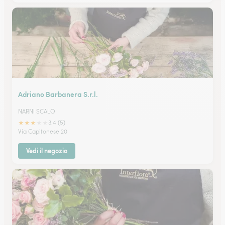
Adriano Barbanera S.r.l.
NARNI SCALO
★
★
★
★
★
3.4 (5)
Via Capitonese 20
Vedi il negozio