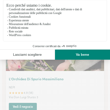
Gardenia Blu Snc A.r. Tardella & C. Snc
MENTANA
★
★
★
★
★
4.8 (35)
Via A. Moscatelli 185
Vedi il negozio
L’Orchidea Di Spurio Massimiliano
NEPI
★
★
★
★
★
4.9 (18)
Via Don Luigi Sturzo 3
Vedi il negozio