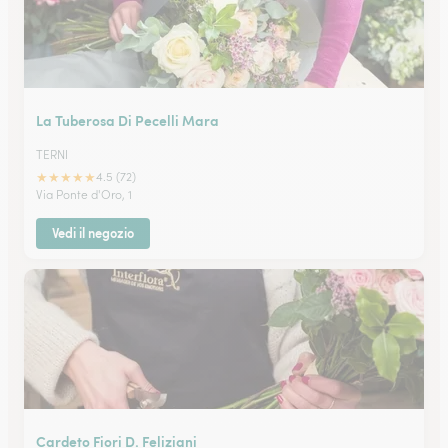
La Tuberosa Di Pecelli Mara
TERNI
★
★
★
★
★
4.5 (72)
Via Ponte d'Oro, 1
Vedi il negozio
Cardeto Fiori D. Feliziani