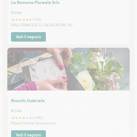
La Romana Floreale Srls
ROMA
★
★
★
★
★
4.7 (33)
VIALE FRANCESCO CALTAGIRONE 301
Vedi il negozio
Bianchi Gabriele
ROMA
★
★
★
★
★
4.4 (182)
Piazza Monte Gennaro snc
Vedi il negozio