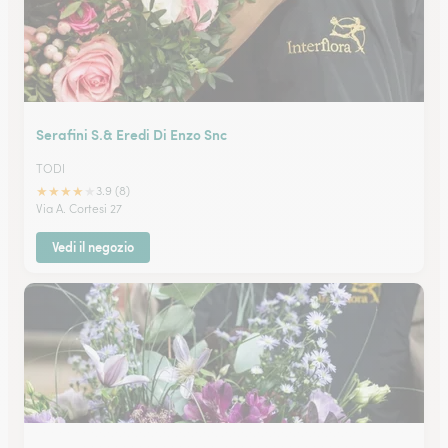
Serafini S.& Eredi Di Enzo Snc
TODI
★
★
★
★
★
3.9 (8)
Via A. Cortesi 27
Vedi il negozio