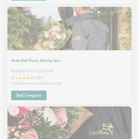
Arte Del Fiore Maria Snc
VILLANOVA DI GUIDONIA
★
★
★
★
★
4.9 (181)
Via Maremmana Inferiore 104
Vedi il negozio