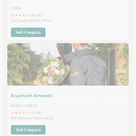
TERNI
★
★
★
★
★
4.6 (56)
Via Cesare Battisti 118/d
Vedi il negozio
Brucchietti Antonella
PASSO CORESE
★
★
★
★
★
4.3 (26)
VIA Giacomo Matteotti 23
Vedi il negozio