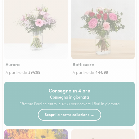
Aurora
Batticuore
39€99
44€99
A partire da
A partire da
Consegna in 4 ore
Consegna in giornata
Effettua l'ordine entro le 17:30 per ricevere i fiori in giornata
Scopri la nostra collezione →