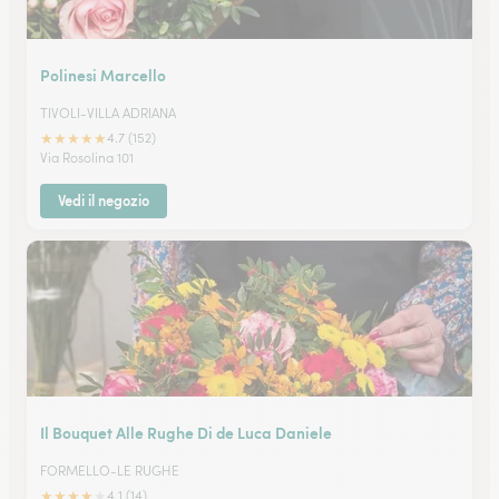
Polinesi Marcello
TIVOLI-VILLA ADRIANA
★
★
★
★
★
4.7 (152)
Via Rosolina 101
Vedi il negozio
Il Bouquet Alle Rughe Di de Luca Daniele
FORMELLO-LE RUGHE
★
★
★
★
★
4.1 (14)