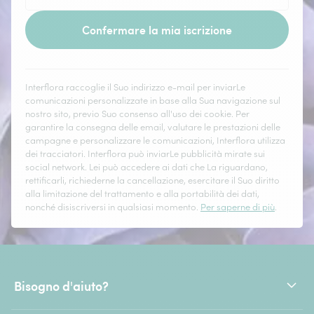
Confermare la mia iscrizione
Interflora raccoglie il Suo indirizzo e-mail per inviarLe
comunicazioni personalizzate in base alla Sua navigazione sul
nostro sito, previo Suo consenso all'uso dei cookie. Per
garantire la consegna delle email, valutare le prestazioni delle
campagne e personalizzare le comunicazioni, Interflora utilizza
dei tracciatori. Interflora può inviarLe pubblicità mirate sui
social network. Lei può accedere ai dati che La riguardano,
rettificarli, richiederne la cancellazione, esercitare il Suo diritto
alla limitazione del trattamento e alla portabilità dei dati,
nonché disiscriversi in qualsiasi momento.
Per saperne di più
.
Bisogno d'aiuto?