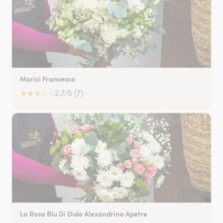
Morici Francesco
★
★
★
★
★
2.7/5 (7)
La Rosa Blu Di Dida Alexandrina Apetre