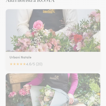
Altri fioristi a ROMA
Urbani Natale
★
★
★
★
★
4.6/5 (20)