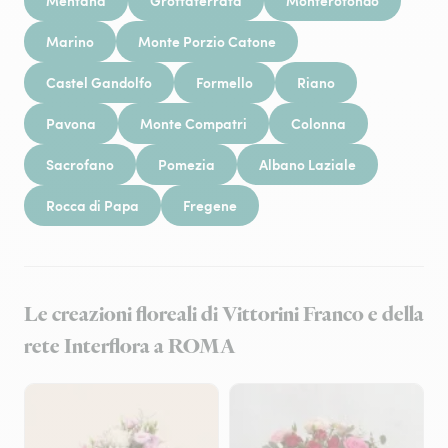
Mentana
Grottaferrata
Monterotondo
Marino
Monte Porzio Catone
Castel Gandolfo
Formello
Riano
Pavona
Monte Compatri
Colonna
Sacrofano
Pomezia
Albano Laziale
Rocca di Papa
Fregene
Le creazioni floreali di Vittorini Franco e della
rete Interflora a ROMA