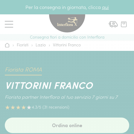
Vai al contenuto
Per la consegna in giornata, clicca
qui
Consegna fiori a domicilio con Interflora
›
Fioristi
›
Lazio
›
Vittorini Franco
Home
Fiorista ROMA
VITTORINI FRANCO
Fiorista partner Interflora al tuo servizio 7 giorni su 7
★
★
★
★
★
4.3/5 (31 recensioni)
Ordina online