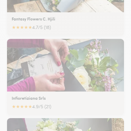
Fantasy Flowers C. Hjili
★
★
★
★
★
4.7/5 (18)
Infioretiziana Srls
★
★
★
★
★
4.9/5 (21)