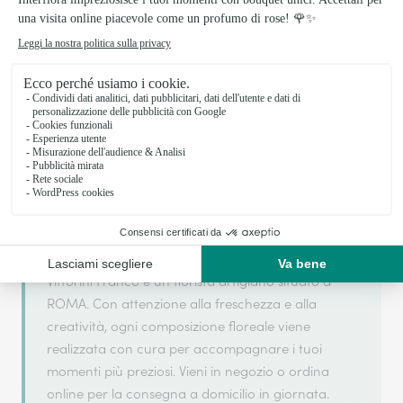
Il tuo fiorista artigiano a ROMA
Vittorini Franco si basa sulla sua partnership con
Interflora, rete di trasmissione floreale di
riferimento, per garantirti un servizio di qualità.
Vittorini Franco è un fiorista artigiano situato a
ROMA. Con attenzione alla freschezza e alla
creatività, ogni composizione floreale viene
realizzata con cura per accompagnare i tuoi
momenti più preziosi. Vieni in negozio o ordina
online per la consegna a domicilio in giornata.