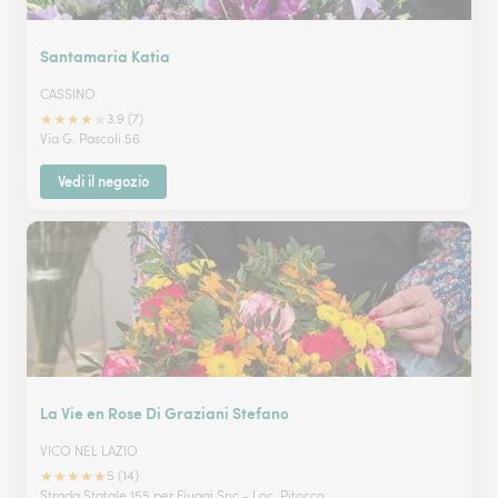
Santamaria Katia
CASSINO
★
★
★
★
★
3.9 (7)
Via G. Pascoli 56
Vedi il negozio
La Vie en Rose Di Graziani Stefano
VICO NEL LAZIO
★
★
★
★
★
5 (14)
Strada Statale 155 per Fiuggi Snc - Loc. Pitocco