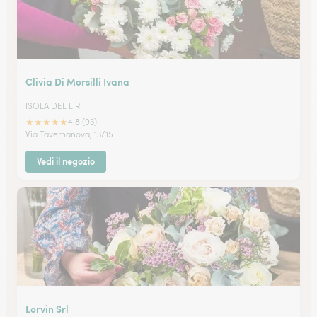
Clivia Di Morsilli Ivana
ISOLA DEL LIRI
★
★
★
★
★
4.8 (93)
Via Tavernanova, 13/15
Vedi il negozio
Lorvin Srl