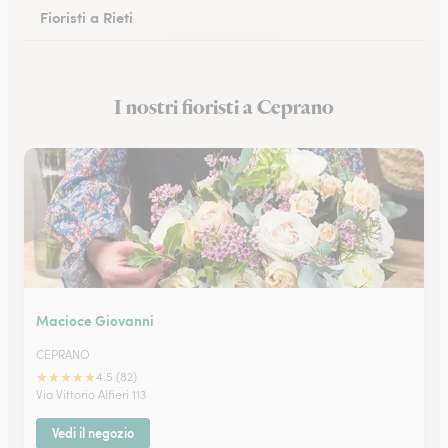
Fioristi a Rieti
Fioristi a Cassino
I nostri fioristi a Ceprano
Fioristi a Anzio
Macioce Giovanni
CEPRANO
★
★
★
★
★
4.5 (82)
Via Vittorio Alfieri 113
Vedi il negozio