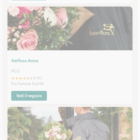
Gelfuso Anna
PICO
★
★
★
★
★
4.9 (15)
Via Farnese Sud 69
Vedi il negozio