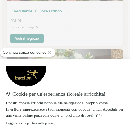
Linea Verde Di Fiore Franco
FONDI
Via G. Gonzaga 5
Vedi il negozio
Lina S.r.l.s.
FERENTINO
Via XX Settembre 72
Vedi il negozio