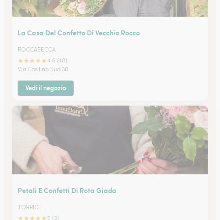
La Casa Del Confetto Di Vecchio Rocco
ROCCASECCA
★
★
★
★
★
4.6 (40)
Via Casilina Sud 30
Vedi il negozio
Petali E Confetti Di Rota Giada
TORRICE
★
★
★
★
★
5 (3)