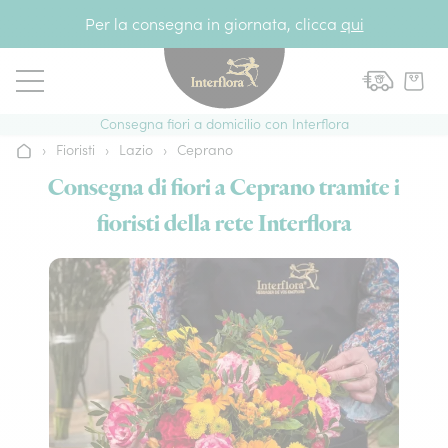
Vai al contenuto
Per la consegna in giornata, clicca
qui
Consegna fiori a domicilio con Interflora
›
Fioristi
›
Lazio
›
Ceprano
Home
Consegna di fiori a Ceprano tramite i
fioristi della rete Interflora