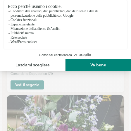
Natale-Societa’ A Responsabilita’ Limitata Semplif
CASSINO
Corso della Repubblica 179
Vedi il negozio