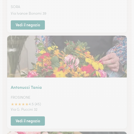
SORA
Via Ivanoe Bonomi 39
Vedi il negozio
Antonucci Tania
FROSINONE
★
★
★
★
★
4.5 (45)
Via G. Puccini 32
Vedi il negozio