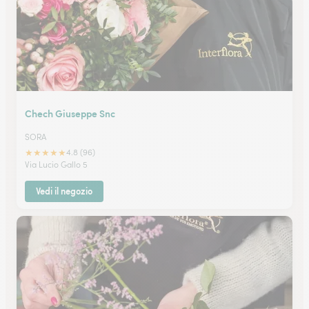
Chech Giuseppe Snc
SORA
★
★
★
★
★
4.8 (96)
Via Lucio Gallo 5
Vedi il negozio