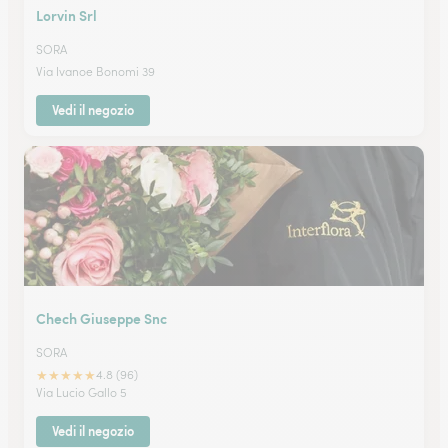
Lorvin Srl
SORA
Via Ivanoe Bonomi 39
Vedi il negozio
Chech Giuseppe Snc
SORA
★
★
★
★
★
4.8 (96)
Via Lucio Gallo 5
Vedi il negozio