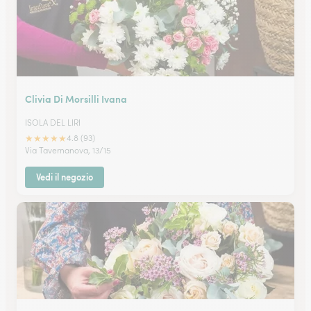
Clivia Di Morsilli Ivana
ISOLA DEL LIRI
★
★
★
★
★
4.8 (93)
Via Tavernanova, 13/15
Vedi il negozio