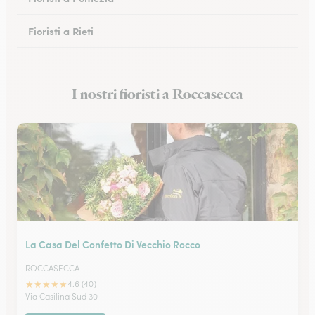
Fioristi a Rieti
Fioristi a Cassino
I nostri fioristi a Roccasecca
Fioristi a Anzio
La Casa Del Confetto Di Vecchio Rocco
ROCCASECCA
★
★
★
★
★
4.6 (40)
Via Casilina Sud 30