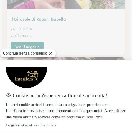
Il Girasole Di Raponi Isabella
VALLECORSA
Via Roma snc
Vedi il negozio
Linea Verde Di Fiore Franco
FONDI
Via G. Gonzaga 5