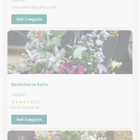
CASSINO
Corso della Repubblica 179
Vedi il negozio
Santamaria Katia
CASSINO
★
★
★
★
★
3.9 (7)
Via G. Pascoli 56
Vedi il negozio