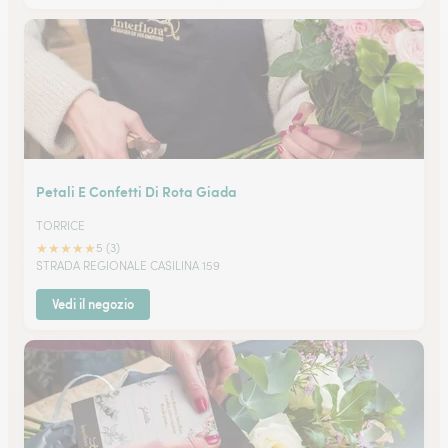
Petali E Confetti Di Rota Giada
TORRICE
★
★
★
★
★
5 (3)
STRADA REGIONALE CASILINA 159
Vedi il negozio