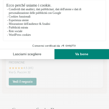
Vedi il negozio
Antonucci Tania
FROSINONE
★
★
★
★
★
4.5 (45)
Via G. Puccini 32
Vedi il negozio