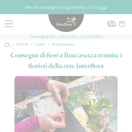
Vai al contenuto
Per la consegna in giornata, clicca
qui
Consegna fiori a domicilio con Interflora
›
Fioristi
›
Lazio
›
Roccasecca
Home
Consegna di fiori a Roccasecca tramite i
fioristi della rete Interflora