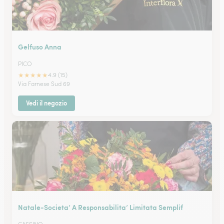
Gelfuso Anna
PICO
★
★
★
★
★
4.9 (15)
Via Farnese Sud 69
Vedi il negozio
Natale-Societa’ A Responsabilita’ Limitata Semplif