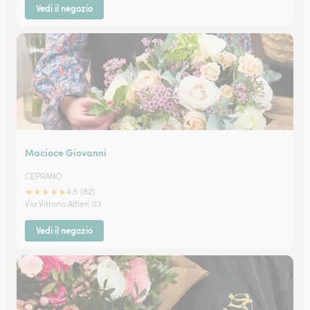
Vedi il negozio
Macioce Giovanni
CEPRANO
★
★
★
★
★
4.5 (82)
Via Vittorio Alfieri 113
Vedi il negozio