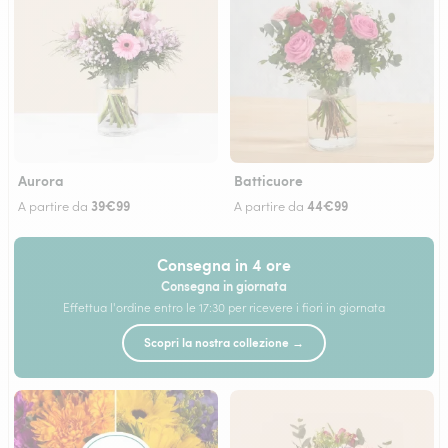
Aurora
Batticuore
39€99
44€99
A partire da
A partire da
Consegna in 4 ore
Consegna in giornata
Effettua l'ordine entro le 17:30 per ricevere i fiori in giornata
Scopri la nostra collezione →