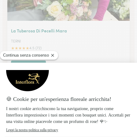
La Tuberosa Di Pecelli Mara
TERNI
★
★
★
★
★
4.5 (72)
Via Ponte d'Oro, 1
Vedi il negozio
L’Orchidea Sas