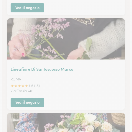
Vedi il negozio
Lineafiore Di Santosuosso Marco
ROMA
★
★
★
★
★
4.6 (18)
Via Cassia 740
Vedi il negozio