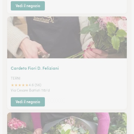
Vedi il negozio
Cardeto Fiori D. Feliziani
TERNI
★
★
★
★
★
4.6 (56)
Via Cesare Battisti 118/d
Vedi il negozio