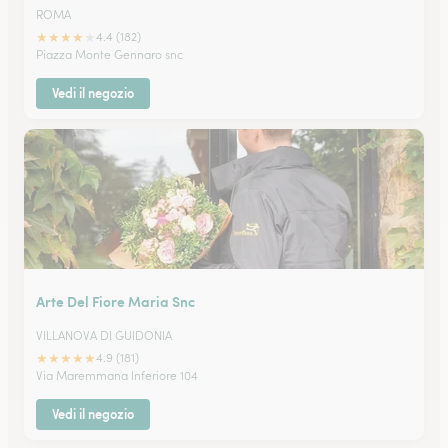
ROMA
★
★
★
★
★
4.4 (182)
Piazza Monte Gennaro snc
Vedi il negozio
Arte Del Fiore Maria Snc
VILLANOVA DI GUIDONIA
★
★
★
★
★
4.9 (181)
Via Maremmana Inferiore 104
Vedi il negozio