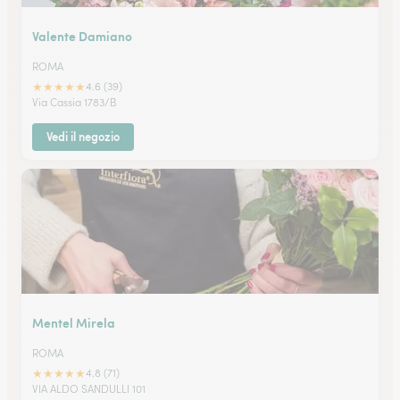
Valente Damiano
ROMA
★
★
★
★
★
4.6 (39)
Via Cassia 1783/B
Vedi il negozio
Mentel Mirela
ROMA
★
★
★
★
★
4.8 (71)
VIA ALDO SANDULLI 101