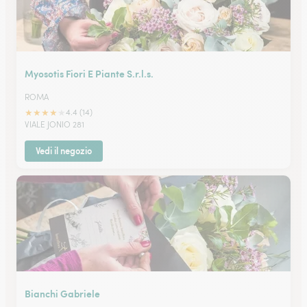
Myosotis Fiori E Piante S.r.l.s.
ROMA
★
★
★
★
★
4.4 (14)
VIALE JONIO 281
Vedi il negozio
Bianchi Gabriele