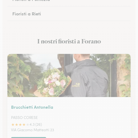
Fioristi a Rieti
Fioristi a Cassino
I nostri fioristi a Forano
Fioristi a Anzio
Brucchietti Antonella
PASSO CORESE
★
★
★
★
★
4.3 (26)
VIA Giacomo Matteotti 23