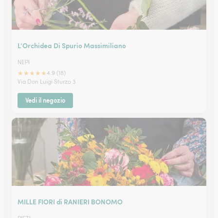
L’Orchidea Di Spurio Massimiliano
NEPI
★
★
★
★
★
4.9 (18)
Via Don Luigi Sturzo 3
Vedi il negozio
MILLE FIORI di RANIERI BONOMO