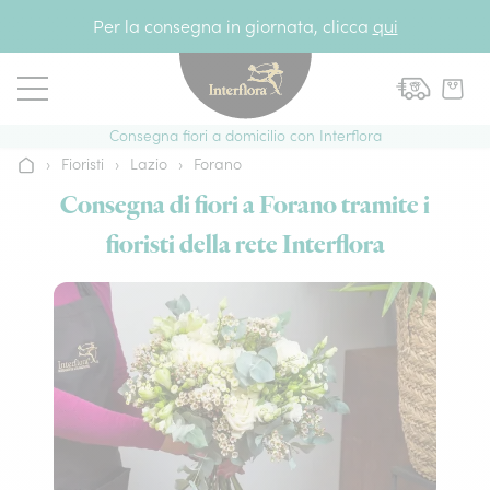
Vai al contenuto
Per la consegna in giornata, clicca
qui
Consegna fiori a domicilio con Interflora
›
Fioristi
›
Lazio
›
Forano
Home
Consegna di fiori a Forano tramite i
fioristi della rete Interflora