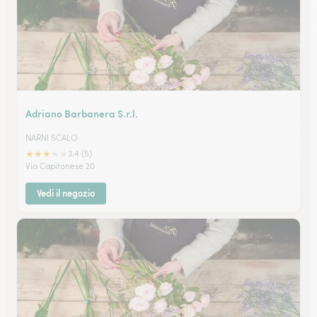
Adriano Barbanera S.r.l.
NARNI SCALO
★
★
★
★
★
3.4 (5)
Via Capitonese 20
Vedi il negozio