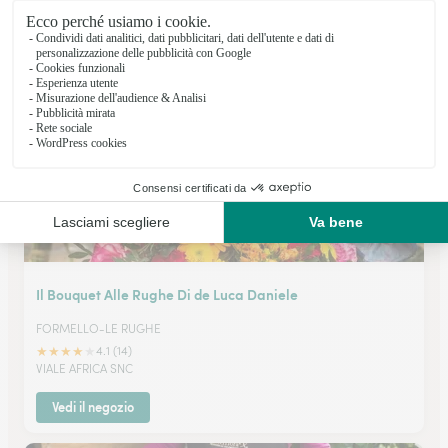
AMELIA
★
★
★
★
★
4.7 (16)
Via Repubblica 4
Vedi il negozio
Il Bouquet Alle Rughe Di de Luca Daniele
FORMELLO-LE RUGHE
★
★
★
★
★
4.1 (14)
VIALE AFRICA SNC
Vedi il negozio