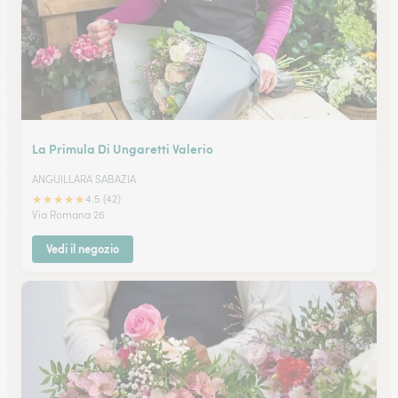
La Primula Di Ungaretti Valerio
ANGUILLARA SABAZIA
★
★
★
★
★
4.5 (42)
Via Romana 26
Vedi il negozio