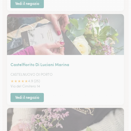
Vedi il negozio
Castelfiorito Di Luciani Marina
CASTELNUOVO DI PORTO
★
★
★
★
★
4.9 (25)
Via del Cimitero 14
Vedi il negozio