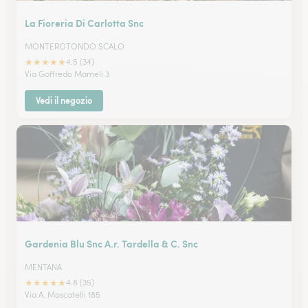
La Fioreria Di Carlotta Snc
MONTEROTONDO SCALO
★
★
★
★
★
4.5 (34)
Via Goffredo Mameli 3
Vedi il negozio
Gardenia Blu Snc A.r. Tardella & C. Snc
MENTANA
★
★
★
★
★
4.8 (35)
Via A. Moscatelli 185