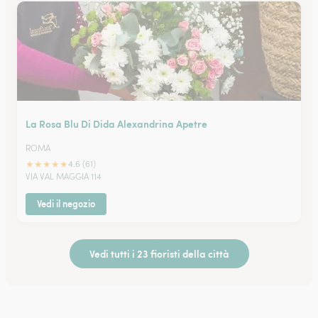
La Rosa Blu Di Dida Alexandrina Apetre
ROMA
★
★
★
★
★
4.6 (61)
VIA VAL MAGGIA 114
Vedi il negozio
Vedi tutti i 23 fioristi della città