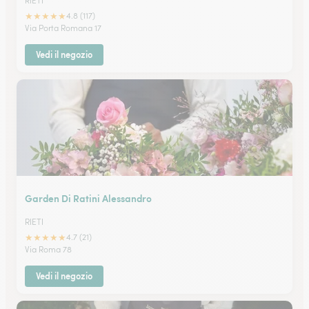
RIETI
★
★
★
★
★
4.8 (117)
Via Porta Romana 17
Vedi il negozio
Garden Di Ratini Alessandro
RIETI
★
★
★
★
★
4.7 (21)
Via Roma 78
Vedi il negozio