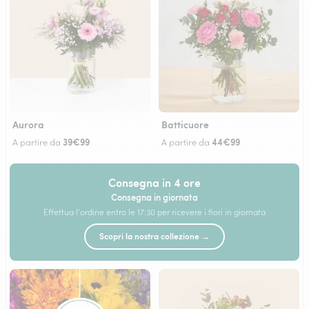
Aurora
Batticuore
39€99
44€99
A partire da
A partire da
Consegna in 4 ore
Consegna in giornata
Effettua l'ordine entro le 17:30 per ricevere i fiori in giornata
Scopri la nostra collezione →