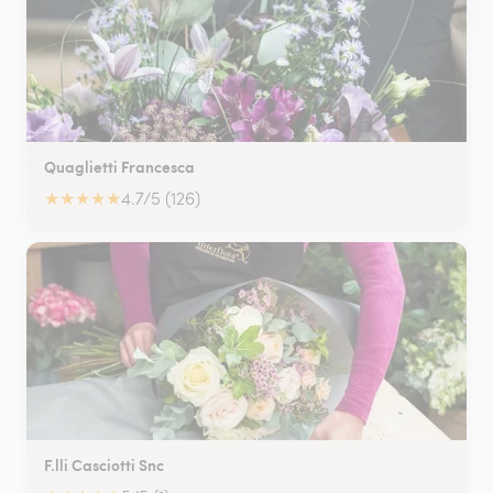
Quaglietti Francesca
★
★
★
★
★
4.7/5 (126)
F.lli Casciotti Snc