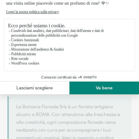
Il tuo fiorista artigiano a ROMA
La Romana Floreale Srls si basa sulla sua
partnership con Interflora, rete di trasmissione
floreale di riferimento, per garantirti un servizio di
qualità.
La Romana Floreale Srls è un fiorista artigiano
situato a ROMA. Con attenzione alla freschezza e
alla creatività, ogni composizione floreale viene
realizzata con cura per accompagnare i tuoi
momenti più preziosi. Vieni in negozio o ordina