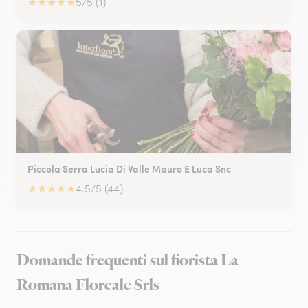
★
★
★
★
★
5/5 (1)
Piccola Serra Lucia Di Valle Mauro E Luca Snc
★
★
★
★
★
4.5/5 (44)
Domande frequenti sul fiorista La
Romana Floreale Srls