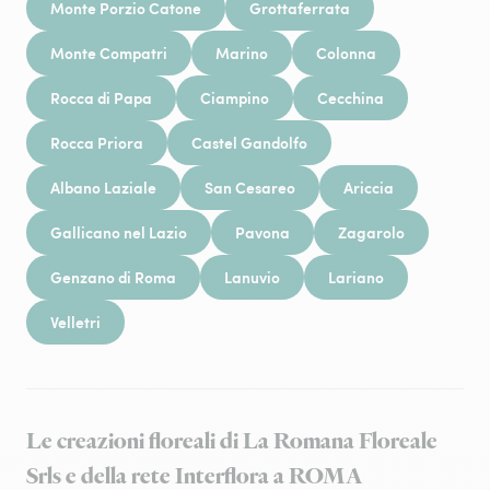
Monte Porzio Catone
Grottaferrata
Monte Compatri
Marino
Colonna
Rocca di Papa
Ciampino
Cecchina
Rocca Priora
Castel Gandolfo
Albano Laziale
San Cesareo
Ariccia
Gallicano nel Lazio
Pavona
Zagarolo
Genzano di Roma
Lanuvio
Lariano
Velletri
Le creazioni floreali di La Romana Floreale
Srls e della rete Interflora a ROMA