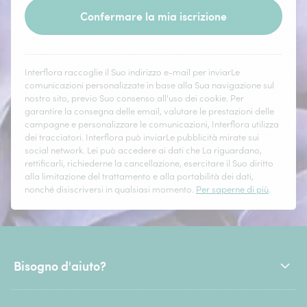
Confermare la mia iscrizione
Interflora raccoglie il Suo indirizzo e-mail per inviarLe
comunicazioni personalizzate in base alla Sua navigazione sul
nostro sito, previo Suo consenso all'uso dei cookie. Per
garantire la consegna delle email, valutare le prestazioni delle
campagne e personalizzare le comunicazioni, Interflora utilizza
dei tracciatori. Interflora può inviarLe pubblicità mirate sui
social network. Lei può accedere ai dati che La riguardano,
rettificarli, richiederne la cancellazione, esercitare il Suo diritto
alla limitazione del trattamento e alla portabilità dei dati,
nonché disiscriversi in qualsiasi momento.
Per saperne di più
.
Bisogno d'aiuto?