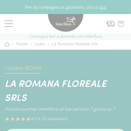
Vai al contenuto
Per la consegna in giornata, clicca
qui
Consegna fiori a domicilio con Interflora
›
Fioristi
›
Lazio
›
La Romana Floreale Srls
Home
Fiorista ROMA
LA ROMANA FLOREALE
SRLS
Fiorista partner Interflora al tuo servizio 7 giorni su 7
★
★
★
★
★
4.7/5 (33 recensioni)