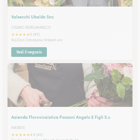
Valsecchi Ubaldo Snc
CISANO BERGAMASCO
★
★
★
★
★
5 (45)
Via Don Omobono Imberti snc
Vedi il negozio
Azienda Florovivaistica Passoni Angelo E Figli S.s
MERATE
★
★
★
★
★
4.9 (40)