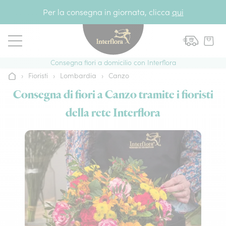
Vai al contenuto
Per la consegna in giornata, clicca
qui
Consegna fiori a domicilio con Interflora
›
Fioristi
›
Lombardia
›
Canzo
Home
Consegna di fiori a Canzo tramite i fioristi
della rete Interflora