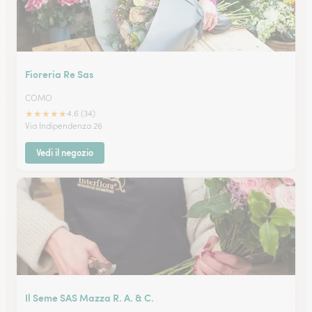
Fioreria Re Sas
COMO
★
★
★
★
★
4.6 (34)
Via Indipendenza 26
Vedi il negozio
Il Seme SAS Mazza R. A. & C.