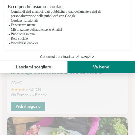
Vedi il negozio
La Bottega Del Fiore Di Antonio Panza E C. Snc
COMO
★
★
★
★
★
4.3 (29)
Via Perego 2 - Breccia
Vedi il negozio