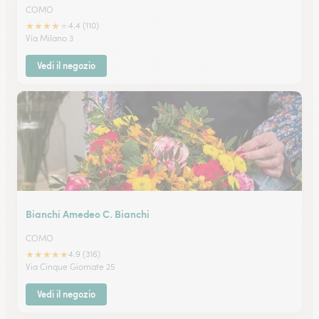
COMO
★
★
★
★
★
4.4 (110)
Via Milano 3
Vedi il negozio
Bianchi Amedeo C. Bianchi
COMO
★
★
★
★
★
4.9 (316)
Via Cinque Giornate 25
Vedi il negozio