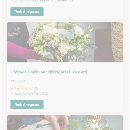
Via Capitano Gino Prinetti Castelletti 20
Vedi il negozio
Il Mondo Fiorito Snc Di Frigerio E Rossetti
BELLANO
★
★
★
★
★
5 (20)
Piazza Santa Marta 2/D
Vedi il negozio