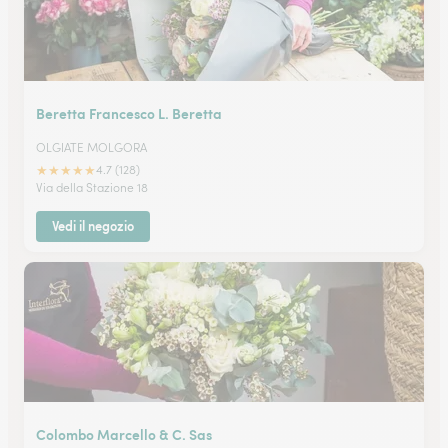
Beretta Francesco L. Beretta
OLGIATE MOLGORA
★
★
★
★
★
4.7 (128)
Via della Stazione 18
Vedi il negozio
Colombo Marcello & C. Sas