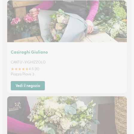
Casiraghi Giuliano
CANTU'-VIGHIZZOLO
★
★
★
★
★
4.5 (6)
Piazza Piave 3
Vedi il negozio