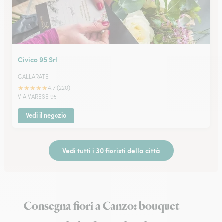
Civico 95 Srl
GALLARATE
★
★
★
★
★
4.7 (220)
VIA VARESE 95
Vedi il negozio
Vedi tutti i 30 fioristi della città
Consegna fiori a Canzo: bouquet