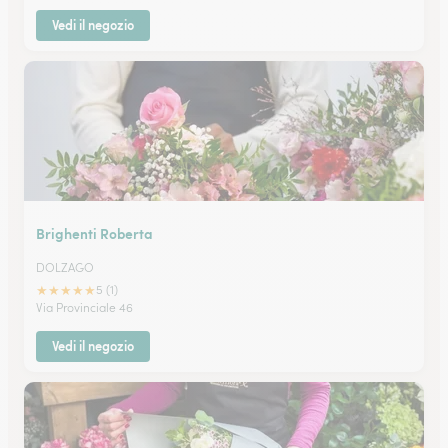
Vedi il negozio
Brighenti Roberta
DOLZAGO
★
★
★
★
★
5 (1)
Via Provinciale 46
Vedi il negozio