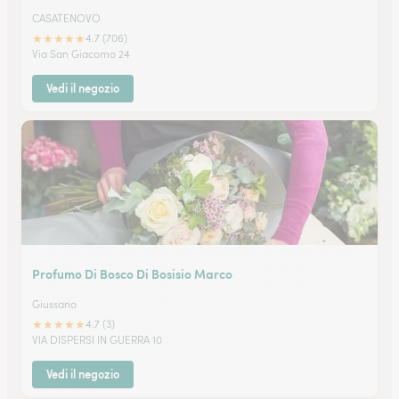
CASATENOVO
★
★
★
★
★
4.7 (706)
Via San Giacomo 24
Vedi il negozio
Profumo Di Bosco Di Bosisio Marco
Giussano
★
★
★
★
★
4.7 (3)
VIA DISPERSI IN GUERRA 10
Vedi il negozio