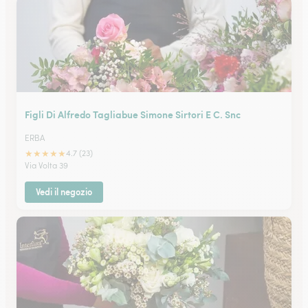
Figli Di Alfredo Tagliabue Simone Sirtori E C. Snc
ERBA
★
★
★
★
★
4.7 (23)
Via Volta 39
Vedi il negozio