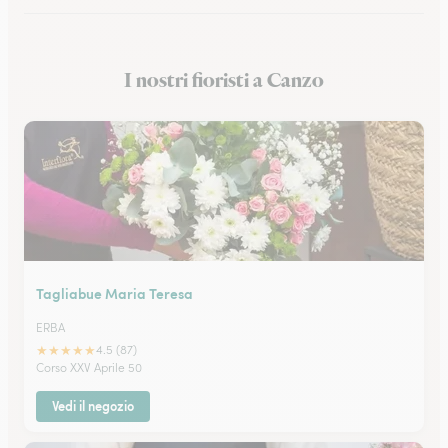
Fioristi a San Donato Milanese
I nostri fioristi a Canzo
Fioristi a Monza
Tagliabue Maria Teresa
ERBA
★
★
★
★
★
4.5 (87)
Corso XXV Aprile 50
Vedi il negozio