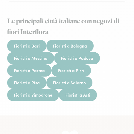
Le principali città italiane con negozi di
fiori Interflora
Fioristi a Bari
Fioristi a Bologna
Fioristi a Messina
Fioristi a Padova
Fioristi a Parma
Fioristi a Pirri
Fioristi a Pisa
Fioristi a Salerno
Fioristi a Vimodrone
Fioristi a Asti