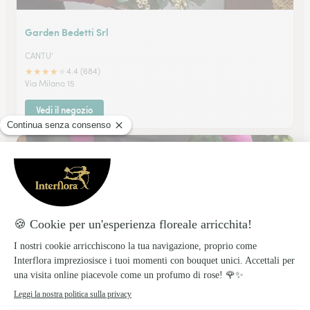
Garden Bedetti Srl
CANTU'
★
★
★
★
★
4.4 (684)
Via Milano 15
Vedi il negozio
Pozzi Luca
BESANA IN BRIANZA
★
★
★
★
★
4.8 (90)
Via Roma 7