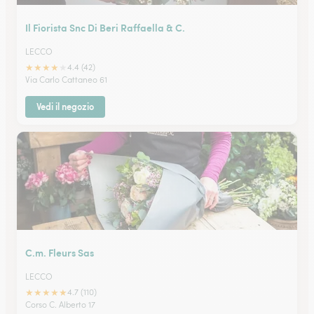
Il Fiorista Snc Di Beri Raffaella & C.
LECCO
★
★
★
★
★
4.4 (42)
Via Carlo Cattaneo 61
Vedi il negozio
C.m. Fleurs Sas
LECCO
★
★
★
★
★
4.7 (110)
Corso C. Alberto 17