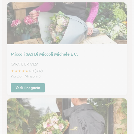
Miccoli SAS Di Miccoli Michele E C.
CARATE BRIANZA
★
★
★
★
★
4.9 (302)
Via Don Minzoni 8
Vedi il negozio