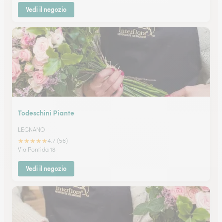
Vedi il negozio
Todeschini Piante
LEGNANO
★
★
★
★
★
4.7 (56)
Via Pontida 18
Vedi il negozio