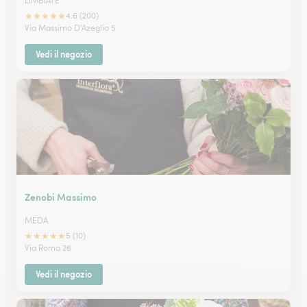
LIMBIATE
★
★
★
★
★
4.6 (200)
Via Massimo D'Azeglio 5
Vedi il negozio
Zenobi Massimo
MEDA
★
★
★
★
★
5 (10)
Via Roma 26
Vedi il negozio