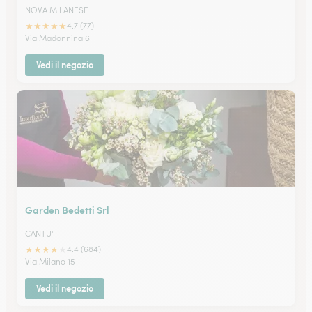
NOVA MILANESE
★
★
★
★
★
4.7 (77)
Via Madonnina 6
Vedi il negozio
Garden Bedetti Srl
CANTU'
★
★
★
★
★
4.4 (684)
Via Milano 15
Vedi il negozio