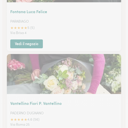
Fontana Luca Felice
PARABIAGO
★
★
★
★
★
5 (5)
Via Brisa 4
Vedi il negozio
Vantellino Fiori P. Vantellino
PADERNO DUGNANO
★
★
★
★
★
4.6 (56)
Via Roma 25