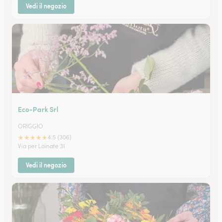
Vedi il negozio
Eco-Park Srl
ORIGGIO
★
★
★
★
★
4.5 (306)
Via per Lainate 31
Vedi il negozio