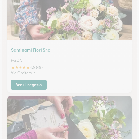
Santinami Fiori Snc
MEDA
★
★
★
★
★
4.5 (49)
Via Cimitero 15
Vedi il negozio