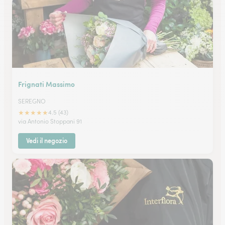
Frignati Massimo
SEREGNO
★
★
★
★
★
4.5 (43)
via Antonio Stoppani 91
Vedi il negozio