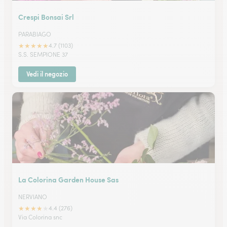
Crespi Bonsai Srl
PARABIAGO
★
★
★
★
★
4.7 (1103)
S.S. SEMPIONE 37
Vedi il negozio
La Colorina Garden House Sas
NERVIANO
★
★
★
★
★
4.4 (276)
Via Colorina snc