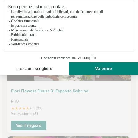
LEGNANO
★
★
★
★
★
4.4 (35)
Via A. De Gasperi 51
Vedi il negozio
Fiori Flowers Fleurs Di Esposito Sabrina
RHO
★
★
★
★
★
4.9 (36)
Via Madonna 51
Vedi il negozio