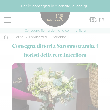
Vai al contenuto
Per la consegna in giornata, clicca
qui
Consegna fiori a domicilio con Interflora
›
Fioristi
›
Lombardia
›
Saronno
Home
Consegna di fiori a Saronno tramite i
fioristi della rete Interflora