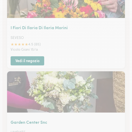
I Fiori Di Ilaria Di Ilaria Morini
SEVESO
★
★
★
★
★
4.5 (65)
Vicolo Giani 15/a
Vedi il negozio
Garden Center Snc