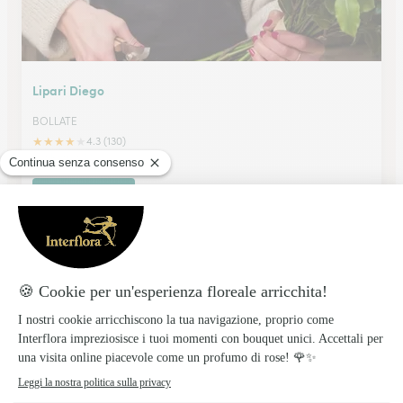
Lipari Diego
BOLLATE
★
★
★
★
★
4.3 (130)
Via Roma 32
Vedi il negozio
La Riviera Dei Fiori Di Schlegel Massimiliano