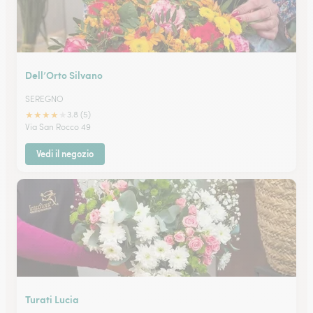
Dell’Orto Silvano
SEREGNO
★
★
★
★
★
3.8 (5)
Via San Rocco 49
Vedi il negozio
Turati Lucia