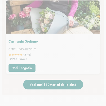
Casiraghi Giuliano
CANTU'-VIGHIZZOLO
★
★
★
★
★
4.5 (6)
Piazza Piave 3
Vedi il negozio
Vedi tutti i 30 fioristi della città