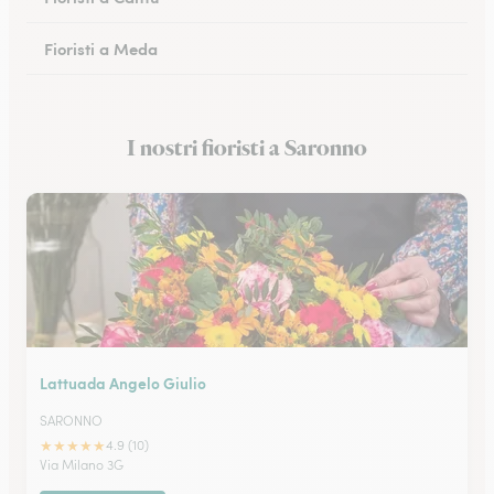
Fioristi a Meda
Fioristi a San Donato Milanese
I nostri fioristi a Saronno
Fioristi a Monza
Lattuada Angelo Giulio
SARONNO
★
★
★
★
★
4.9 (10)
Via Milano 3G