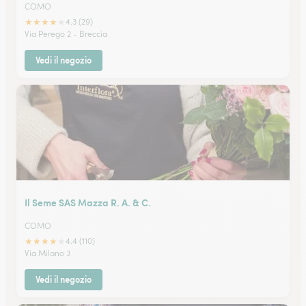
COMO
★
★
★
★
★
4.3 (29)
Via Perego 2 - Breccia
Vedi il negozio
Il Seme SAS Mazza R. A. & C.
COMO
★
★
★
★
★
4.4 (110)
Via Milano 3
Vedi il negozio