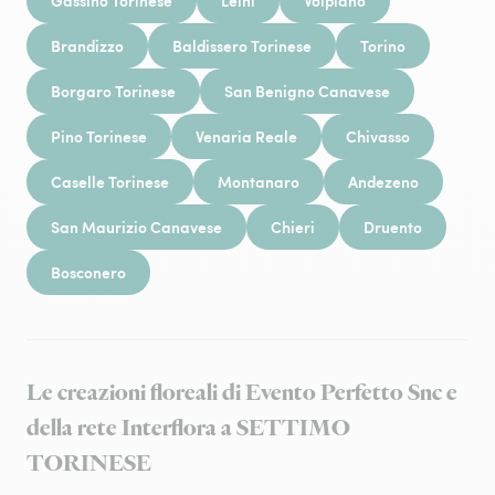
Gassino Torinese
Leinì
Volpiano
Brandizzo
Baldissero Torinese
Torino
Borgaro Torinese
San Benigno Canavese
Pino Torinese
Venaria Reale
Chivasso
Caselle Torinese
Montanaro
Andezeno
San Maurizio Canavese
Chieri
Druento
Bosconero
Le creazioni floreali di Evento Perfetto Snc e
della rete Interflora a SETTIMO
TORINESE