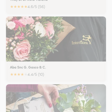
★
★
★
★
★
4.6/5 (56)
Aba Snc G. Gasco & C.
★
★
★
★
★
4.4/5 (10)