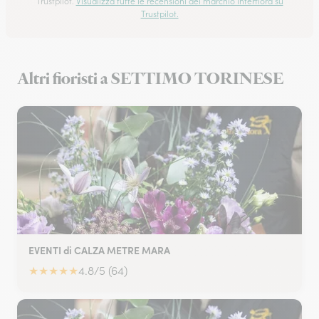
Trustpilot.
Visualizza tutte le recensioni del marchio Interflora su
Trustpilot.
Altri fioristi a SETTIMO TORINESE
EVENTI di CALZA METRE MARA
★
★
★
★
★
4.8/5 (64)