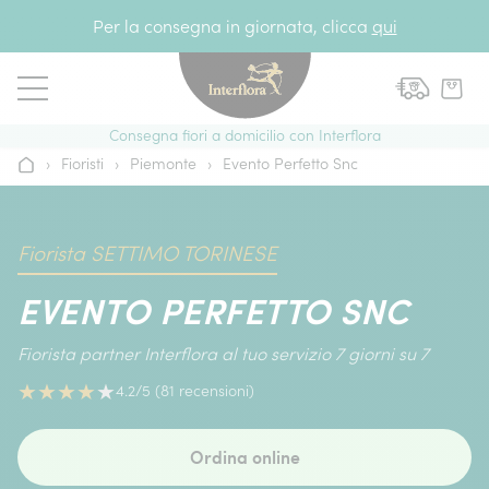
Vai al contenuto
Per la consegna in giornata, clicca
qui
Consegna fiori a domicilio con Interflora
›
Fioristi
›
Piemonte
›
Evento Perfetto Snc
Home
Fiorista SETTIMO TORINESE
EVENTO PERFETTO SNC
Fiorista partner Interflora al tuo servizio 7 giorni su 7
★
★
★
★
★
4.2/5 (81 recensioni)
Ordina online