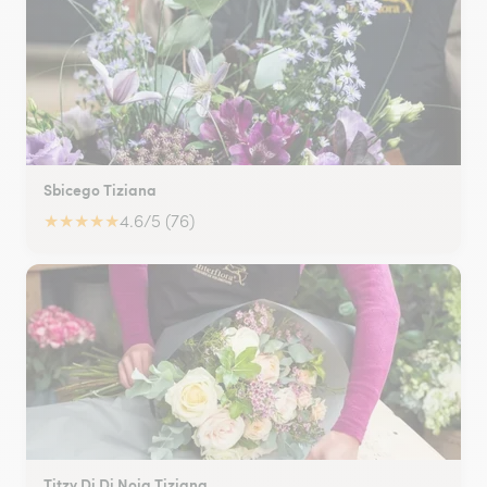
Sbicego Tiziana
★
★
★
★
★
4.6/5 (76)
Titzy Di Di Noia Tiziana