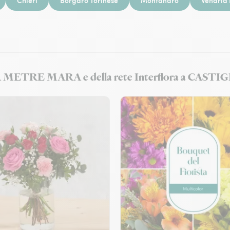
Chieri
Borgaro Torinese
Montanaro
Venaria
ALZA METRE MARA e della rete Interflora a CA