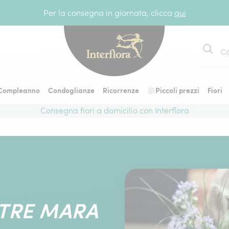
Per la consegna in giornata, clicca
qui
Cerca
Compleanno
Condoglianze
Ricorrenze
Piccoli prezzi
Fiori
Consegna fiori a domicilio con Interflora
ETRE MARA