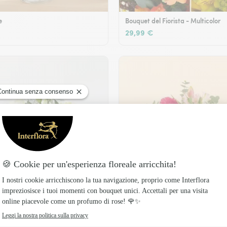
e
Bouquet del Fiorista - Multicolor
29,99 €
Legame fiorito
49,99 €