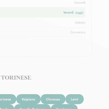
Giovedì
Venerdì
(oggi)
Sabato
Domenica
NE TORINESE
orinese
Volpiano
Chivasso
Leinì