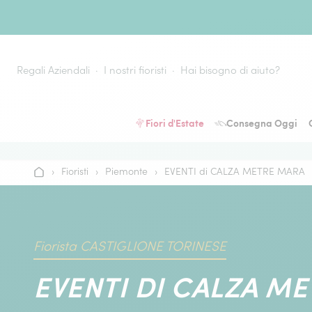
Vai al contenuto
Regali Aziendali
I nostri fioristi
Hai bisogno di aiuto?
Fiori d'Estate
Consegna Oggi
›
Fioristi
›
Piemonte
›
EVENTI di CALZA METRE MARA
Home
Fiorista CASTIGLIONE TORINESE
EVENTI DI CALZA M