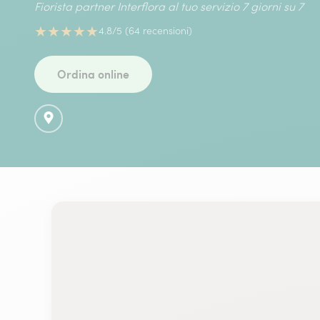
Fiorista partner Interflora al tuo servizio 7 giorni su 7
★
★
★
★
★
4.8/5 (64 recensioni)
Ordina online