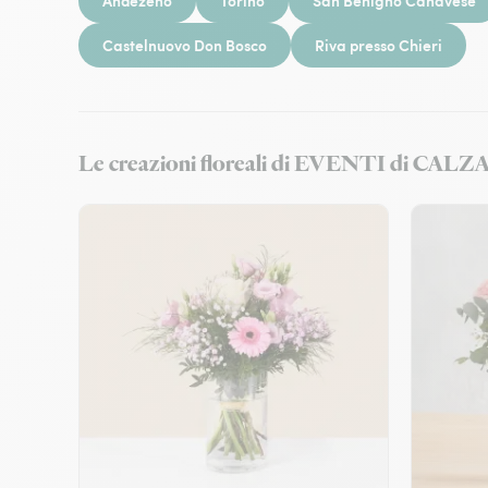
Andezeno
Torino
San Benigno Canavese
Castelnuovo Don Bosco
Riva presso Chieri
Le creazioni floreali di EVENTI di C