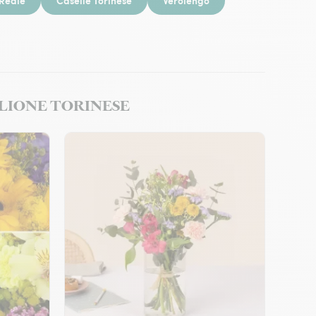
 Reale
Caselle Torinese
Verolengo
STIGLIONE TORINESE