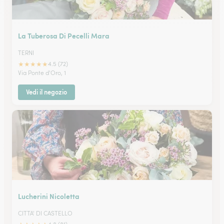
La Tuberosa Di Pecelli Mara
TERNI
★
★
★
★
★
4.5 (72)
Via Ponte d'Oro, 1
Vedi il negozio
Lucherini Nicoletta
CITTA' DI CASTELLO