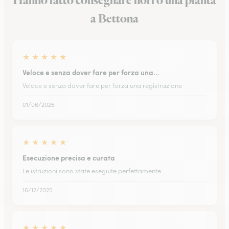
Hanno fatto consegnare fiori o una pianta
a Bettona
★
★
★
★
★
Veloce e senza dover fare per forza una…
Veloce e senza dover fare per forza una registrazione
01/06/2026
★
★
★
★
★
Esecuzione precisa e curata
Le istruzioni sono state eseguite perfettamente
16/12/2025
★
★
★
★
★