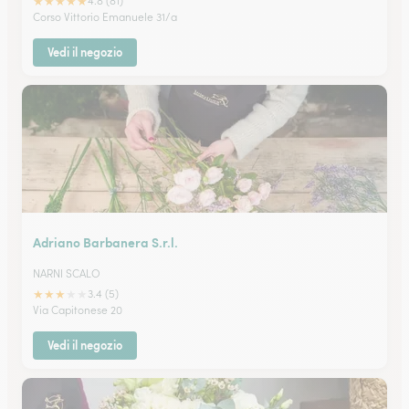
★
★
★
★
★
4.8 (81)
Corso Vittorio Emanuele 31/a
Vedi il negozio
Adriano Barbanera S.r.l.
NARNI SCALO
★
★
★
★
★
3.4 (5)
Via Capitonese 20
Vedi il negozio