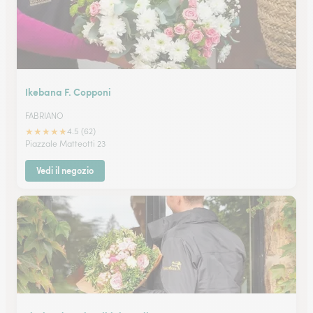
Ikebana F. Copponi
FABRIANO
★
★
★
★
★
4.5 (62)
Piazzale Matteotti 23
Vedi il negozio