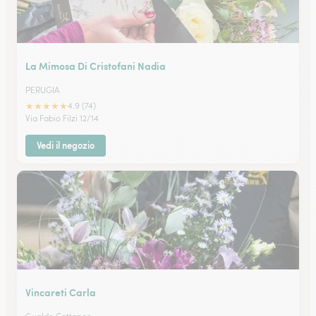
La Mimosa Di Cristofani Nadia
PERUGIA
★
★
★
★
★
4.9 (74)
Via Fabio Filzi 12/14
Vedi il negozio
Vincareti Carla