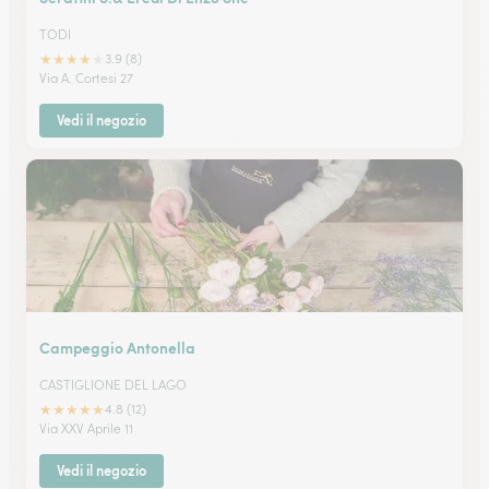
TODI
★
★
★
★
★
3.9 (8)
Via A. Cortesi 27
Vedi il negozio
Campeggio Antonella
CASTIGLIONE DEL LAGO
★
★
★
★
★
4.8 (12)
Via XXV Aprile 11
Vedi il negozio