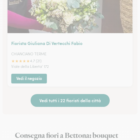
Fiorista Giuliana Di Vertecchi Fabio
CHIANCIANO TERME
★
★
★
★
★
4.7 (21)
Viale della Liberta' 172
Vedi il negozio
Vedi tutti i 22 fioristi della città
Consegna fiori a Bettona: bouquet