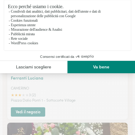
VIA DI PIAZZA DEL POPOLO 12-14
Vedi il negozio
Ferranti Luciana
CAMERINO
★
★
★
★
★
3 (2)
Piazza Dalio Ponti 1 - Sottocorte Village
Vedi il negozio