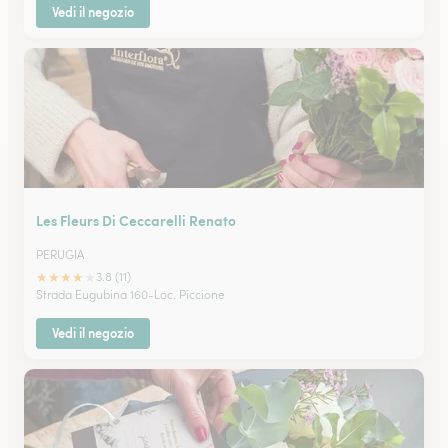
Vedi il negozio
Les Fleurs Di Ceccarelli Renato
PERUGIA
★
★
★
★
★
3.8 (11)
Strada Eugubina 160-Loc. Piccione
Vedi il negozio