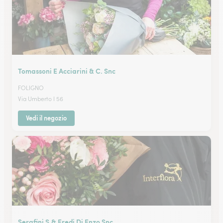
Tomassoni E Acciarini & C. Snc
FOLIGNO
Via Umberto I 56
Vedi il negozio
Serafini S.& Eredi Di Enzo Snc