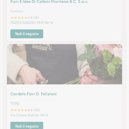
Fiori E Idee Di Calbini Marilena & C. S.a.s.
Cortona
★
★
★
★
★
4.8 (18)
PIAZZA SANDRO PERTINI 19
Vedi il negozio
Cardeto Fiori D. Feliziani
TERNI
★
★
★
★
★
4.6 (56)
Via Cesare Battisti 118/d
Vedi il negozio