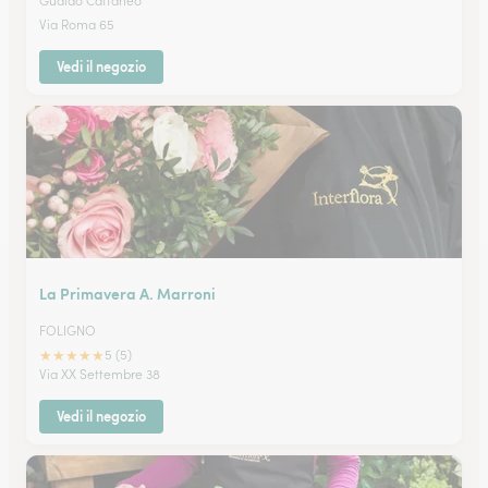
Gualdo Cattaneo
Via Roma 65
Vedi il negozio
La Primavera A. Marroni
FOLIGNO
★
★
★
★
★
5 (5)
Via XX Settembre 38
Vedi il negozio