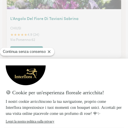
L’Angolo Del Fiore Di Taviani Sabrina
CHIUSI
★
★
★
★
★
4.9 (24)
Via Porsenna 62
Vedi il negozio
Fiorista Medici Di Frosoni Ornella
ORVIETO
★
★
★
★
★
4.9 (8)