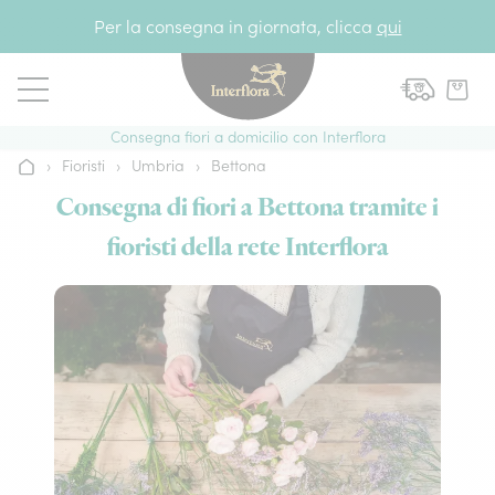
Vai al contenuto
Per la consegna in giornata, clicca
qui
Consegna fiori a domicilio con Interflora
›
Fioristi
›
Umbria
›
Bettona
Home
Consegna di fiori a Bettona tramite i
fioristi della rete Interflora