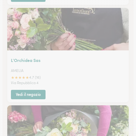
L’Orchidea Sas
AMELIA
★
★
★
★
★
4.7 (16)
Via Repubblica 4
Vedi il negozio