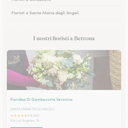
Fioristi a Santa Maria degli Angeli
Fioristi a Orvieto
I nostri fioristi a Bettona
Fioristi a Città della Pieve
Fioridea Di Gambacorta Veronica
SANTA MARIA DEGLI ANGELI
★
★
★
★
★
4.8 (46)
Via Los Angeles, 19