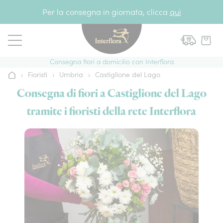
Vai al contenuto
Per la consegna in giornata, clicca
qui
Consegna fiori a domicilio con Interflora
›
Fioristi
›
Umbria
›
Castiglione del Lago
Home
Consegna di fiori a Castiglione del Lago
tramite i fioristi della rete Interflora