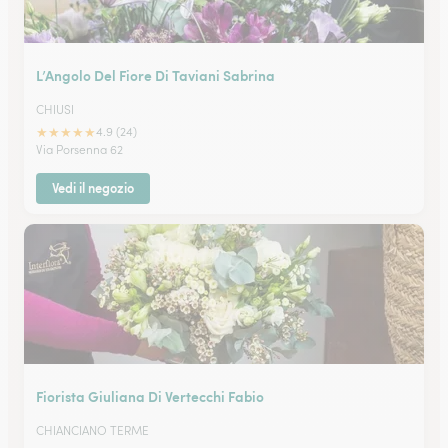
L’Angolo Del Fiore Di Taviani Sabrina
CHIUSI
★
★
★
★
★
4.9 (24)
Via Porsenna 62
Vedi il negozio
Fiorista Giuliana Di Vertecchi Fabio
CHIANCIANO TERME