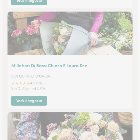
Vedi il negozio
Millefiori Di Bassi Chiara E Laura Snc
SAN QUIRICO D'ORCIA
★
★
★
★
★
4.9 (16)
Via D. Alighieri 113/A
Vedi il negozio