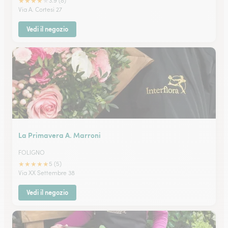
★
★
★
★
★
3.9 (8)
Via A. Cortesi 27
Vedi il negozio
La Primavera A. Marroni
FOLIGNO
★
★
★
★
★
5 (5)
Via XX Settembre 38
Vedi il negozio