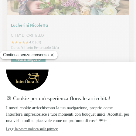
Lucherini Nicoletta
CITTA' DI CASTELLO
★
★
★
★
★
4.8 (81)
Corso Vittorio Emanuele 31/a
Vedi il negozio
La Gardenia Di Sassoli Roberta
AREZZO