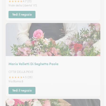
★
★
★
★
★
4.7 (21)
Viale della Liberta' 172
Vedi il negozio
Mario Valletti Di Seghetta Paola
CITTA' DELLA PIEVE
★
★
★
★
★
4.5 (25)
Via Roma 8
Vedi il negozio