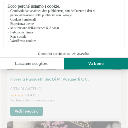
★
★
★
★
★
4.5 (37)
Via Alessandro Dal Borro 18
Vedi il negozio
Fioreria Pasquetti Snc Di M. Pasquetti & C.
CITTA' DI CASTELLO
★
★
★
★
★
4.4 (10)
Via Piero della Francesca snc
Vedi il negozio