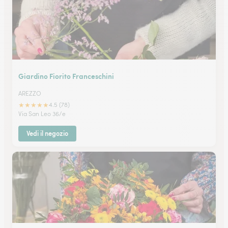
Giardino Fiorito Franceschini
AREZZO
★
★
★
★
★
4.5 (78)
Via San Leo 36/e
Vedi il negozio