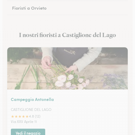
Fioristi a Orvieto
Fioristi a Città della Pieve
I nostri fioristi a Castiglione del Lago
Fioristi a Narni
Campeggio Antonella
CASTIGLIONE DEL LAGO
★
★
★
★
★
4.8 (12)
Via XXV Aprile 11
Vedi il negozio