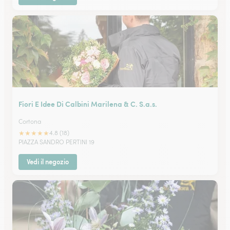
Fiori E Idee Di Calbini Marilena & C. S.a.s.
Cortona
★
★
★
★
★
4.8 (18)
PIAZZA SANDRO PERTINI 19
Vedi il negozio