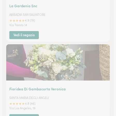
La Gardenia Snc
ABBADIA SAN SALVATORE
★
★
★
★
★
4.9 (19)
Via Trento 14
Vedi il negozio
Fioridea Di Gambacorta Veronica
SANTA MARIA DEGLI ANGELI
★
★
★
★
★
4.8 (46)
Via Los Angeles, 19