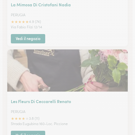
La Mimosa Di Cristofani Nadia
PERUGIA
★
★
★
★
★
4.9 (74)
Via Fabio Filzi 12/14
Vedi il negozio
Les Fleurs Di Ceccarelli Renato
PERUGIA
★
★
★
★
★
3.8 (11)
Strada Eugubina 160-Loc. Piccione