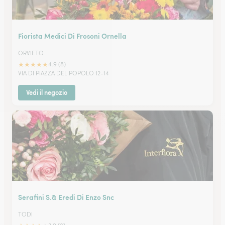
Fiorista Medici Di Frosoni Ornella
ORVIETO
★
★
★
★
★
4.9 (8)
VIA DI PIAZZA DEL POPOLO 12-14
Vedi il negozio
Serafini S.& Eredi Di Enzo Snc
TODI