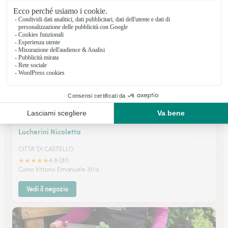
PIAZZA SANDRO PERTINI 19
Vedi il negozio
Lucherini Nicoletta
CITTA' DI CASTELLO
★
★
★
★
★
4.8 (81)
Corso Vittorio Emanuele 31/a
Vedi il negozio