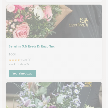
Serafini S.& Eredi Di Enzo Snc
TODI
★
★
★
★
★
3.9 (8)
Via A. Cortesi 27
Vedi il negozio