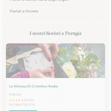
Fioristi a Orvieto
Fioristi a Città della Pieve
I nostri fioristi a Perugia
Fioristi a Narni
La Mimosa Di Cristofani Nadia
PERUGIA
★
★
★
★
★
4.9 (74)
Via Fabio Filzi 12/14