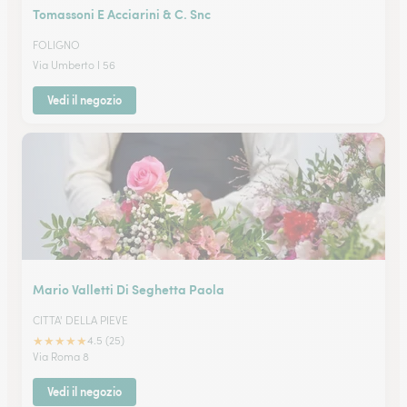
Tomassoni E Acciarini & C. Snc
FOLIGNO
Via Umberto I 56
Vedi il negozio
Mario Valletti Di Seghetta Paola
CITTA' DELLA PIEVE
★
★
★
★
★
4.5 (25)
Via Roma 8
Vedi il negozio