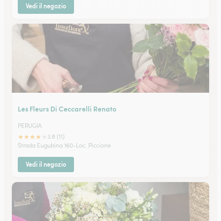
Vedi il negozio
Les Fleurs Di Ceccarelli Renato
PERUGIA
★
★
★
★
★
3.8 (11)
Strada Eugubina 160-Loc. Piccione
Vedi il negozio