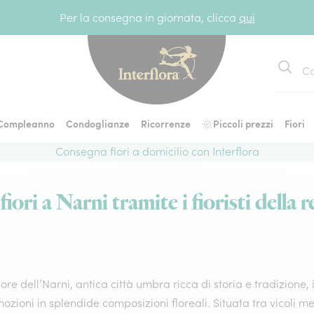
Per la consegna in giornata, clicca
qui
Cerca
Compleanno
Condoglianze
Ricorrenze
Piccoli prezzi
Fiori
Consegna fiori a domicilio con Interflora
iori a Narni tramite i fioristi della r
ore dell’Narni, antica città umbra ricca di storia e tradizione, i
ozioni in splendide composizioni floreali. Situata tra vicoli m