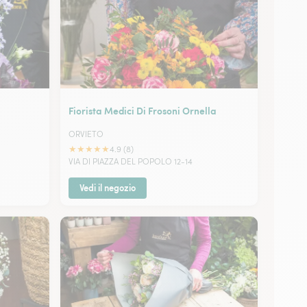
Fiorista Medici Di Frosoni Ornella
ORVIETO
★
★
★
★
★
4.9 (8)
VIA DI PIAZZA DEL POPOLO 12-14
Vedi il negozio