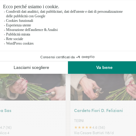
Fioristi a 
Fioristi a 
Fioristi a 
I nostri fioristi a Narni
Fioristi a C
ea Sas
Cardeto Fiori D. Feliziani
TERNI
★
★
★
★
★
4.7 (16)
4.6 (56)
lica 4
Via Cesare Battisti 118/d