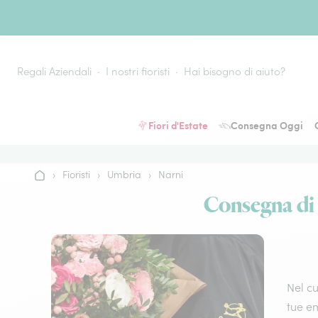
Vai al contenuto
Regali Aziendali
I nostri fioristi
Hai bisogno di aiuto?
Fiori d'Estate
Consegna Oggi
›
Fioristi
›
Umbria
›
Narni
Home
Consegna di f
Nel cu
tue em