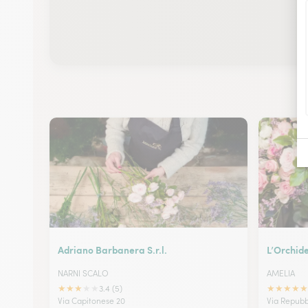
Adriano Barbanera S.r.l.
L’Orchid
NARNI SCALO
AMELIA
★
★
★
★
★
★
★
★
★
★
3.4 (5)
Via Capitonese 20
Via Repubb