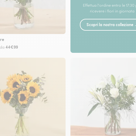
Effettua l'ordine entro le 17:30
ricevere i fiori in giornata
Scopri la nostra collezione
re
44€99
 da