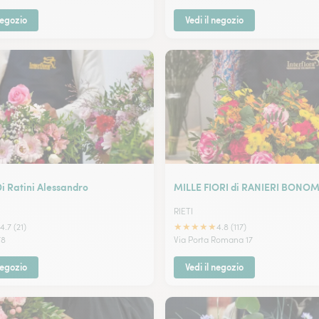
negozio
Vedi il negozio
i Ratini Alessandro
MILLE FIORI di RANIERI BONO
RIETI
★
★
★
★
★
4.7 (21)
4.8 (117)
78
Via Porta Romana 17
negozio
Vedi il negozio