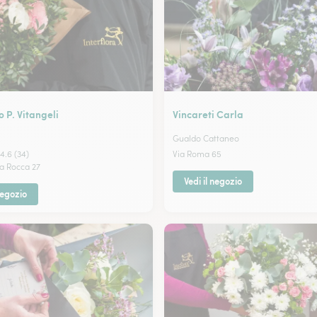
o P. Vitangeli
Vincareti Carla
Gualdo Cattaneo
4.6 (34)
Via Roma 65
la Rocca 27
Vedi il negozio
negozio