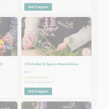
Vedi il negozio
MO
L’Orchidea Di Spurio Massimiliano
NEPI
★
★
★
★
★
4.9 (18)
Via Don Luigi Sturzo 3
Vedi il negozio