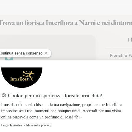
Trova un fiorista Interflora a Narni e nei dintorn
I
Fioristi a F
Fioristi a 
Fioristi a T
Fioristi a C
Fioristi a T
Fioristi a 