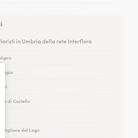
i
 fioristi in Umbria della rete Interflora
oligno
Perugia
erni
ittà di Castello
odi
Castiglione del Lago