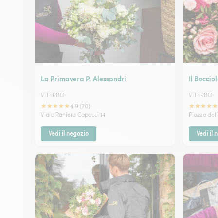
La Primavera P. Alessandri
Il Bocciol
VITERBO
VITERBO
★
★
★
★
★
★
★
★
★
★
4.9 (70)
Viale Raniero Capocci 14
Piazza del
Vedi il negozio
Vedi il 