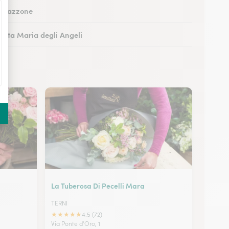
Collazzone
Santa Maria degli Angeli
Orvieto
ittà della Pieve
La Tuberosa Di Pecelli Mara
TERNI
★
★
★
★
★
4.5 (72)
Via Ponte d'Oro, 1