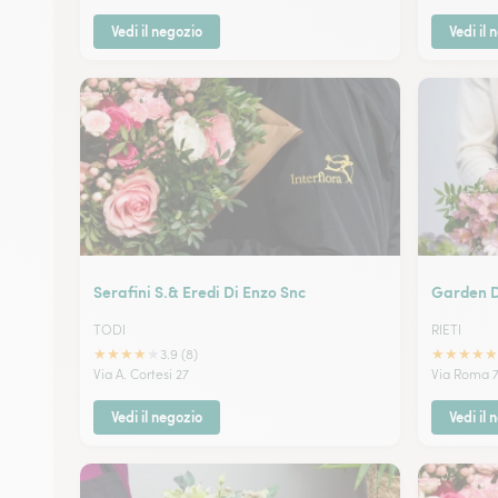
Vedi il negozio
Vedi il 
Serafini S.& Eredi Di Enzo Snc
Garden D
TODI
RIETI
★
★
★
★
★
★
★
★
★
★
3.9 (8)
Via A. Cortesi 27
Via Roma 
Vedi il negozio
Vedi il 