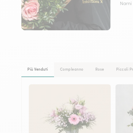
Narni 
Più Venduti
Compleanno
Rose
Piccoli P