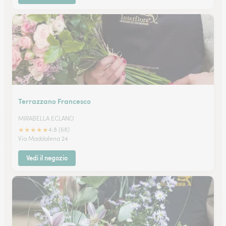
Terrazzano Francesco
MIRABELLA ECLANO
★
★
★
★
★
4.8 (68)
Via Maddalena 24
Vedi il negozio