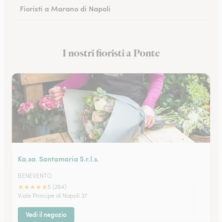
Fioristi a Marano di Napoli
Fioristi a Eboli
I nostri fioristi a Ponte
Fioristi a Castellammare di Stabia
Ka.sa. Santamaria S.r.l.s.
BENEVENTO
★
★
★
★
★
5 (264)
Viale Principe di Napoli 37
Vedi il negozio