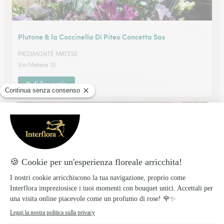
Plutone & la Coccinella Di Piteo Concetta Sas
PIEDIMONTE MATESE
Via Matese 10
Vedi il negozio
Griffo Luigi
Vinchiaturo
★
★
★
★
★
4.9 (7)