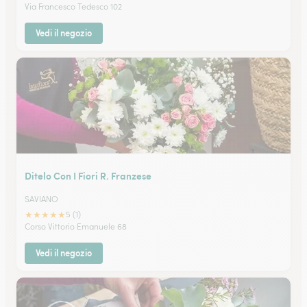
Via Francesco Tedesco 102
Vedi il negozio
Ditelo Con I Fiori R. Franzese
SAVIANO
★
★
★
★
★
5 (1)
Corso Vittorio Emanuele 68
Vedi il negozio