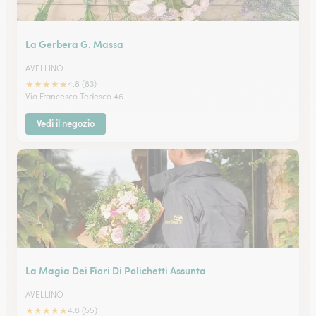
La Gerbera G. Massa
AVELLINO
★
★
★
★
★
4.8 (83)
Via Francesco Tedesco 46
Vedi il negozio
La Magia Dei Fiori Di Polichetti Assunta
AVELLINO
★
★
★
★
★
4.8 (55)