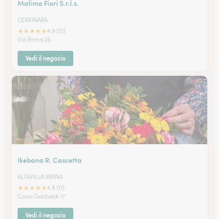
Malima Fiori S.r.l.s.
CERVINARA
★
★
★
★
★
4.9 (12)
Via Roma 26
Vedi il negozio
Ikebana R. Cascetta
ALTAVILLA IRPINA
★
★
★
★
★
4.8 (11)
Corso Garibaldi 17
Vedi il negozio