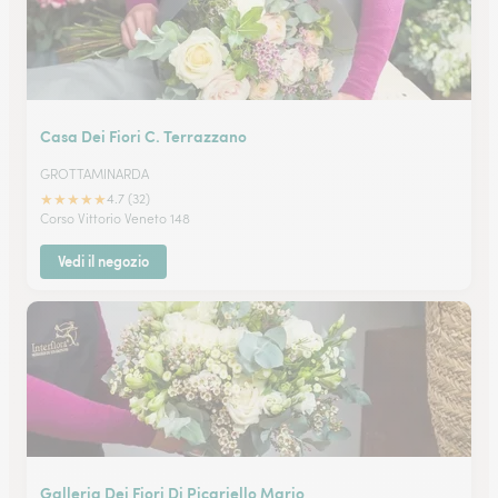
Casa Dei Fiori C. Terrazzano
GROTTAMINARDA
★
★
★
★
★
4.7 (32)
Corso Vittorio Veneto 148
Vedi il negozio
Galleria Dei Fiori Di Picariello Mario