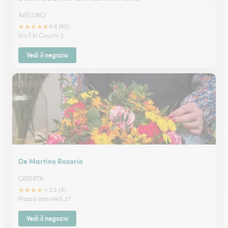
AVELLINO
★
★
★
★
★
4.6 (45)
Via F.lli Ciocchi 2
Vedi il negozio
De Martino Rosario
CASERTA
★
★
★
★
★
3.5 (8)
Piazza Vanvitelli 27
Vedi il negozio