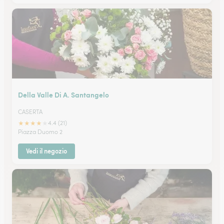
Della Valle Di A. Santangelo
CASERTA
★
★
★
★
★
4.4 (21)
Piazza Duomo 2
Vedi il negozio