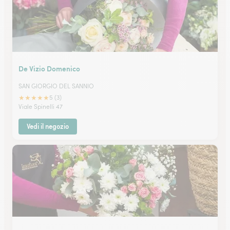
De Vizio Domenico
SAN GIORGIO DEL SANNIO
★
★
★
★
★
5 (3)
Viale Spinelli 47
Vedi il negozio