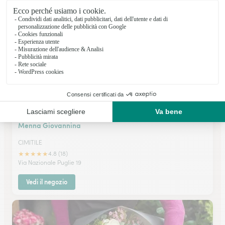
Via Guglielmo Marconi 2
Vedi il negozio
Menna Giovannina
CIMITILE
★
★
★
★
★
4.8 (18)
Via Nazionale Puglie 19
Vedi il negozio