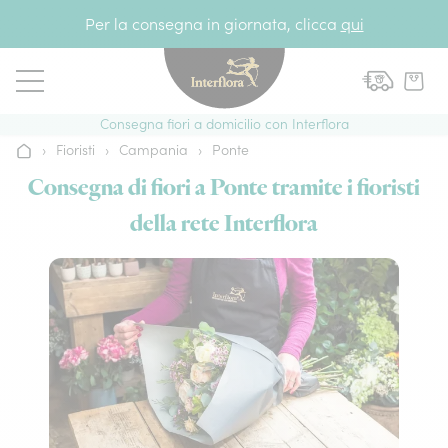
Vai al contenuto
Per la consegna in giornata, clicca
qui
Consegna fiori a domicilio con Interflora
›
Fioristi
›
Campania
›
Ponte
Home
Consegna di fiori a Ponte tramite i fioristi
della rete Interflora