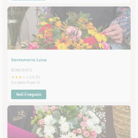
Santamaria Luisa
BENEVENTO
★
★
★
★
★
2.6 (5)
Via delle Poste 13
Vedi il negozio