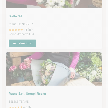
Botte Srl
CERRETO SANNITA
★
★
★
★
★
4.8 (15)
Corso Umberto I 84
Vedi il negozio
Russo S.r.l. Semplificata
TELESE TERME
★
★
★
★
★
4.8 (17)