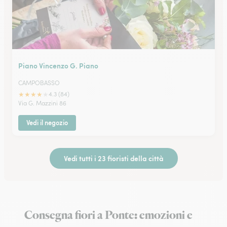
Piano Vincenzo G. Piano
CAMPOBASSO
★
★
★
★
★
4.3 (84)
Via G. Mazzini 86
Vedi il negozio
Vedi tutti i 23 fioristi della città
Consegna fiori a Ponte: emozioni e