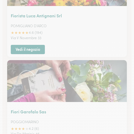
Fiorista Luca Antignani Srl
POMIGLIANO D'ARCO
★
★
★
★
★
4.6 (194)
Via V Novembre 33
Vedi il negozio
Fiori Garofalo Sas
POGGIOMARINO
★
★
★
★
★
4.2 (6)
Via De Marinis 46