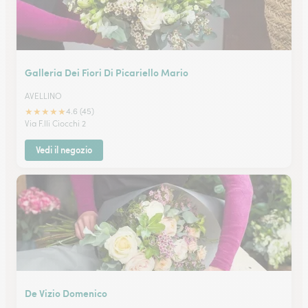
Galleria Dei Fiori Di Picariello Mario
AVELLINO
★
★
★
★
★
4.6 (45)
Via F.lli Ciocchi 2
Vedi il negozio
De Vizio Domenico