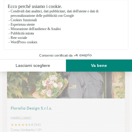
Ditelo Con I Fiori R. Franzese
SAVIANO
★
★
★
★
★
5 (1)
Corso Vittorio Emanuele 68
Vedi il negozio
Floralia Design S.r.l.s.
MARIGLIANO
★
★
★
★
★
4.6 (54)
Corso Umberto I 171