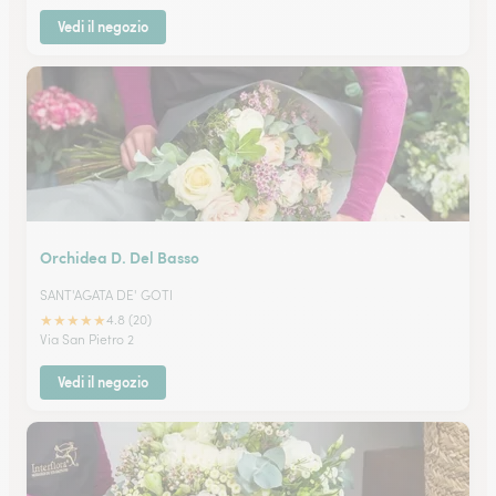
Vedi il negozio
Orchidea D. Del Basso
SANT'AGATA DE' GOTI
★
★
★
★
★
4.8 (20)
Via San Pietro 2
Vedi il negozio