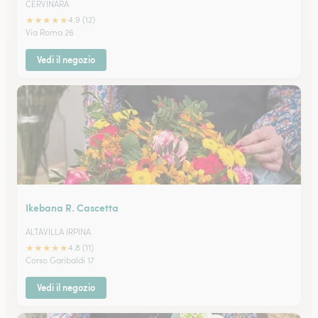
CERVINARA
★
★
★
★
★
4.9 (12)
Via Roma 26
Vedi il negozio
Ikebana R. Cascetta
ALTAVILLA IRPINA
★
★
★
★
★
4.8 (11)
Corso Garibaldi 17
Vedi il negozio