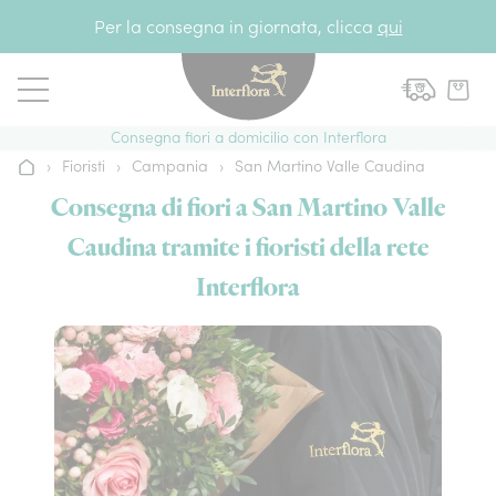
Vai al contenuto
Per la consegna in giornata, clicca
qui
Consegna fiori a domicilio con Interflora
›
Fioristi
›
Campania
›
San Martino Valle Caudina
Home
Consegna di fiori a San Martino Valle
Caudina tramite i fioristi della rete
Interflora