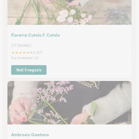
Fioreria Cutolo F. Cutolo
OTTAVIANO
★
★
★
★
★
4.6 (27)
Via Umberto I 27
Vedi il negozio
Ambrosio Gaetano