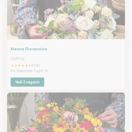
Menna Giovannina
CIMITILE
★
★
★
★
★
4.8 (18)
Via Nazionale Puglie 19
Vedi il negozio