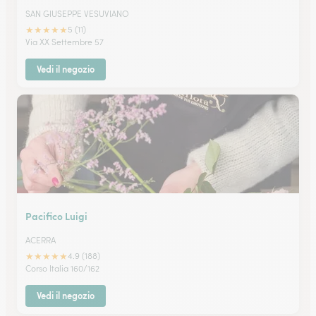
SAN GIUSEPPE VESUVIANO
★
★
★
★
★
5 (11)
Via XX Settembre 57
Vedi il negozio
Pacifico Luigi
ACERRA
★
★
★
★
★
4.9 (188)
Corso Italia 160/162
Vedi il negozio