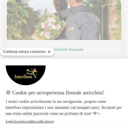
La Magia Dei Fiori Di Polichetti Assunta
AVELLINO
★
★
★
★
★
4.8 (55)
Via Francesco Tedesco 102
Vedi il negozio