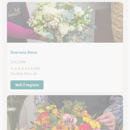
Scarano Anna
SOLOFRA
★
★
★
★
★
4.8 (48)
Via Aldo Moro 30
Vedi il negozio