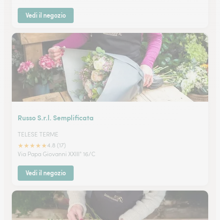
Vedi il negozio
Russo S.r.l. Semplificata
TELESE TERME
★
★
★
★
★
4.8 (17)
Via Papa Giovanni XXIII° 16/C
Vedi il negozio