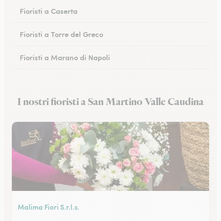
Fioristi a Caserta
Fioristi a Torre del Greco
Fioristi a Marano di Napoli
Fioristi a Eboli
I nostri fioristi a San Martino Valle Caudina
Fioristi a Castellammare di Stabia
Malima Fiori S.r.l.s.