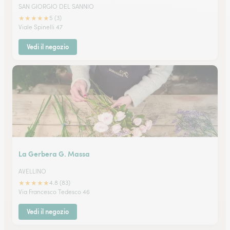
SAN GIORGIO DEL SANNIO
★
★
★
★
★
5 (3)
Viale Spinelli 47
Vedi il negozio
La Gerbera G. Massa
AVELLINO
★
★
★
★
★
4.8 (83)
Via Francesco Tedesco 46
Vedi il negozio