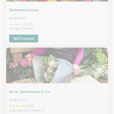
Santamaria Luisa
BENEVENTO
★
★
★
★
★
2.6 (5)
Via delle Poste 13
Vedi il negozio
Ka.sa. Santamaria S.r.l.s.
BENEVENTO
★
★
★
★
★
5 (264)
Viale Principe di Napoli 37