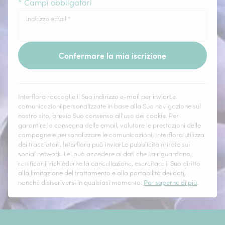
* Campi obbligatori
Indirizzo email
*
Confermare la mia iscrizione
Interflora raccoglie il Suo indirizzo e-mail per inviarLe
comunicazioni personalizzate in base alla Sua navigazione sul
nostro sito, previo Suo consenso all'uso dei cookie. Per
garantire la consegna delle email, valutare le prestazioni delle
campagne e personalizzare le comunicazioni, Interflora utilizza
dei tracciatori. Interflora può inviarLe pubblicità mirate sui
social network. Lei può accedere ai dati che La riguardano,
rettificarli, richiederne la cancellazione, esercitare il Suo diritto
alla limitazione del trattamento e alla portabilità dei dati,
nonché disiscriversi in qualsiasi momento.
Per saperne di più
.