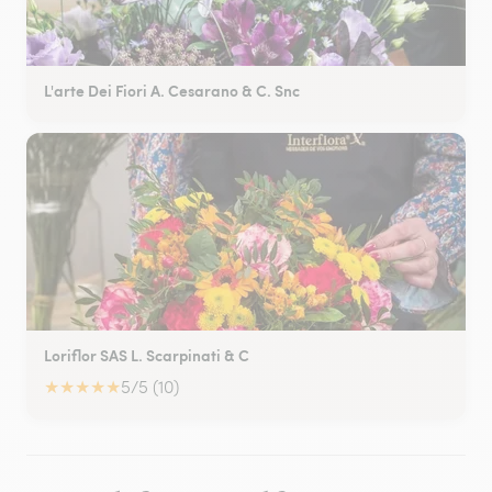
L'arte Dei Fiori A. Cesarano & C. Snc
Loriflor SAS L. Scarpinati & C
★
★
★
★
★
5/5 (10)