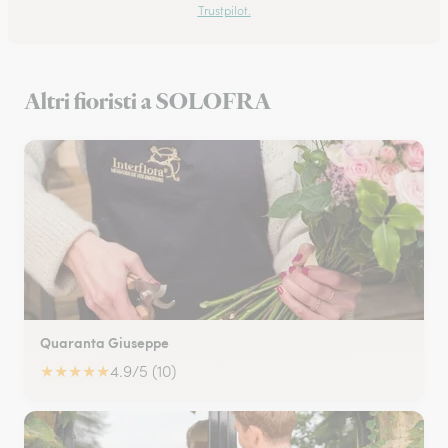
Trustpilot.
Altri fioristi a SOLOFRA
Quaranta Giuseppe
★
★
★
★
★
4.9/5 (10)