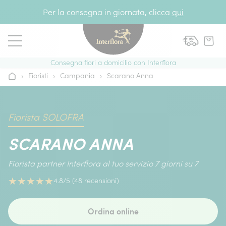
Vai al contenuto
Per la consegna in giornata, clicca
qui
Consegna fiori a domicilio con Interflora
›
Fioristi
›
Campania
›
Scarano Anna
Home
Fiorista SOLOFRA
SCARANO ANNA
Fiorista partner Interflora al tuo servizio 7 giorni su 7
★
★
★
★
★
4.8/5 (48 recensioni)
Ordina online