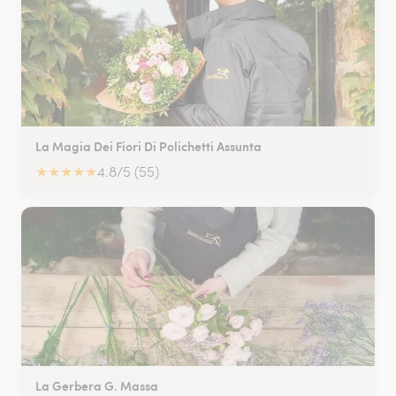
La Magia Dei Fiori Di Polichetti Assunta
★
★
★
★
★
4.8/5 (55)
La Gerbera G. Massa