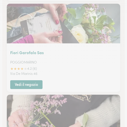
Fiori Garofalo Sas
POGGIOMARINO
★
★
★
★
★
4.2 (6)
Via De Marinis 46
Vedi il negozio