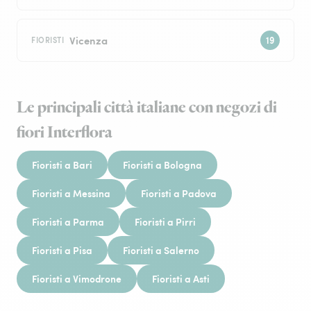
Vicenza
FIORISTI
Le principali città italiane con negozi di
fiori Interflora
Fioristi a Bari
Fioristi a Bologna
Fioristi a Messina
Fioristi a Padova
Fioristi a Parma
Fioristi a Pirri
Fioristi a Pisa
Fioristi a Salerno
Fioristi a Vimodrone
Fioristi a Asti