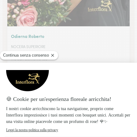
Odierna Roberto
NOCERA SUPERIORE
★
★
★
★
★
4.5 (2)
Via San Clemente 198
Vedi il negozio
Ditelo Con I Fiori R. Franzese