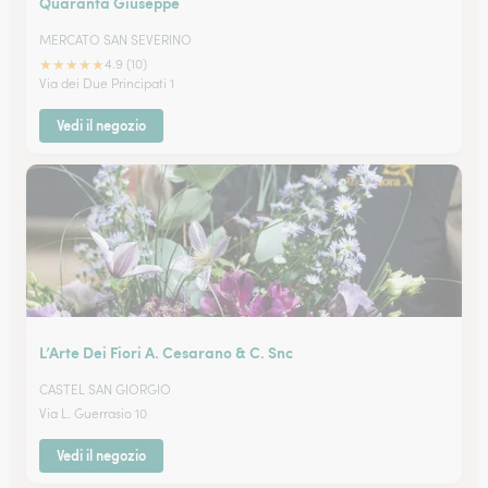
Quaranta Giuseppe
MERCATO SAN SEVERINO
★
★
★
★
★
4.9 (10)
Via dei Due Principati 1
Vedi il negozio
L’Arte Dei Fiori A. Cesarano & C. Snc
CASTEL SAN GIORGIO
Via L. Guerrasio 10
Vedi il negozio