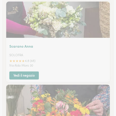
Scarano Anna
SOLOFRA
★
★
★
★
★
4.8 (48)
Via Aldo Moro 30
Vedi il negozio