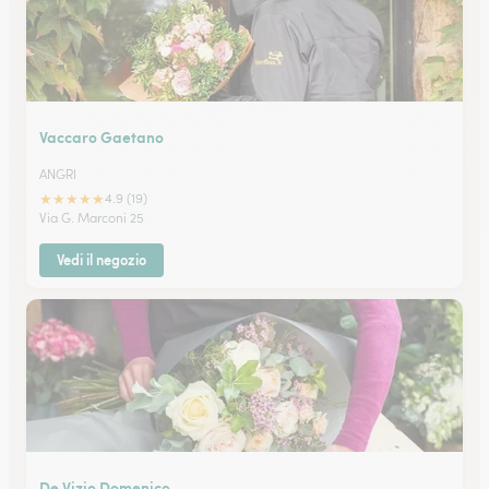
Vaccaro Gaetano
ANGRI
★
★
★
★
★
4.9 (19)
Via G. Marconi 25
Vedi il negozio
De Vizio Domenico