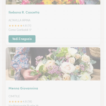
Ikebana R. Cascetta
ALTAVILLA IRPINA
★
★
★
★
★
4.8 (11)
Corso Garibaldi 17
Vedi il negozio
Menna Giovannina
CIMITILE
★
★
★
★
★
4.8 (18)
Via Nazionale Puglie 19