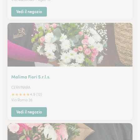
Vedi il negozio
Malima Fiori S.r.l.s.
CERVINARA
★
★
★
★
★
4.9 (12)
Via Roma 26
Vedi il negozio