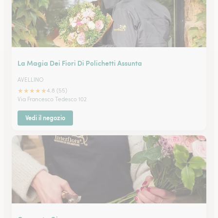
La Magia Dei Fiori Di Polichetti Assunta
AVELLINO
★
★
★
★
★
4.8 (55)
Via Francesco Tedesco 102
Vedi il negozio