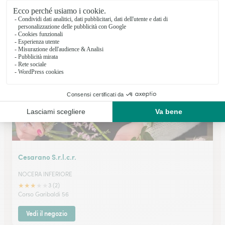
SAVIANO
★
★
★
★
★
5 (1)
Corso Vittorio Emanuele 68
Vedi il negozio
Cesarano S.r.l.c.r.
NOCERA INFERIORE
★
★
★
★
★
3 (2)
Corso Garibaldi 56
Vedi il negozio