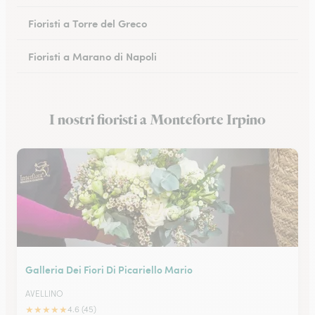
Fioristi a Torre del Greco
Fioristi a Marano di Napoli
Fioristi a Eboli
I nostri fioristi a Monteforte Irpino
Fioristi a Castellammare di Stabia
Galleria Dei Fiori Di Picariello Mario
AVELLINO
★
★
★
★
★
4.6 (45)