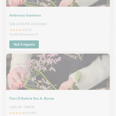
Ambrosio Gaetano
SAN GIUSEPPE VESUVIANO
★
★
★
★
★
5 (11)
Via XX Settembre 57
Vedi il negozio
Fiori D’Autore Snc A. Burza
CAVA DE' TIRRENI
★
★
★
★
★
4.9 (191)