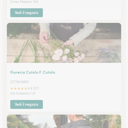
Corso Mazzini 159
Vedi il negozio
Fioreria Cutolo F. Cutolo
OTTAVIANO
★
★
★
★
★
4.6 (27)
Via Umberto I 27
Vedi il negozio