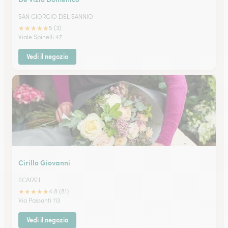
SAN GIORGIO DEL SANNIO
★
★
★
★
★
5 (3)
Viale Spinelli 47
Vedi il negozio
Cirillo Giovanni
SCAFATI
★
★
★
★
★
4.8 (81)
Via Passanti 113
Vedi il negozio