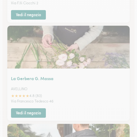
Via F.lli Ciocchi 2
Vedi il negozio
La Gerbera G. Massa
AVELLINO
★
★
★
★
★
4.8 (83)
Via Francesco Tedesco 46
Vedi il negozio