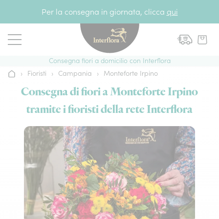
Vai al contenuto
Per la consegna in giornata, clicca
qui
Consegna fiori a domicilio con Interflora
›
Fioristi
›
Campania
›
Monteforte Irpino
Home
Consegna di fiori a Monteforte Irpino
tramite i fioristi della rete Interflora