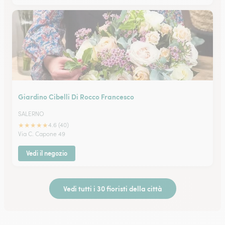
Giardino Cibelli Di Rocco Francesco
SALERNO
★
★
★
★
★
4.6 (40)
Via C. Capone 49
Vedi il negozio
Vedi tutti i 30 fioristi della città