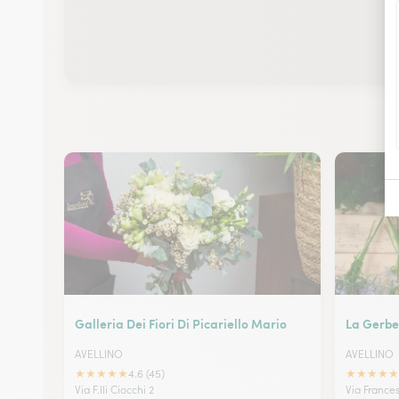
Galleria Dei Fiori Di Picariello Mario
La Gerbe
AVELLINO
AVELLINO
★
★
★
★
★
★
★
★
★
★
4.6 (45)
Via F.lli Ciocchi 2
Via France