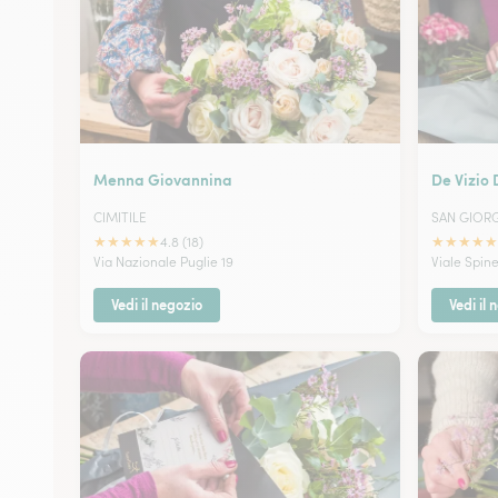
Menna Giovannina
De Vizio
CIMITILE
SAN GIOR
★
★
★
★
★
★
★
★
★
★
4.8 (18)
Via Nazionale Puglie 19
Viale Spine
Vedi il negozio
Vedi il 