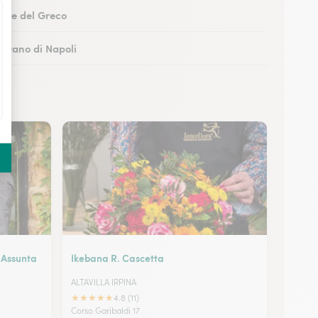
Torre del Greco
Marano di Napoli
boli
 Castellammare di Stabia
i Assunta
Ikebana R. Cascetta
ALTAVILLA IRPINA
★
★
★
★
★
4.8 (11)
Corso Garibaldi 17