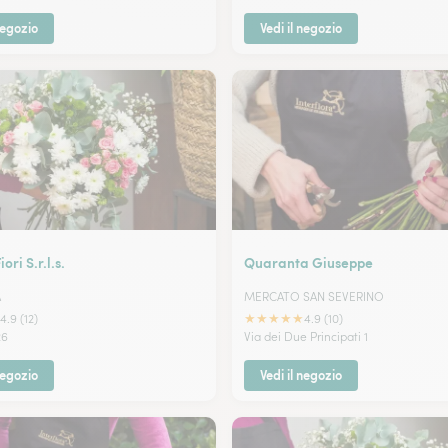
negozio
Vedi il negozio
ri S.r.l.s.
Quaranta Giuseppe
A
MERCATO SAN SEVERINO
★
★
★
★
★
4.9 (12)
4.9 (10)
26
Via dei Due Principati 1
negozio
Vedi il negozio