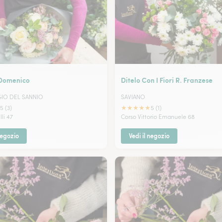
 Domenico
Ditelo Con I Fiori R. Franzese
GIO DEL SANNIO
SAVIANO
★
★
★
★
★
5 (3)
5 (1)
lli 47
Corso Vittorio Emanuele 68
negozio
Vedi il negozio