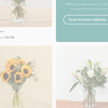
Effettua l'ordine entro le 17:30
ricevere i fiori in giornata
Scopri la nostra collezione
re
44€99
 da