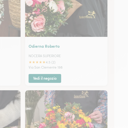
Odierna Roberto
NOCERA SUPERIORE
★
★
★
★
★
4.5 (2)
Via San Clemente 198
Vedi il negozio