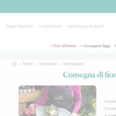
Vai al contenuto
Regali Aziendali
I nostri fioristi
Hai bisogno di aiuto?
Fiori d'Estate
Consegna Oggi
›
Fioristi
›
Campania
›
Mercogliano
Home
Consegna di fiori
Incast
Campan
sugges