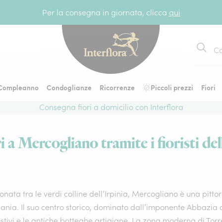
Per la consegna in giornata, clicca
qui
Cerca
Compleanno
Condoglianze
Ricorrenze
Piccoli prezzi
Fiori
Consegna fiori a domicilio con Interflora
 a Mercogliano tramite i fioristi del
onata tra le verdi colline dell’Irpinia, Mercogliano è una pittor
ia. Il suo centro storico, dominato dall’imponente Abbazia di 
tivi e le antiche botteghe artigiane. La zona moderna di Torret