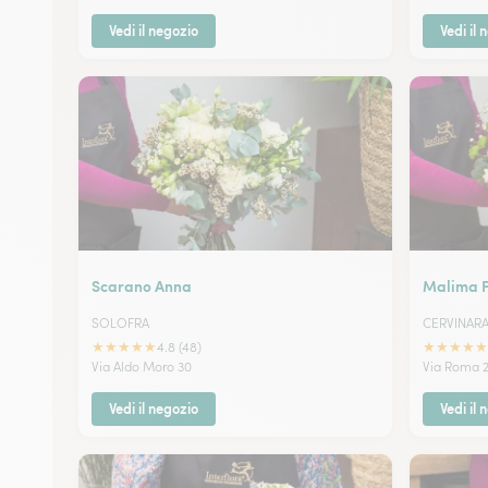
Vedi il negozio
Vedi il 
Scarano Anna
Malima Fio
SOLOFRA
CERVINAR
★
★
★
★
★
★
★
★
★
★
4.8 (48)
Via Aldo Moro 30
Via Roma 
Vedi il negozio
Vedi il 