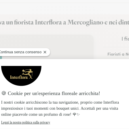
a un fiorista Interflora a Mercogliano e nei din
I f
Fioristi a 
Fioristi a 
Fioristi a 
Fioristi a A
Fioristi a P
Fioristi a 