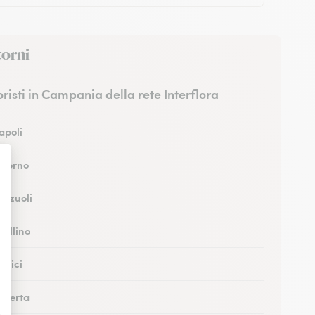
torni
ioristi in Campania della rete Interflora
Napoli
Salerno
Pozzuoli
vellino
ortici
Caserta