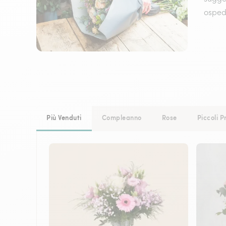
ospeda
Più Venduti
Compleanno
Rose
Piccoli P