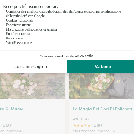
Fioristi a 
Fioristi a 
Fioristi a E
I nostri fioristi a Mercogliano
Fioristi a
ra G. Massa
La Magia Dei Fiori Di Polichett
AVELLINO
★
★
★
★
★
4.8 (83)
4.8 (55)
sco Tedesco 46
Via Francesco Tedesco 102