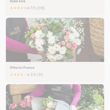
Ryba Ewa
★
★
★
★
★
4.7/5 (218)
Vittorini Franco
★
★
★
★
★
4.3/5 (31)