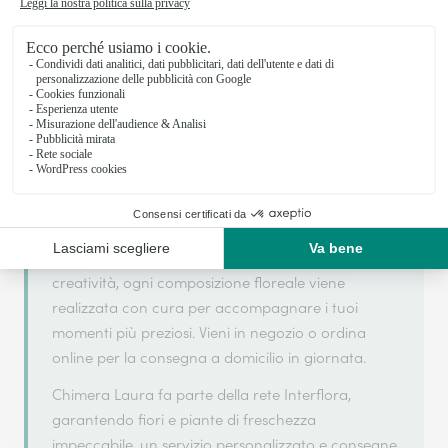
Il tuo fiorista artigiano a ROMA
Chimera Laura si basa sulla sua partnership con
Interflora, rete di trasmissione floreale di
riferimento, per garantirti un servizio di qualità.
Chimera Laura è un fiorista artigiano situato a
ROMA. Con attenzione alla freschezza e alla
creatività, ogni composizione floreale viene
realizzata con cura per accompagnare i tuoi
momenti più preziosi. Vieni in negozio o ordina
online per la consegna a domicilio in giornata.
Chimera Laura fa parte della rete Interflora,
garantendo fiori e piante di freschezza
impeccabile, un servizio personalizzato e consegne