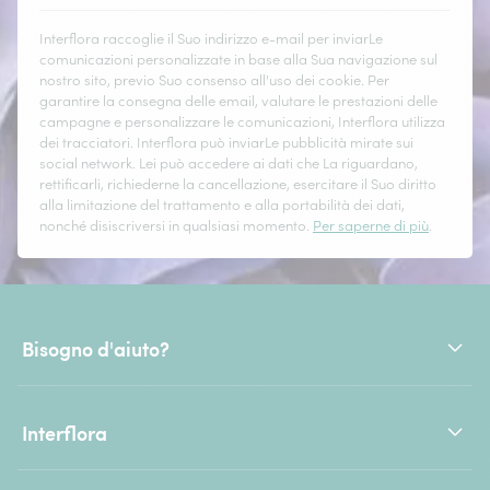
Interflora raccoglie il Suo indirizzo e-mail per inviarLe
comunicazioni personalizzate in base alla Sua navigazione sul
nostro sito, previo Suo consenso all'uso dei cookie. Per
garantire la consegna delle email, valutare le prestazioni delle
campagne e personalizzare le comunicazioni, Interflora utilizza
dei tracciatori. Interflora può inviarLe pubblicità mirate sui
social network. Lei può accedere ai dati che La riguardano,
rettificarli, richiederne la cancellazione, esercitare il Suo diritto
alla limitazione del trattamento e alla portabilità dei dati,
nonché disiscriversi in qualsiasi momento.
Per saperne di più
.
Bisogno d'aiuto?
Interflora