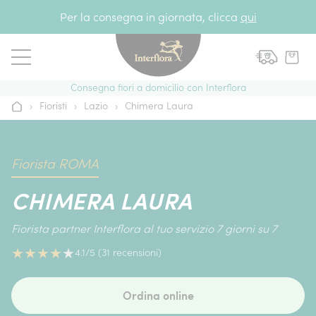
Vai al contenuto
Per la consegna in giornata, clicca
qui
Consegna fiori a domicilio con Interflora
›
Fioristi
›
Lazio
›
Chimera Laura
Home
Fiorista ROMA
CHIMERA LAURA
Fiorista partner Interflora al tuo servizio 7 giorni su 7
★
★
★
★
★
4.1/5 (31 recensioni)
Ordina online