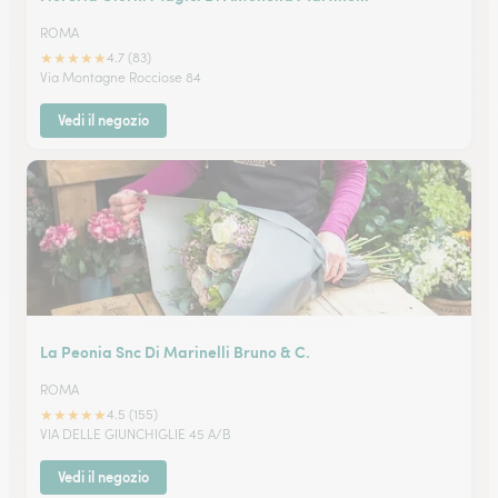
ROMA
★
★
★
★
★
4.7 (83)
Via Montagne Rocciose 84
Vedi il negozio
La Peonia Snc Di Marinelli Bruno & C.
ROMA
★
★
★
★
★
4.5 (155)
VIA DELLE GIUNCHIGLIE 45 A/B
Vedi il negozio