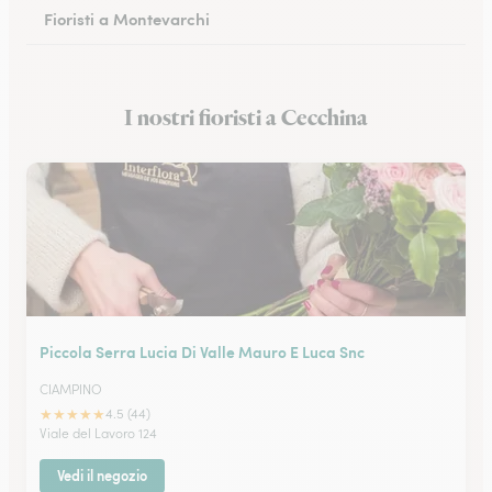
Fioristi a Montevarchi
Fioristi a Viareggio
I nostri fioristi a Cecchina
Fioristi a Certaldo
Piccola Serra Lucia Di Valle Mauro E Luca Snc
CIAMPINO
★
★
★
★
★
4.5 (44)
Viale del Lavoro 124
Vedi il negozio