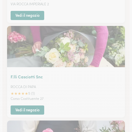
VIA ROCCA IMPERIALE 2
Vedi il negozio
F.lli Casciotti Snc
ROCCA DI PAPA
★
★
★
★
★
5 (1)
Corso Costituente 27
Vedi il negozio