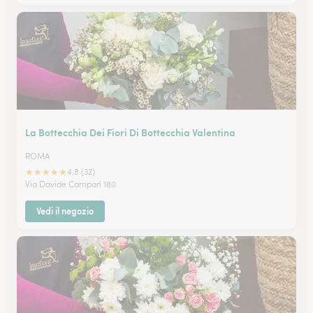
La Bottecchia Dei Fiori Di Bottecchia Valentina
ROMA
★
★
★
★
★
4.8 (32)
Via Davide Campari 180
Vedi il negozio