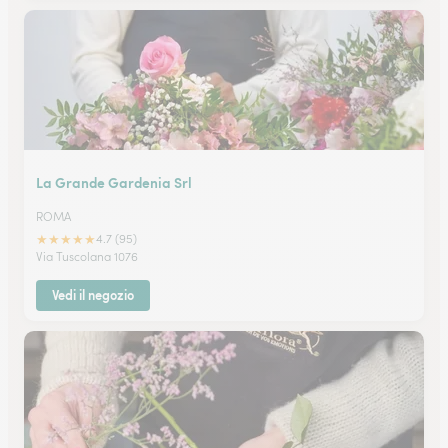
La Grande Gardenia Srl
ROMA
★
★
★
★
★
4.7 (95)
Via Tuscolana 1076
Vedi il negozio