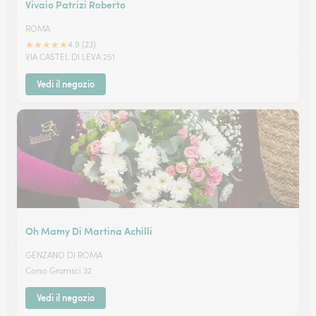
Vivaio Patrizi Roberto
ROMA
★
★
★
★
★
4.9 (23)
VIA CASTEL DI LEVA 251
Vedi il negozio
Oh Mamy Di Martina Achilli
GENZANO DI ROMA
Corso Gramsci 32
Vedi il negozio