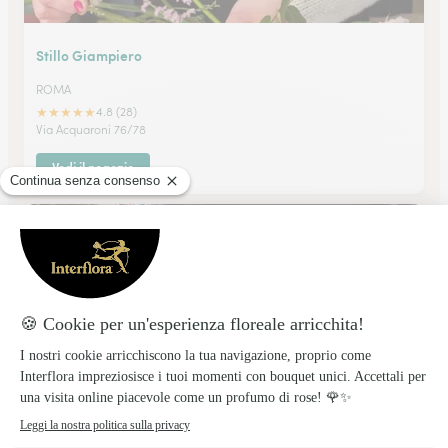
Stillo Giampiero
ROMA
★
★
★
★
★
4.8 (28)
Via Acquaroni 76/78
Vedi il negozio
Centro Fiori Casilino
ROMA
★
★
★
★
★
4.5 (45)