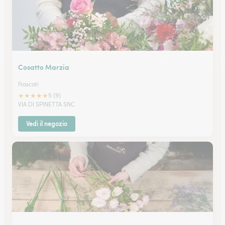
Cosatto Marzia
Frascati
★
★
★
★
★
5 (9)
VIA DI SPINETTA SNC
Vedi il negozio