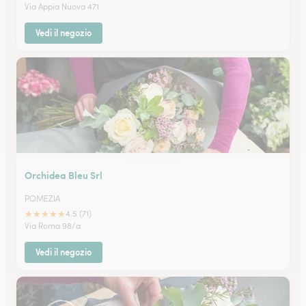
Via Appia Nuova 471
Vedi il negozio
Orchidea Bleu Srl
POMEZIA
★
★
★
★
★
4.5 (71)
Via Roma 98/a
Vedi il negozio