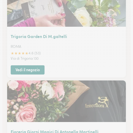
Trigoria Garden Di M.galtelli
ROMA
★
★
★
★
★
4.6 (53)
Via di Trigoria 130
Vedi il negozio
Fioreria Giorni Magici Di Antonella Martinelli