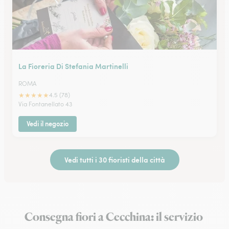
La Fioreria Di Stefania Martinelli
ROMA
★
★
★
★
★
4.5 (78)
Via Fontanellato 43
Vedi il negozio
Vedi tutti i 30 fioristi della città
Consegna fiori a Cecchina: il servizio