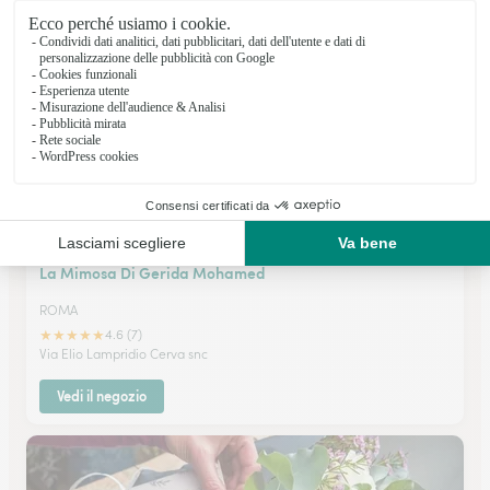
Via Casilina 1070 A/B
Vedi il negozio
La Mimosa Di Gerida Mohamed
ROMA
★
★
★
★
★
4.6 (7)
Via Elio Lampridio Cerva snc
Vedi il negozio