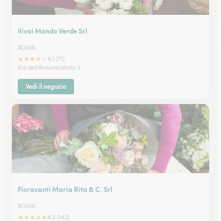
Vivai Mondo Verde Srl
ROMA
★
★
★
★
★
4.1 (71)
Via dell'Annunziatella 3
Vedi il negozio
Fioravanti Maria Rita & C. Srl
ROMA
★
★
★
★
★
4.5 (142)