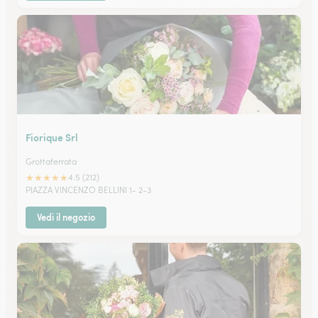
Fiorique Srl
Grottaferrata
★
★
★
★
★
4.5 (212)
PIAZZA VINCENZO BELLINI 1- 2-3
Vedi il negozio