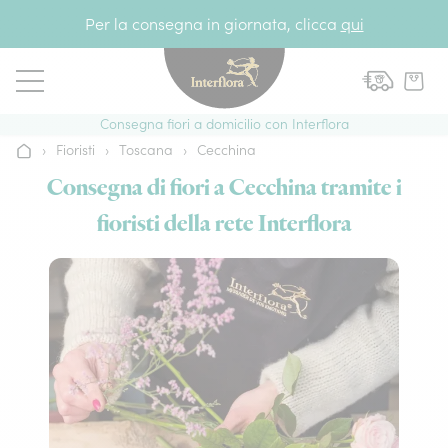
Vai al contenuto
Per la consegna in giornata, clicca
qui
Consegna fiori a domicilio con Interflora
›
Fioristi
›
Toscana
›
Cecchina
Home
Consegna di fiori a Cecchina tramite i
fioristi della rete Interflora