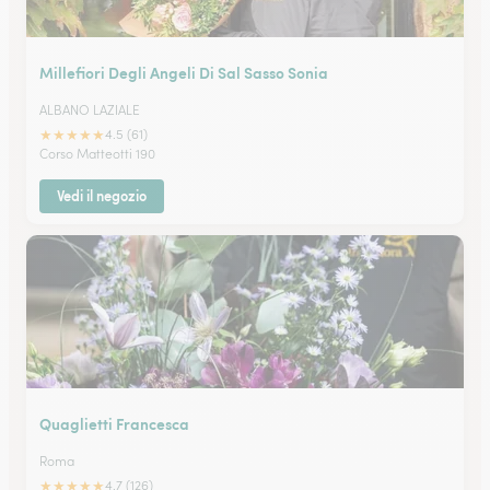
Millefiori Degli Angeli Di Sal Sasso Sonia
ALBANO LAZIALE
★
★
★
★
★
4.5 (61)
Corso Matteotti 190
Vedi il negozio
Quaglietti Francesca
Roma
★
★
★
★
★
4.7 (126)