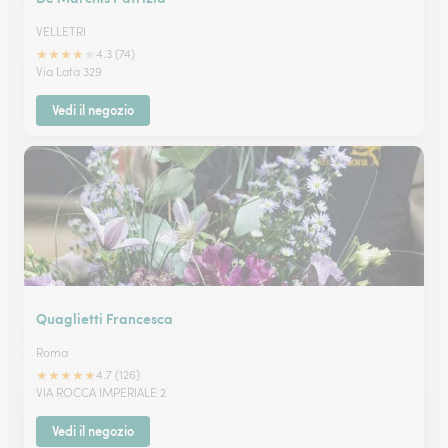
VELLETRI
★
★
★
★
★
4.3 (74)
Via Lata 329
Vedi il negozio
Quaglietti Francesca
Roma
★
★
★
★
★
4.7 (126)
VIA ROCCA IMPERIALE 2
Vedi il negozio