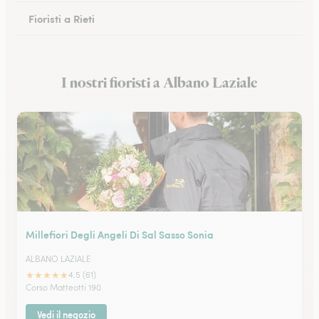
Fioristi a Rieti
Fioristi a Cassino
I nostri fioristi a Albano Laziale
Fioristi a Anzio
Millefiori Degli Angeli Di Sal Sasso Sonia
ALBANO LAZIALE
★
★
★
★
★
4.5 (61)
Corso Matteotti 190
Vedi il negozio