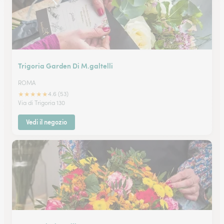
Trigoria Garden Di M.galtelli
ROMA
★
★
★
★
★
4.6 (53)
Via di Trigoria 130
Vedi il negozio