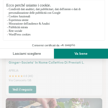
Via Roma 98/a
Vedi il negozio
Ginger-Societa’ In Nome Collettivo Di Previati L.
APRILIA
★
★
★
★
★
4.6 (46)
Via Carroceto 138
Vedi il negozio