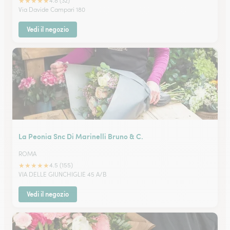
★
★
★
★
★
4.8 (32)
Via Davide Campari 180
Vedi il negozio
La Peonia Snc Di Marinelli Bruno & C.
ROMA
★
★
★
★
★
4.5 (155)
VIA DELLE GIUNCHIGLIE 45 A/B
Vedi il negozio