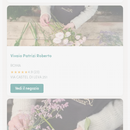
Vivaio Patrizi Roberto
ROMA
★
★
★
★
★
4.9 (23)
VIA CASTEL DI LEVA 251
Vedi il negozio