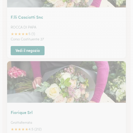
F.lli Casciotti Snc
ROCCA DI PAPA
★
★
★
★
★
5 (1)
Corso Costituente 27
Vedi il negozio
Fiorique Srl
Grottaferrata
★
★
★
★
★
4.5 (212)