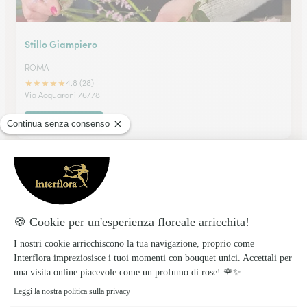
Stillo Giampiero
ROMA
★
★
★
★
★
4.8 (28)
Via Acquaroni 76/78
Vedi il negozio
Orchidea Bleu Srl
POMEZIA
★
★
★
★
★
4.5 (71)