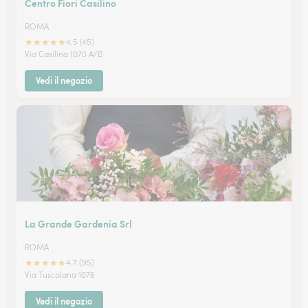
Centro Fiori Casilino
ROMA
★
★
★
★
★
4.5 (45)
Via Casilina 1070 A/B
Vedi il negozio
La Grande Gardenia Srl
ROMA
★
★
★
★
★
4.7 (95)
Via Tuscolana 1076
Vedi il negozio