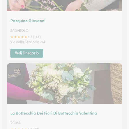
Pasquino Giovanni
ZAGAROLO
★
★
★
★
★
4.7 (144)
Via della Servicola 2/A
Vedi il negozio
La Bottecchia Dei Fiori Di Bottecchia Valentina
ROMA