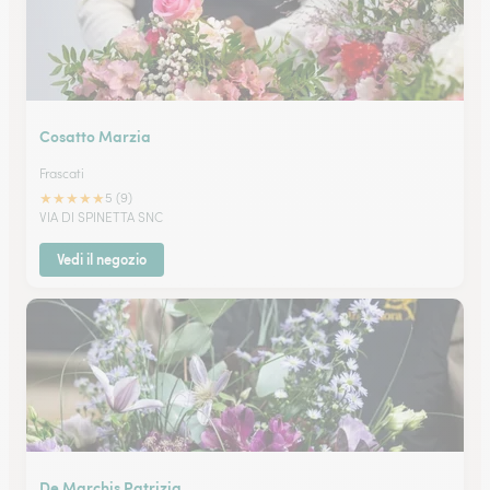
Cosatto Marzia
Frascati
★
★
★
★
★
5 (9)
VIA DI SPINETTA SNC
Vedi il negozio
De Marchis Patrizia