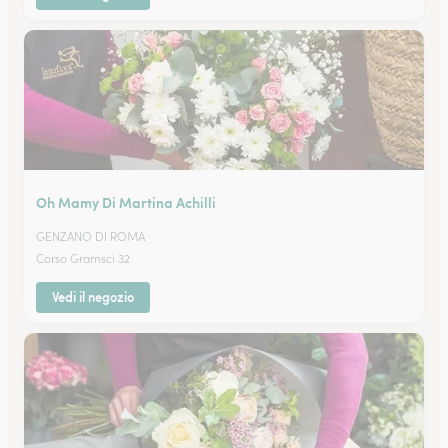
Oh Mamy Di Martina Achilli
GENZANO DI ROMA
Corso Gramsci 32
Vedi il negozio