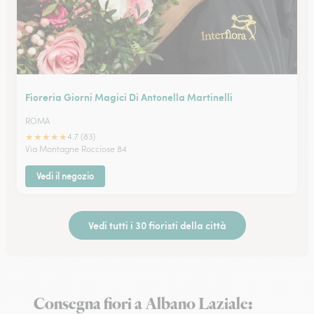
Fioreria Giorni Magici Di Antonella Martinelli
ROMA
★
★
★
★
★
4.7 (83)
Via Montagne Rocciose 84
Vedi il negozio
Vedi tutti i 30 fioristi della città
Consegna fiori a Albano Laziale: