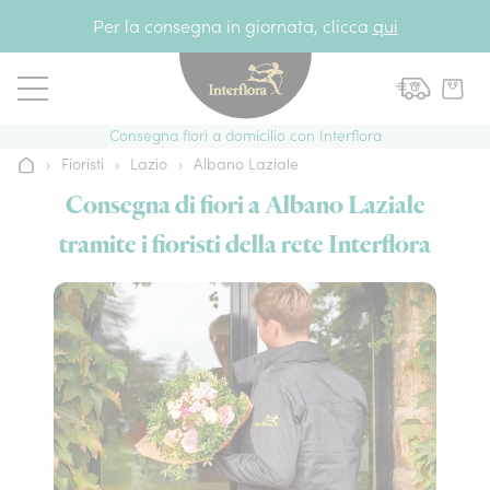
Vai al contenuto
Per la consegna in giornata, clicca
qui
Consegna fiori a domicilio con Interflora
›
Fioristi
›
Lazio
›
Albano Laziale
Home
Consegna di fiori a Albano Laziale
tramite i fioristi della rete Interflora