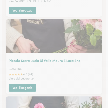
PIAZZA VINCENZO BELLINI 1- 2-3
Vedi il negozio
Piccola Serra Lucia Di Valle Mauro E Luca Snc
CIAMPINO
★
★
★
★
★
4.5 (44)
Viale del Lavoro 124
Vedi il negozio