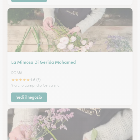
La Mimosa Di Gerida Mohamed
ROMA
★
★
★
★
★
4.6 (7)
Via Elio Lampridio Cerva snc
Vedi il negozio