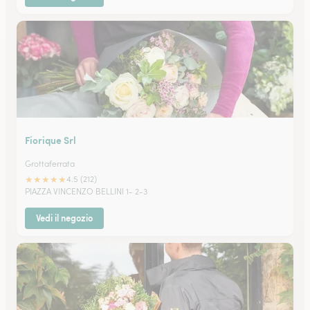
Fiorique Srl
Grottaferrata
★
★
★
★
★
4.5 (212)
PIAZZA VINCENZO BELLINI 1- 2-3
Vedi il negozio