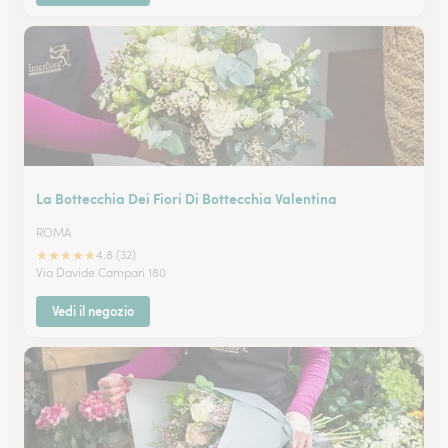
La Bottecchia Dei Fiori Di Bottecchia Valentina
ROMA
★
★
★
★
★
4.8 (32)
Via Davide Campari 180
Vedi il negozio