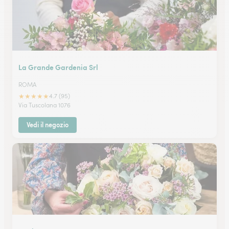
La Grande Gardenia Srl
ROMA
★
★
★
★
★
4.7 (95)
Via Tuscolana 1076
Vedi il negozio