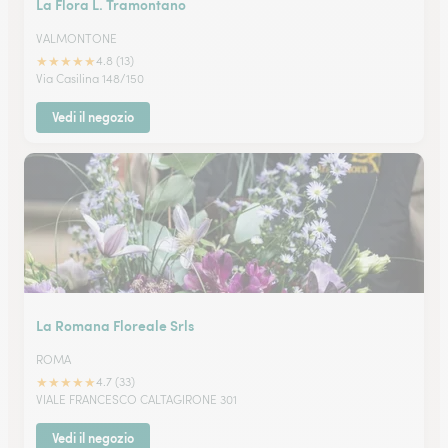
La Flora L. Tramontano
VALMONTONE
★
★
★
★
★
4.8 (13)
Via Casilina 148/150
Vedi il negozio
La Romana Floreale Srls
ROMA
★
★
★
★
★
4.7 (33)
VIALE FRANCESCO CALTAGIRONE 301
Vedi il negozio