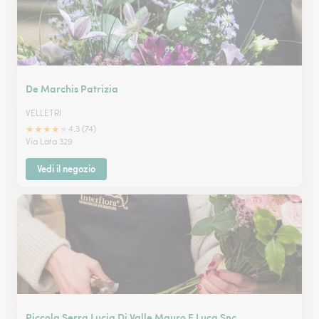
De Marchis Patrizia
VELLETRI
★
★
★
★
★
4.3 (74)
Via Lata 329
Vedi il negozio
Piccola Serra Lucia Di Valle Mauro E Luca Snc