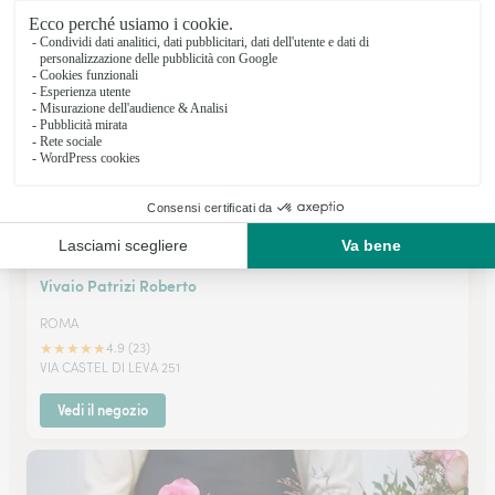
Via Casilina 1070 A/B
Vedi il negozio
Vivaio Patrizi Roberto
ROMA
★
★
★
★
★
4.9 (23)
VIA CASTEL DI LEVA 251
Vedi il negozio