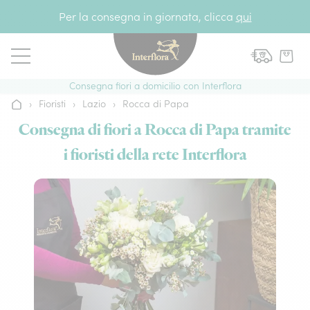
Vai al contenuto
Per la consegna in giornata, clicca
qui
Consegna fiori a domicilio con Interflora
›
Fioristi
›
Lazio
›
Rocca di Papa
Home
Consegna di fiori a Rocca di Papa tramite
i fioristi della rete Interflora