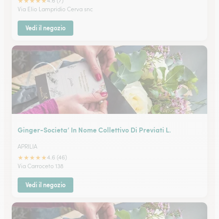
★
★
★
★
★
4.6 (7)
Via Elio Lampridio Cerva snc
Vedi il negozio
Ginger-Societa’ In Nome Collettivo Di Previati L.
APRILIA
★
★
★
★
★
4.6 (46)
Via Carroceto 138
Vedi il negozio