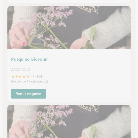
Pasquino Giovanni
ZAGAROLO
★
★
★
★
★
4.7 (144)
Via della Servicola 2/A
Vedi il negozio