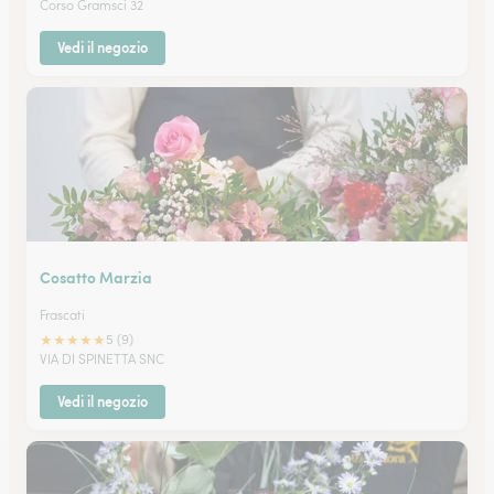
Corso Gramsci 32
Vedi il negozio
Cosatto Marzia
Frascati
★
★
★
★
★
5 (9)
VIA DI SPINETTA SNC
Vedi il negozio