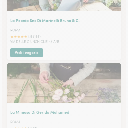
La Peonia Snc Di Marinelli Bruno & C.
ROMA
★
★
★
★
★
4.5 (155)
VIA DELLE GIUNCHIGLIE 45 A/B
Vedi il negozio
La Mimosa Di Gerida Mohamed
ROMA