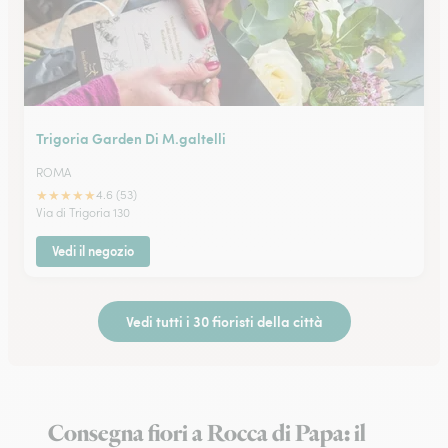
Trigoria Garden Di M.galtelli
ROMA
★
★
★
★
★
4.6 (53)
Via di Trigoria 130
Vedi il negozio
Vedi tutti i 30 fioristi della città
Consegna fiori a Rocca di Papa: il