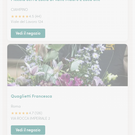
CIAMPINO
★
★
★
★
★
4.5 (44)
Viale del Lavoro 124
Vedi il negozio
Quaglietti Francesca
Roma
★
★
★
★
★
4.7 (126)
VIA ROCCA IMPERIALE 2
Vedi il negozio