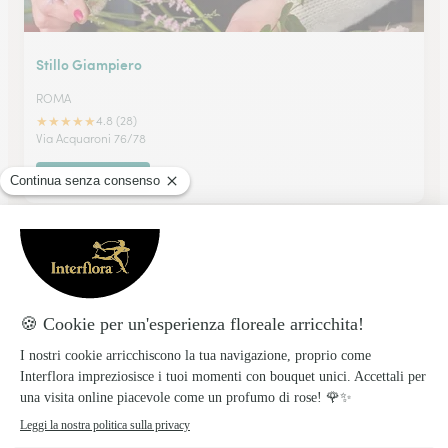
Stillo Giampiero
ROMA
★
★
★
★
★
4.8 (28)
Via Acquaroni 76/78
Vedi il negozio
Centro Fiori Casilino
ROMA
★
★
★
★
★
4.5 (45)