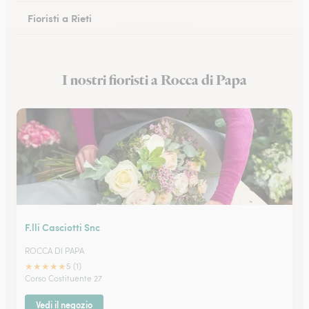
Fioristi a Rieti
Fioristi a Cassino
I nostri fioristi a Rocca di Papa
Fioristi a Anzio
F.lli Casciotti Snc
ROCCA DI PAPA
★
★
★
★
★
5 (1)
Corso Costituente 27
Vedi il negozio