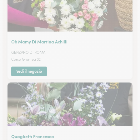
Oh Mamy Di Martina Achilli
GENZANO DI ROMA
Corso Gramsci 32
Vedi il negozio
Quaglietti Francesca