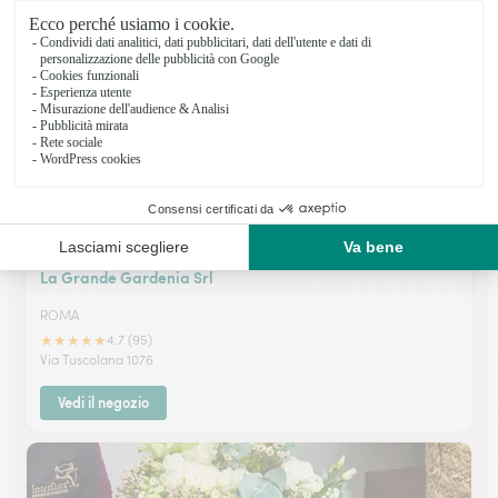
Via Casilina 1070 A/B
Vedi il negozio
La Grande Gardenia Srl
ROMA
★
★
★
★
★
4.7 (95)
Via Tuscolana 1076
Vedi il negozio