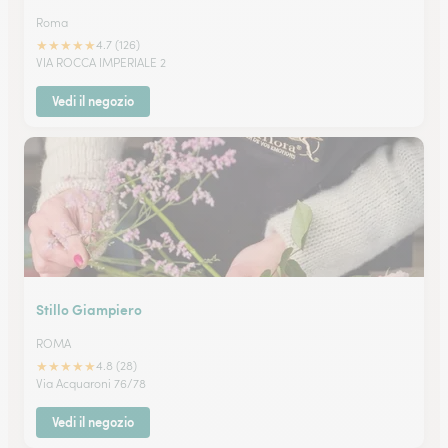
Roma
★
★
★
★
★
4.7 (126)
VIA ROCCA IMPERIALE 2
Vedi il negozio
Stillo Giampiero
ROMA
★
★
★
★
★
4.8 (28)
Via Acquaroni 76/78
Vedi il negozio