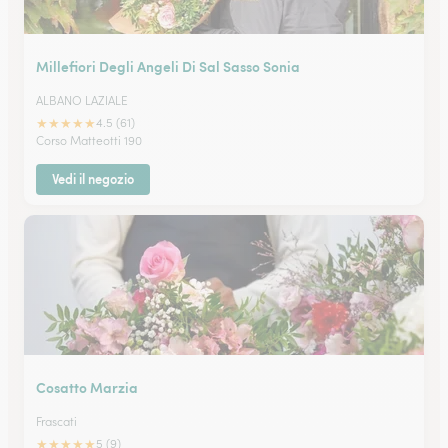
Millefiori Degli Angeli Di Sal Sasso Sonia
ALBANO LAZIALE
★
★
★
★
★
4.5 (61)
Corso Matteotti 190
Vedi il negozio
Cosatto Marzia
Frascati
★
★
★
★
★
5 (9)