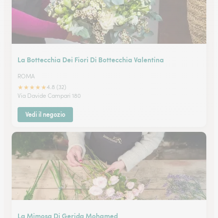
La Bottecchia Dei Fiori Di Bottecchia Valentina
ROMA
★
★
★
★
★
4.8 (32)
Via Davide Campari 180
Vedi il negozio
La Mimosa Di Gerida Mohamed