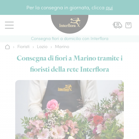
Vai al contenuto
Per la consegna in giornata, clicca
qui
Consegna fiori a domicilio con Interflora
›
Fioristi
›
Lazio
›
Marino
Home
Consegna di fiori a Marino tramite i
fioristi della rete Interflora