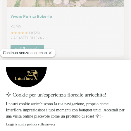
Vivaio Patrizi Roberto
ROMA
★
★
★
★
★
4.9 (23)
VIA CASTEL DI LEVA 251
Vedi il negozio
Centro Fiori Casilino
ROMA
★
★
★
★
★
4.5 (45)