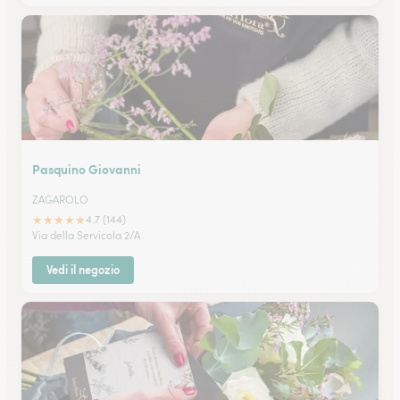
Pasquino Giovanni
ZAGAROLO
★
★
★
★
★
4.7 (144)
Via della Servicola 2/A
Vedi il negozio