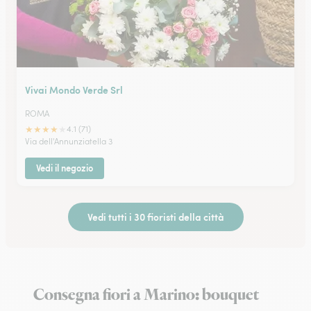
Vivai Mondo Verde Srl
ROMA
★
★
★
★
★
4.1 (71)
Via dell'Annunziatella 3
Vedi il negozio
Vedi tutti i 30 fioristi della città
Consegna fiori a Marino: bouquet