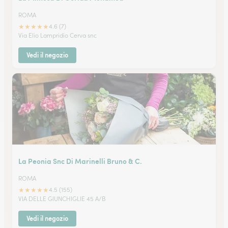
ROMA
★
★
★
★
★
4.6 (7)
Via Elio Lampridio Cerva snc
Vedi il negozio
La Peonia Snc Di Marinelli Bruno & C.
ROMA
★
★
★
★
★
4.5 (155)
VIA DELLE GIUNCHIGLIE 45 A/B
Vedi il negozio