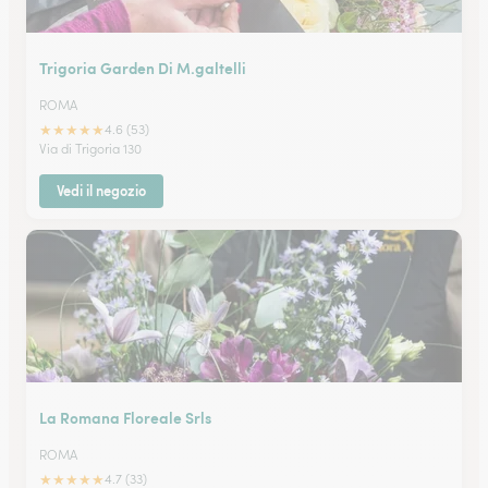
Trigoria Garden Di M.galtelli
ROMA
★
★
★
★
★
4.6 (53)
Via di Trigoria 130
Vedi il negozio
La Romana Floreale Srls
ROMA
★
★
★
★
★
4.7 (33)