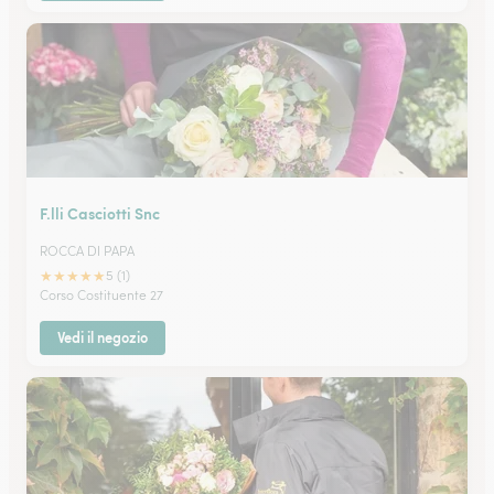
F.lli Casciotti Snc
ROCCA DI PAPA
★
★
★
★
★
5 (1)
Corso Costituente 27
Vedi il negozio