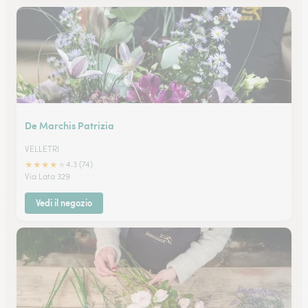
De Marchis Patrizia
VELLETRI
★
★
★
★
★
4.3 (74)
Via Lata 329
Vedi il negozio