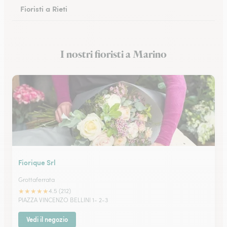
Fioristi a Rieti
Fioristi a Cassino
I nostri fioristi a Marino
Fioristi a Anzio
Fiorique Srl
Grottaferrata
★
★
★
★
★
4.5 (212)
PIAZZA VINCENZO BELLINI 1- 2-3
Vedi il negozio