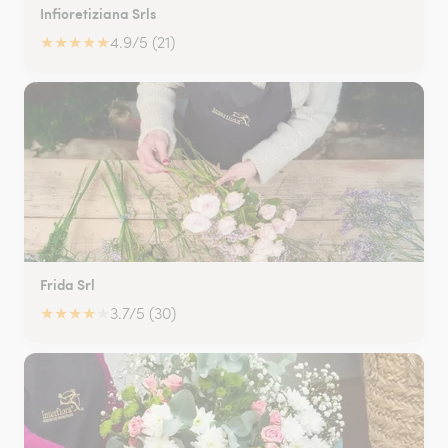
Infioretiziana Srls
★
★
★
★
★
4.9/5 (21)
Frida Srl
★
★
★
★
★
3.7/5 (30)