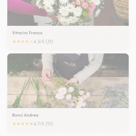
Vittorini Franco
★
★
★
★
★
4.3/5 (31)
Bonci Andrea
★
★
★
★
★
4.7/5 (10)