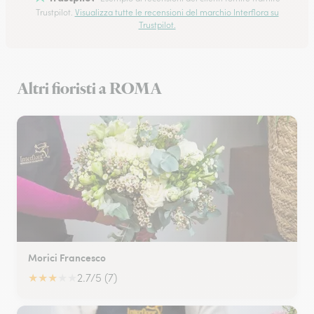
Trustpilot.
Visualizza tutte le recensioni del marchio Interflora su
Trustpilot.
Altri fioristi a ROMA
Morici Francesco
★
★
★
★
★
2.7/5 (7)