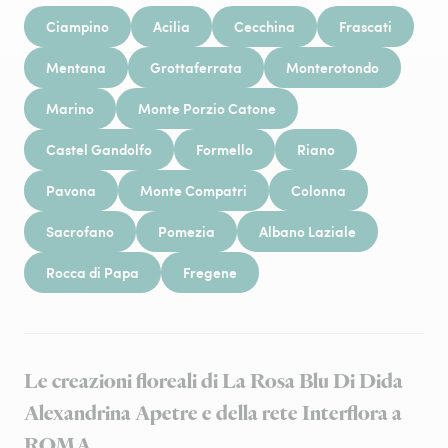
Ciampino
Acilia
Cecchina
Frascati
Mentana
Grottaferrata
Monterotondo
Marino
Monte Porzio Catone
Castel Gandolfo
Formello
Riano
Pavona
Monte Compatri
Colonna
Sacrofano
Pomezia
Albano Laziale
Rocca di Papa
Fregene
Le creazioni floreali di La Rosa Blu Di Dida
Alexandrina Apetre e della rete Interflora a
ROMA