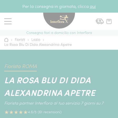
Vai al contenuto
Per la consegna in giornata, clicca
qui
Consegna fiori a domicilio con Interflora
›
Fioristi
›
Lazio
›
Home
La Rosa Blu Di Dida Alexandrina Apetre
Fiorista ROMA
LA ROSA BLU DI DIDA
ALEXANDRINA APETRE
Fiorista partner Interflora al tuo servizio 7 giorni su 7
★
★
★
★
★
4.6/5 (61 recensioni)