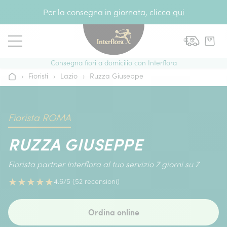
Vai al contenuto
Per la consegna in giornata, clicca
qui
Consegna fiori a domicilio con Interflora
›
Fioristi
›
Lazio
›
Ruzza Giuseppe
Home
Fiorista ROMA
RUZZA GIUSEPPE
Fiorista partner Interflora al tuo servizio 7 giorni su 7
★
★
★
★
★
4.6/5 (52 recensioni)
Ordina online