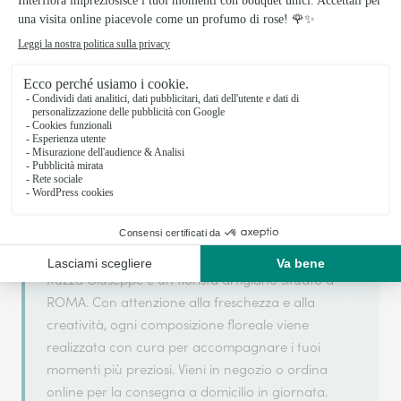
Il tuo fiorista artigiano a ROMA
Ruzza Giuseppe si basa sulla sua partnership con
Interflora, rete di trasmissione floreale di
riferimento, per garantirti un servizio di qualità.
Ruzza Giuseppe è un fiorista artigiano situato a
ROMA. Con attenzione alla freschezza e alla
creatività, ogni composizione floreale viene
realizzata con cura per accompagnare i tuoi
momenti più preziosi. Vieni in negozio o ordina
online per la consegna a domicilio in giornata.