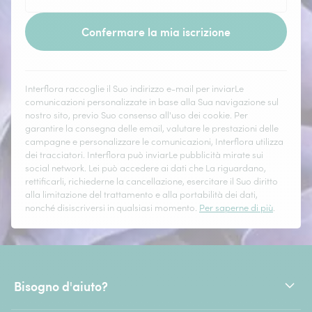
Confermare la mia iscrizione
Interflora raccoglie il Suo indirizzo e-mail per inviarLe
comunicazioni personalizzate in base alla Sua navigazione sul
nostro sito, previo Suo consenso all'uso dei cookie. Per
garantire la consegna delle email, valutare le prestazioni delle
campagne e personalizzare le comunicazioni, Interflora utilizza
dei tracciatori. Interflora può inviarLe pubblicità mirate sui
social network. Lei può accedere ai dati che La riguardano,
rettificarli, richiederne la cancellazione, esercitare il Suo diritto
alla limitazione del trattamento e alla portabilità dei dati,
nonché disiscriversi in qualsiasi momento.
Per saperne di più
.
Bisogno d'aiuto?