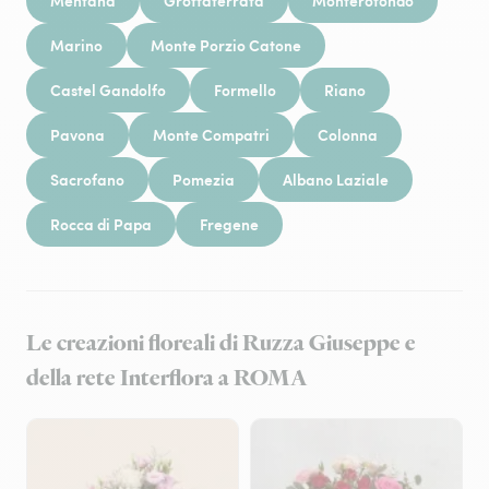
Mentana
Grottaferrata
Monterotondo
Marino
Monte Porzio Catone
Castel Gandolfo
Formello
Riano
Pavona
Monte Compatri
Colonna
Sacrofano
Pomezia
Albano Laziale
Rocca di Papa
Fregene
Le creazioni floreali di Ruzza Giuseppe e
della rete Interflora a ROMA