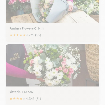
Fantasy Flowers C. Hjili
★
★
★
★
★
4.7/5 (18)
Vittorini Franco
★
★
★
★
★
4.3/5 (31)