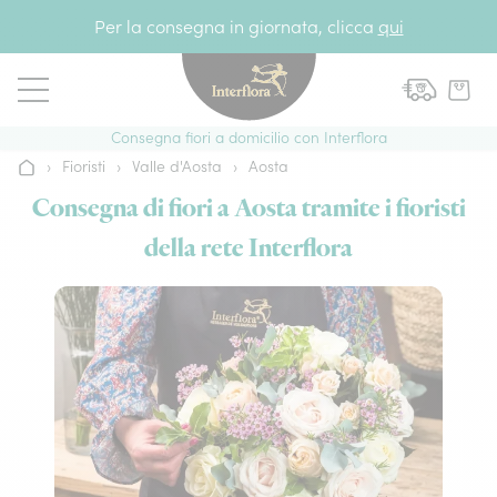
Vai al contenuto
Per la consegna in giornata, clicca
qui
Consegna fiori a domicilio con Interflora
›
Fioristi
›
Valle d'Aosta
›
Aosta
Home
Consegna di fiori a Aosta tramite i fioristi
della rete Interflora