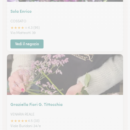
Sola Enrico
COSSATO
★
★
★
★
★
4.3 (95)
Via Matteotti 39
Vedi il negozio
Graziella Fiori G. Tittocchia
VENARIA REALE
★
★
★
★
★
4.5 (33)
Viale Buridani 24/e