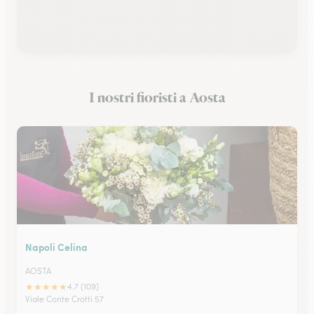
I nostri fioristi a Aosta
Napoli Celina
AOSTA
★
★
★
★
★
4.7 (109)
Viale Conte Crotti 57