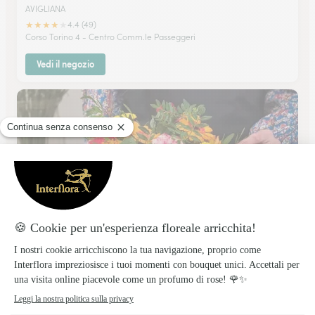
AVIGLIANA
★
★
★
★
★
4.4 (49)
Corso Torino 4 - Centro Comm.le Passeggeri
Vedi il negozio
Fag Societa’ Cooperativa
RIVOLI
★
★
★
★
★
5 (1)
Corso Susa 165
Vedi il negozio