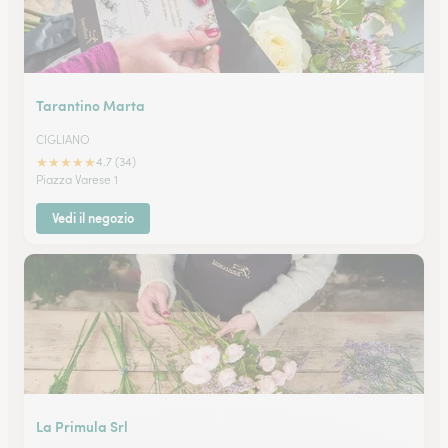
Tarantino Marta
CIGLIANO
★
★
★
★
★
4.7 (34)
Piazza Varese 1
Vedi il negozio
La Primula Srl