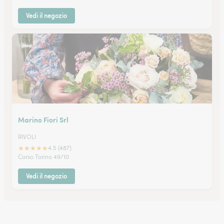
Vedi il negozio
Marino Fiori Srl
RIVOLI
★
★
★
★
★
4.5 (487)
Corso Torino 49/10
Vedi il negozio