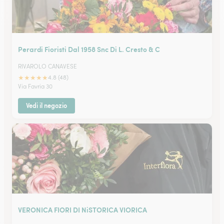
Perardi Fioristi Dal 1958 Snc Di L. Cresto & C
RIVAROLO CANAVESE
★
★
★
★
★
4.8 (48)
Via Favria 30
Vedi il negozio
VERONICA FIORI DI NiSTORICA VIORICA