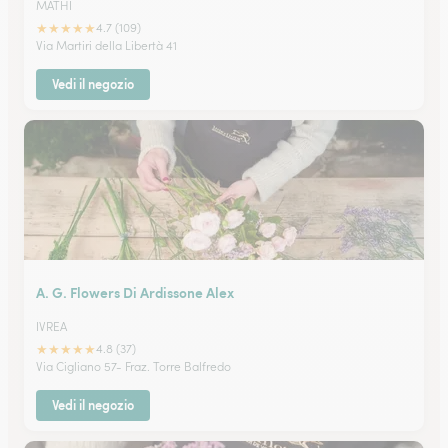
MATHI
★
★
★
★
★
4.7 (109)
Via Martiri della Libertà 41
Vedi il negozio
A. G. Flowers Di Ardissone Alex
IVREA
★
★
★
★
★
4.8 (37)
Via Cigliano 57- Fraz. Torre Balfredo
Vedi il negozio