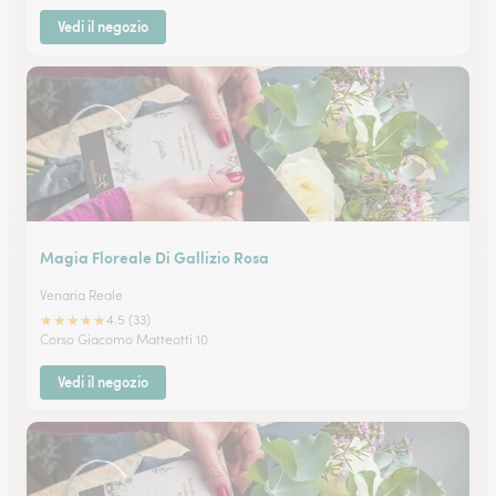
Vedi il negozio
Magia Floreale Di Gallizio Rosa
Venaria Reale
★
★
★
★
★
4.5 (33)
Corso Giacomo Matteotti 10
Vedi il negozio