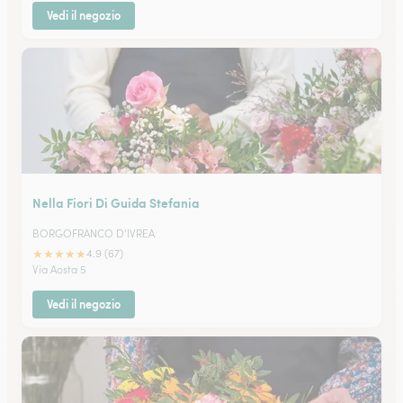
Vedi il negozio
Nella Fiori Di Guida Stefania
BORGOFRANCO D'IVREA
★
★
★
★
★
4.9 (67)
Via Aosta 5
Vedi il negozio