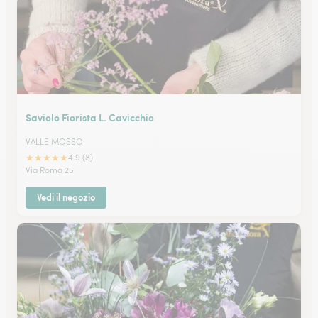
Saviolo Fiorista L. Cavicchio
VALLE MOSSO
★
★
★
★
★
4.9 (8)
Via Roma 25
Vedi il negozio