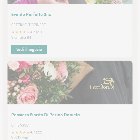
Evento Perfetto Snc
SETTIMO TORINESE
★
★
★
★
★
4.2 (81)
Via Italia 64
Vedi il negozio
Pensiero Fiorito Di Perino Daniela
CHIVASSO
★
★
★
★
★
4.7 (22)
Via Torino 11