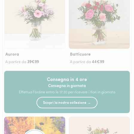
Aurora
Batticuore
39€99
44€99
A partire da
A partire da
Consegna in 4 ore
Consegna in giornata
Effettua l'ordine entro le 17:30 per ricevere i fiori in giornata
Scopri la nostra collezione →