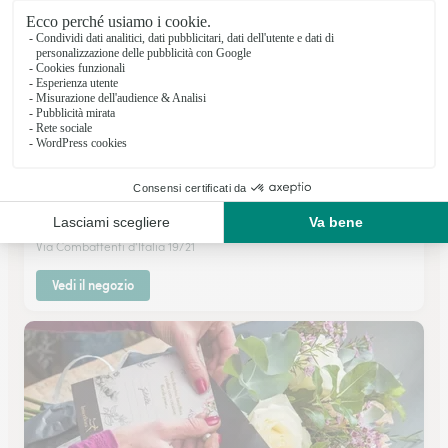
Ratto & C. Snc
BORGOSESIA
★
★
★
★
★
4.7 (3)
Via Combattenti d'Italia 19/21
Vedi il negozio