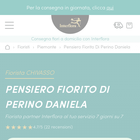
Vai al contenuto
Per la consegna in giornata, clicca
qui
Consegna fiori a domicilio con Interflora
›
Fioristi
›
Piemonte
›
Pensiero Fiorito Di Perino Daniela
Home
Fiorista CHIVASSO
PENSIERO FIORITO DI
PERINO DANIELA
Fiorista partner Interflora al tuo servizio 7 giorni su 7
★
★
★
★
★
4.7/5 (22 recensioni)