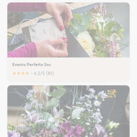
Evento Perfetto Snc
★
★
★
★
★
4.2/5 (81)