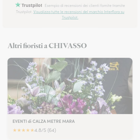
Trustpilot
Esempio di recensioni dei clienti fornite tramite
Trustpilot.
Visualizza tutte le recensioni del marchio Interflora su
Trustpilot.
Altri fioristi a CHIVASSO
EVENTI di CALZA METRE MARA
★
★
★
★
★
4.8/5 (64)