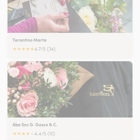
Tarantino Marta
★
★
★
★
★
4.7/5 (34)
Aba Snc G. Gasco & C.
★
★
★
★
★
4.4/5 (10)