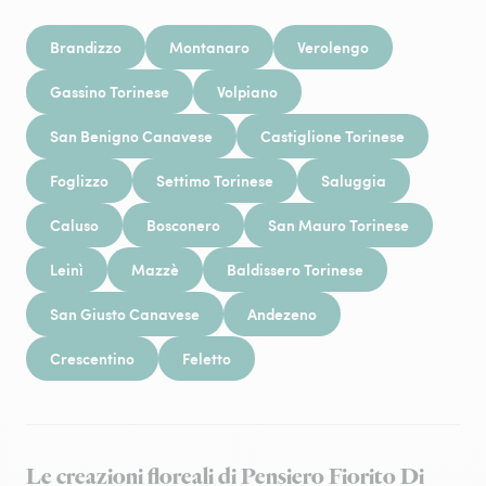
Brandizzo
Montanaro
Verolengo
Gassino Torinese
Volpiano
San Benigno Canavese
Castiglione Torinese
Foglizzo
Settimo Torinese
Saluggia
Caluso
Bosconero
San Mauro Torinese
Leinì
Mazzè
Baldissero Torinese
San Giusto Canavese
Andezeno
Crescentino
Feletto
Le creazioni floreali di Pensiero Fiorito Di