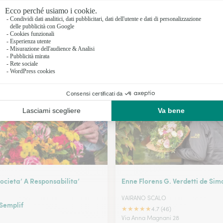
Fioristi a 
Fioristi a R
Fioristi a 
I nostri fioristi a San Vittore del Lazio
Fioristi a 
cieta’ A Responsabilita’
Enne Florens G. Verdetti de Si
VAIRANO SCALO
 Semplif
★
★
★
★
★
4.7 (46)
Via Anna Magnani 28