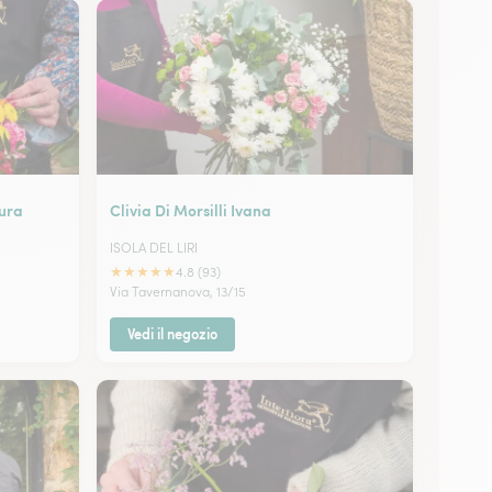
aura
Clivia Di Morsilli Ivana
ISOLA DEL LIRI
★
★
★
★
★
4.8 (93)
Via Tavernanova, 13/15
Vedi il negozio