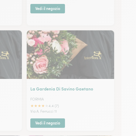
Vedi il negozio
La Gardenia Di Savino Gaetano
FORMIA
★
★
★
★
★
4.4 (7)
Via A. Ferrucci 11
Vedi il negozio