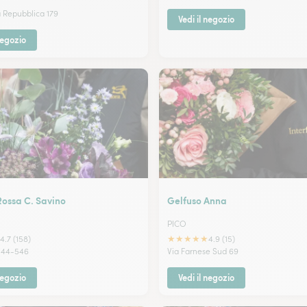
a Repubblica 179
Vedi il negozio
negozio
Rossa C. Savino
Gelfuso Anna
PICO
★
★
★
★
★
4.7 (158)
4.9 (15)
544-546
Via Farnese Sud 69
negozio
Vedi il negozio