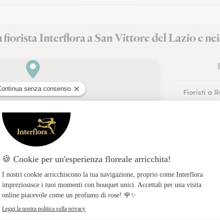
 fiorista Interflora a San Vittore del Lazio e nei
Fioristi a 
Fioristi a 
Fioristi a F
Fioristi a 
Fioristi a 
Fioristi a A