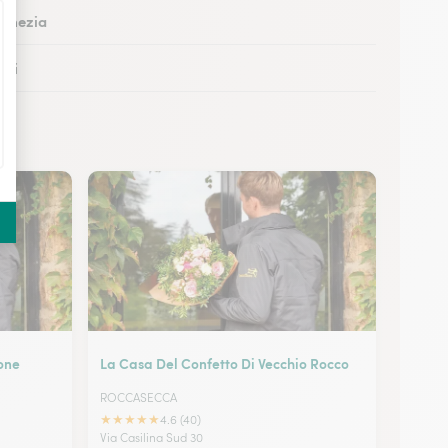
Pomezia
ieti
Cassino
Anzio
mone
La Casa Del Confetto Di Vecchio Rocco
ROCCASECCA
★
★
★
★
★
4.6 (40)
Via Casilina Sud 30