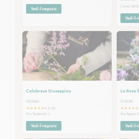
Corso dell
Vedi il negozio
Vedi il 
Calabrese Giuseppina
La Rosa 
ISERNIA
SCAURI
★
★
★
★
★
★
★
★
★
★
4.5 (8)
Via Tedeschi 3
Via Appia 
Vedi il negozio
Vedi il 