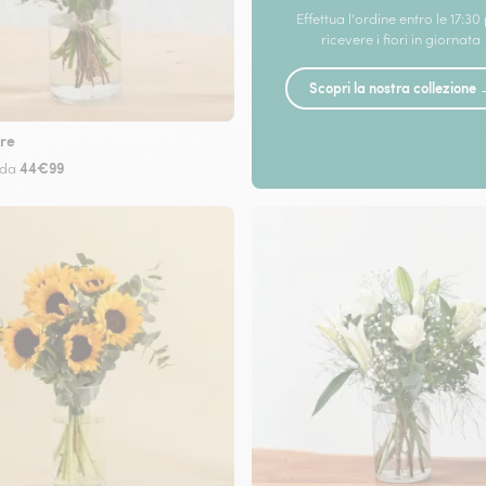
Effettua l'ordine entro le 17:30
ricevere i fiori in giornata
Scopri la nostra collezione
re
44€99
 da