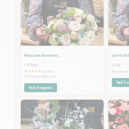
Macioce Giovanni
Lorvin Sr
CEPRANO
SORA
★
★
★
★
★
4.5 (82)
Via Ivanoe
Via Vittorio Alfieri 113
Vedi il 
Vedi il negozio