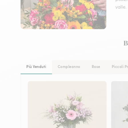
valle.
B
Più Venduti
Compleanno
Rose
Piccoli P