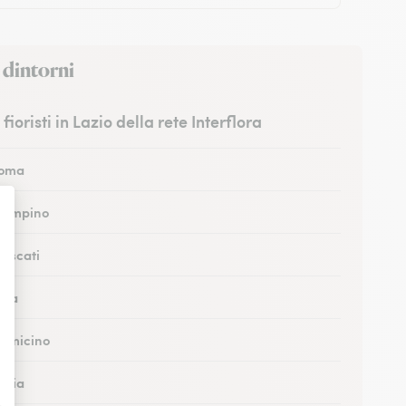
 dintorni
I fioristi in Lazio della rete Interflora
Roma
Ciampino
rascati
Sora
Fiumicino
cilia