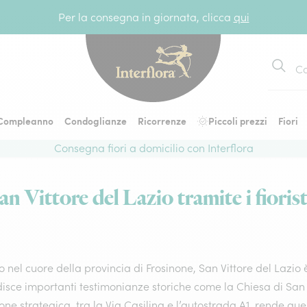
Per la consegna in giornata, clicca
qui
Cerca
Compleanno
Condoglianze
Ricorrenze
Piccoli prezzi
Fiori
Consegna fiori a domicilio con Interflora
n Vittore del Lazio tramite i fiorist
o nel cuore della provincia di Frosinone, San Vittore del Lazio
isce importanti testimonianze storiche come la Chiesa di San 
one strategica, tra la Via Casilina e l’autostrada A1, rende qu