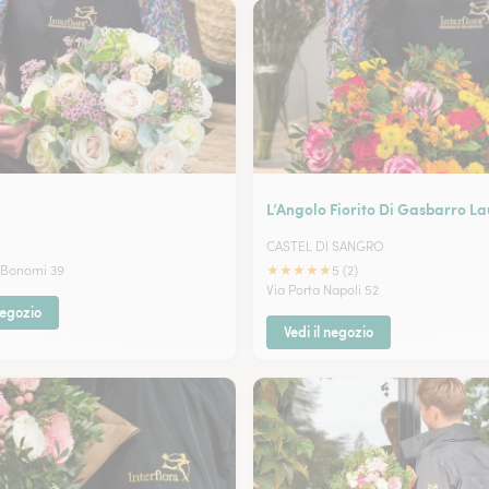
l
L’Angolo Fiorito Di Gasbarro L
CASTEL DI SANGRO
★
★
★
★
★
 Bonomi 39
5 (2)
Via Porta Napoli 52
negozio
Vedi il negozio