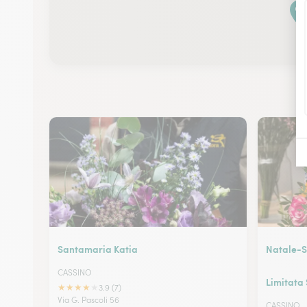
Santamaria Katia
Natale-So
CASSINO
Limitata
★
★
★
★
★
3.9 (7)
Via G. Pascoli 56
CASSINO