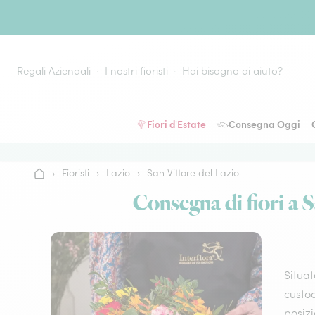
Vai al contenuto
Regali Aziendali
I nostri fioristi
Hai bisogno di aiuto?
Fiori d'Estate
Consegna Oggi
›
Fioristi
›
Lazio
›
San Vittore del Lazio
Home
Consegna di fiori a Sa
Situat
custod
posizi