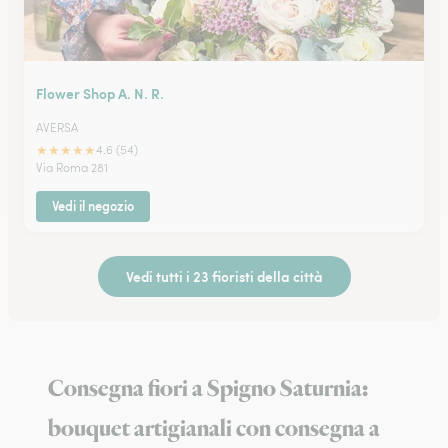
Flower Shop A. N. R.
AVERSA
★
★
★
★
★
4.6 (54)
Via Roma 281
Vedi il negozio
Vedi tutti i 23 fioristi della città
Consegna fiori a Spigno Saturnia:
bouquet artigianali con consegna a