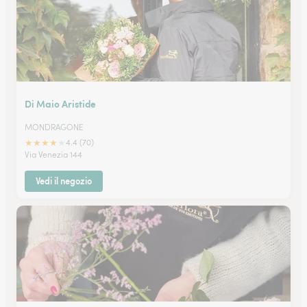
Di Maio Aristide
MONDRAGONE
★
★
★
★
★
4.4 (70)
Via Venezia 144
Vedi il negozio