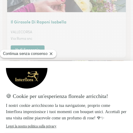
Il Girasole Di Raponi Isabella
VALLECORSA
Via Roma snc
Vedi il negozio
Macioce Giovanni
CEPRANO
★
★
★
★
★
4.5 (82)