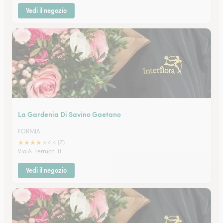
Vedi il negozio
La Gardenia Di Savino Gaetano
FORMIA
★
★
★
★
★
4.4 (7)
Via A. Ferrucci 11
Vedi il negozio