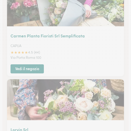
Carmen Planta Fioristi Srl Semplificata
CAPUA
★
★
★
★
★
4.5 (44)
Via Porta Roma 100
Vedi il negozio
Lorvin Srl