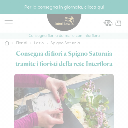
Vai al contenuto
Per la consegna in giornata, clicca
qui
Consegna fiori a domicilio con Interflora
›
Fioristi
›
Lazio
›
Spigno Saturnia
Home
Consegna di fiori a Spigno Saturnia
tramite i fioristi della rete Interflora