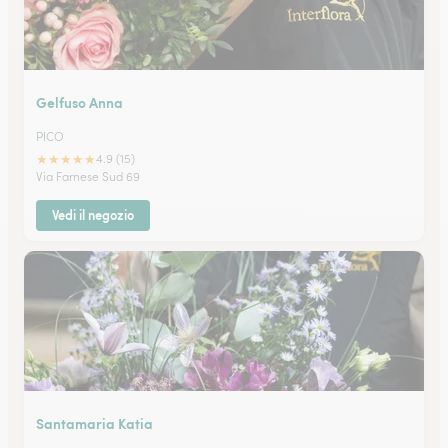
Gelfuso Anna
PICO
★
★
★
★
★
4.9 (15)
Via Farnese Sud 69
Vedi il negozio
Santamaria Katia