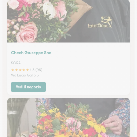
Chech Giuseppe Snc
SORA
★
★
★
★
★
4.8 (96)
Via Lucio Gallo 5
Vedi il negozio