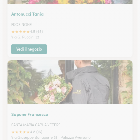
Antonucci Tania
FROSINONE
★
★
★
★
★
4.5 (45)
Via G. Puccini 32
Vedi il negozio
Sapone Francesco
SANTA MARIA CAPUA VETERE
★
★
★
★
★
4.8 (16)
Via Giuseppe Bonaparte 31 - Palazzo Aversano