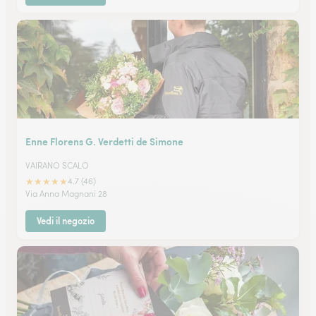
Enne Florens G. Verdetti de Simone
VAIRANO SCALO
★
★
★
★
★
4.7 (46)
Via Anna Magnani 28
Vedi il negozio