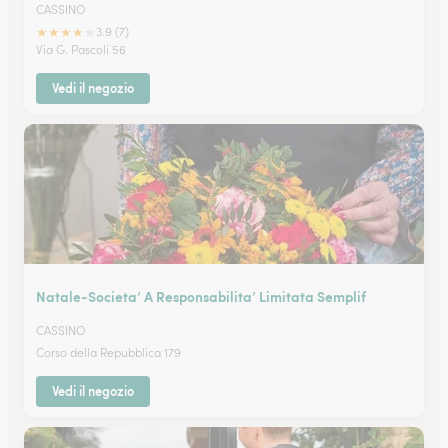
CASSINO
★
★
★
★
★
3.9 (7)
Via G. Pascoli 56
Vedi il negozio
Natale-Societa’ A Responsabilita’ Limitata Semplif
CASSINO
Corso della Repubblica 179
Vedi il negozio