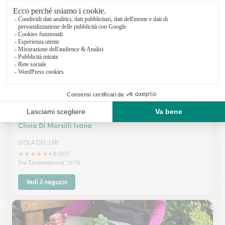
Via Vittorio Alfieri 113
Vedi il negozio
Clivia Di Morsilli Ivana
ISOLA DEL LIRI
★
★
★
★
★
4.8 (93)
Via Tavernanova, 13/15
Vedi il negozio