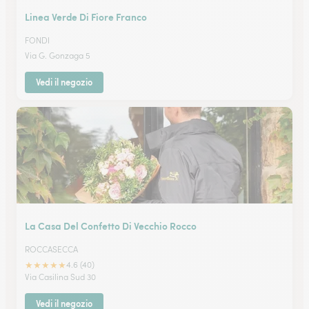
Linea Verde Di Fiore Franco
FONDI
Via G. Gonzaga 5
Vedi il negozio
La Casa Del Confetto Di Vecchio Rocco
ROCCASECCA
★
★
★
★
★
4.6 (40)
Via Casilina Sud 30
Vedi il negozio