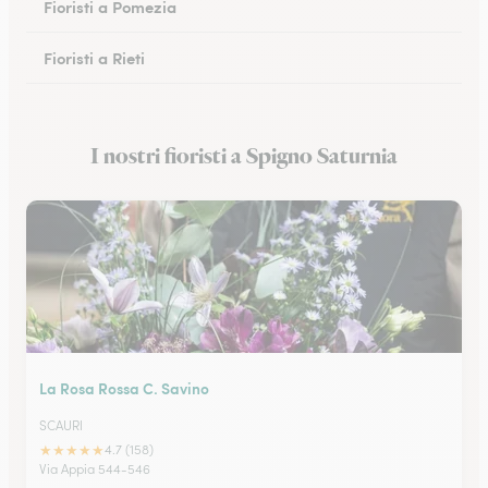
Fioristi a Pomezia
Fioristi a Rieti
Fioristi a Cassino
I nostri fioristi a Spigno Saturnia
Fioristi a Anzio
La Rosa Rossa C. Savino
SCAURI
★
★
★
★
★
4.7 (158)
Via Appia 544-546