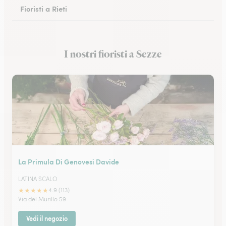
Fioristi a Rieti
Fioristi a Cassino
I nostri fioristi a Sezze
Fioristi a Anzio
La Primula Di Genovesi Davide
LATINA SCALO
★
★
★
★
★
4.9 (113)
Via del Murillo 59
Vedi il negozio