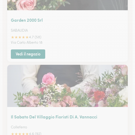
Garden 2000 Srl
SABAUDIA
★
★
★
★
★
4.7 (58)
Via Carlo Alberto 18
Vedi il negozio
Il Sabato Del Villaggio Fioristi Di A. Vannacci
Colleferro
★
★
★
★
★
4.6 (92)