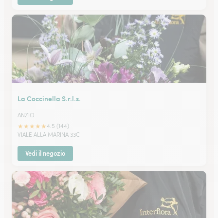
La Coccinella S.r.l.s.
ANZIO
★
★
★
★
★
4.5 (144)
VIALE ALLA MARINA 33C
Vedi il negozio