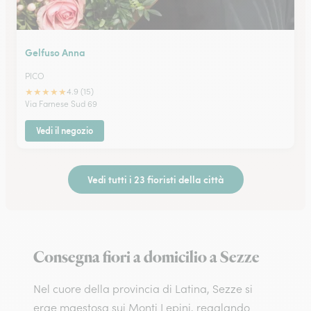
Gelfuso Anna
PICO
★
★
★
★
★
4.9 (15)
Via Farnese Sud 69
Vedi il negozio
Vedi tutti i 23 fioristi della città
Consegna fiori a domicilio a Sezze
Nel cuore della provincia di Latina, Sezze si
erge maestosa sui Monti Lepini, regalando