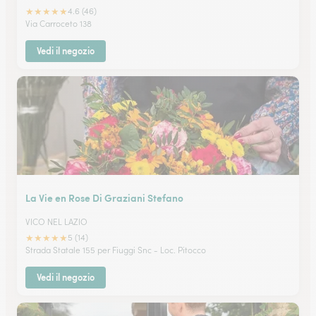
★
★
★
★
★
4.6 (46)
Via Carroceto 138
Vedi il negozio
La Vie en Rose Di Graziani Stefano
VICO NEL LAZIO
★
★
★
★
★
5 (14)
Strada Statale 155 per Fiuggi Snc - Loc. Pitocco
Vedi il negozio