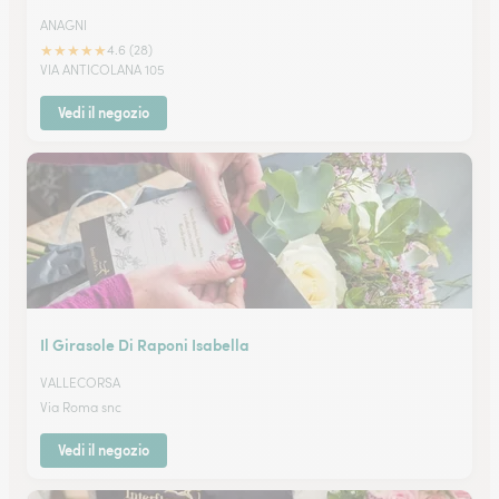
ANAGNI
★
★
★
★
★
4.6 (28)
VIA ANTICOLANA 105
Vedi il negozio
Il Girasole Di Raponi Isabella
VALLECORSA
Via Roma snc
Vedi il negozio