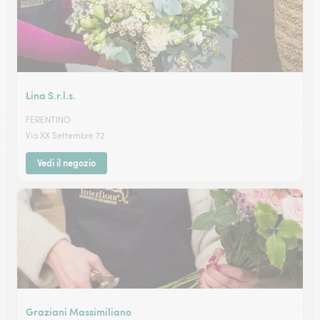
Lina S.r.l.s.
FERENTINO
Via XX Settembre 72
Vedi il negozio
Graziani Massimiliano