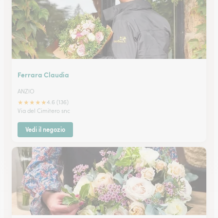
Ferrara Claudia
ANZIO
★
★
★
★
★
4.6 (136)
Via del Cimitero snc
Vedi il negozio