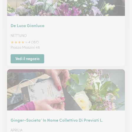
De Luca Gianluca
NETTUNO
★
★
★
★
★
4 (187)
Piazza Mazzini 48
Vedi il negozio
Ginger-Societa’ In Nome Collettivo Di Previati L.
APRILIA