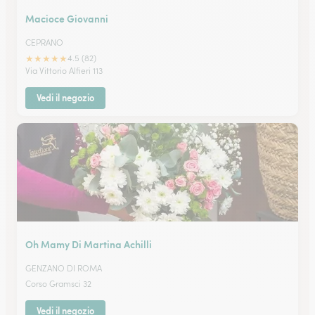
Macioce Giovanni
CEPRANO
★
★
★
★
★
4.5 (82)
Via Vittorio Alfieri 113
Vedi il negozio
Oh Mamy Di Martina Achilli
GENZANO DI ROMA
Corso Gramsci 32
Vedi il negozio