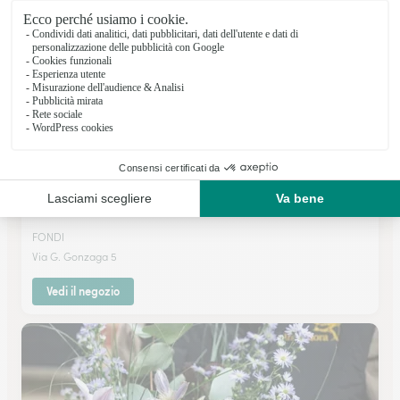
Vedi il negozio
Linea Verde Di Fiore Franco
FONDI
Via G. Gonzaga 5
Vedi il negozio