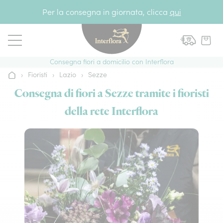
Vai al contenuto
Per la consegna in giornata, clicca
qui
Consegna fiori a domicilio con Interflora
›
Fioristi
›
Lazio
›
Sezze
Home
Consegna di fiori a Sezze tramite i fioristi
della rete Interflora