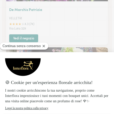
De Marchis Patrizia
VELLETRI
★
★
★
★
★
4.3 (74)
Via Lata 329
Vedi il negozio
La Flora L. Tramontano
VALMONTONE
★
★
★
★
★
4.8 (13)
Via Casilina 148/150