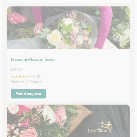
Franzini Massimiliano
LATINA
★
★
★
★
★
4.5 (81)
Viale dello Statuto 31
Vedi il negozio