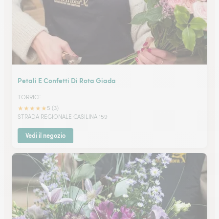
Petali E Confetti Di Rota Giada
TORRICE
★
★
★
★
★
5 (3)
STRADA REGIONALE CASILINA 159
Vedi il negozio