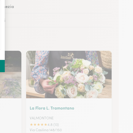
Pomezia
ieti
Cassino
Anzio
La Flora L. Tramontano
VALMONTONE
★
★
★
★
★
4.8 (13)
Via Casilina 148/150