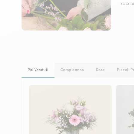
raccon
Più Venduti
Compleanno
Rose
Piccoli P