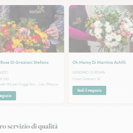
 Rose Di Graziani Stefano
Oh Mamy Di Martina Achilli
LAZIO
GENZANO DI ROMA
5 (14)
Corso Gramsci 32
ale 155 per Fiuggi Snc - Loc. Pitocco
Vedi il negozio
negozio
ro servizio di qualità