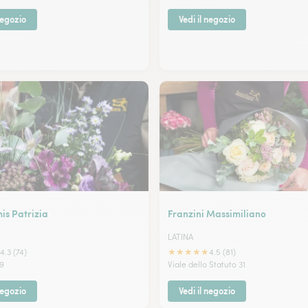
negozio
Vedi il negozio
is Patrizia
Franzini Massimiliano
LATINA
★
★
★
★
★
4.3 (74)
4.5 (81)
29
Viale dello Statuto 31
negozio
Vedi il negozio