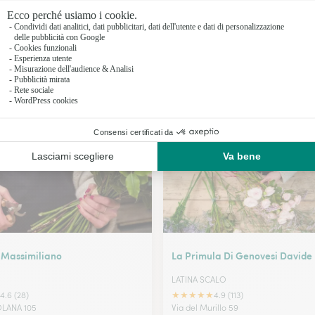
Fioristi a 
Fioristi a R
Fioristi a 
I nostri fioristi a Montelanico
Fioristi a 
 Massimiliano
La Primula Di Genovesi Davide
LATINA SCALO
★
★
★
★
★
4.6 (28)
4.9 (113)
OLANA 105
Via del Murillo 59