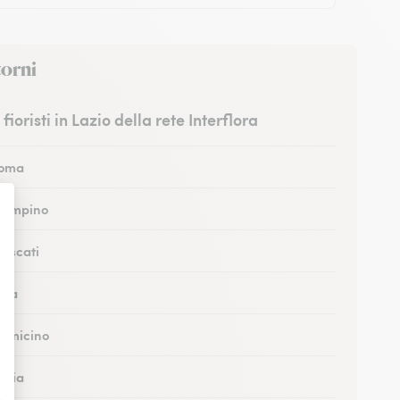
torni
I fioristi in Lazio della rete Interflora
Roma
Ciampino
rascati
Sora
Fiumicino
cilia