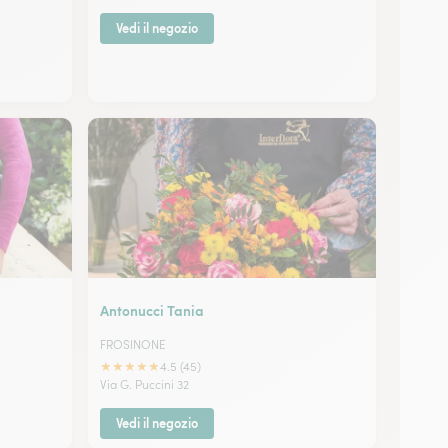
Vedi il negozio
Antonucci Tania
FROSINONE
★
★
★
★
★
4.5 (45)
Via G. Puccini 32
Vedi il negozio