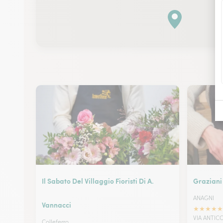
Il Sabato Del Villaggio Fioristi Di A.
Graziani
ANAGNI
Vannacci
★
★
★
★
★
VIA ANTIC
Colleferro