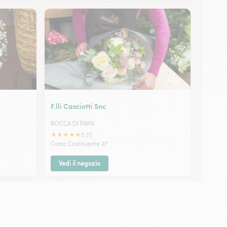
F.lli Casciotti Snc
ROCCA DI PAPA
★
★
★
★
★
5 (1)
Corso Costituente 27
Vedi il negozio