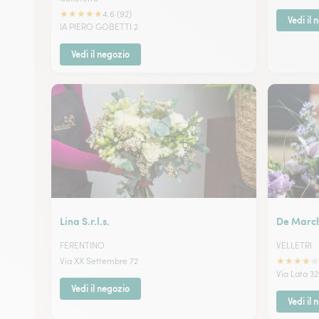
★
★
★
★
★
4.6 (92)
Vedi il 
IA PIERO GOBETTI 2
Vedi il negozio
Lina S.r.l.s.
De March
FERENTINO
VELLETRI
★
★
★
★
★
Via XX Settembre 72
Via Lata 3
Vedi il negozio
Vedi il 