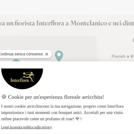
a un fiorista Interflora a Montelanico e nei din
Fioristi a 
Fioristi a 
Fioristi a F
Fioristi a 
Fioristi a 
Fioristi a A