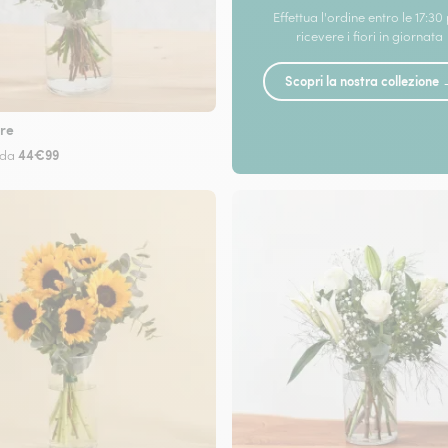
Effettua l'ordine entro le 17:30
ricevere i fiori in giornata
Scopri la nostra collezione
re
44€99
 da