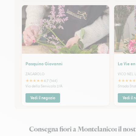
Pasquino Giovanni
La Vie en
ZAGAROLO
VICO NEL 
★
★
★
★
★
★
★
★
★
★
4.7 (144)
Via della Servicola 2/A
Strada Stat
Vedi il negozio
Vedi il 
Consegna fiori a Montelanico: il nost