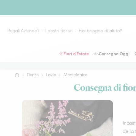
Vai al contenuto
Regali Aziendali
I nostri fioristi
Hai bisogno di aiuto?
Fiori d'Estate
Consegna Oggi
›
Fioristi
›
Lazio
›
Montelanico
Home
Consegna di fiori
Incast
della 