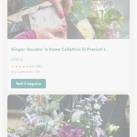
Ginger-Societa’ In Nome Collettivo Di Previati L.
APRILIA
★
★
★
★
★
4.6 (46)
Via Carroceto 138
Vedi il negozio