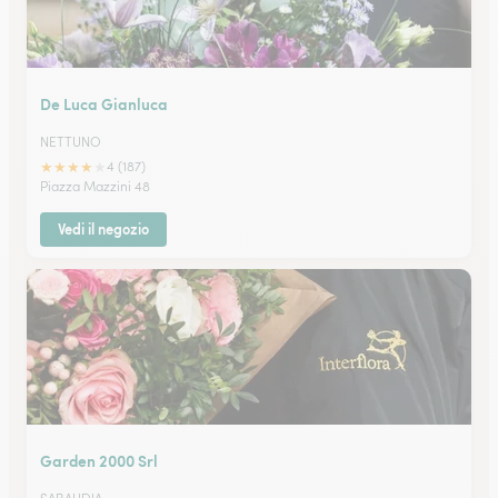
De Luca Gianluca
NETTUNO
★
★
★
★
★
4 (187)
Piazza Mazzini 48
Vedi il negozio
Garden 2000 Srl