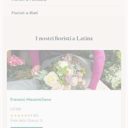
Fioristi a Rieti
Fioristi a Cassino
I nostri fioristi a Latina
Fioristi a Anzio
Franzini Massimiliano
LATINA
★
★
★
★
★
4.5 (81)
Viale dello Statuto 31