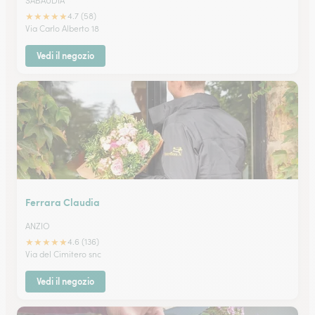
SABAUDIA
★
★
★
★
★
4.7 (58)
Via Carlo Alberto 18
Vedi il negozio
Ferrara Claudia
ANZIO
★
★
★
★
★
4.6 (136)
Via del Cimitero snc
Vedi il negozio