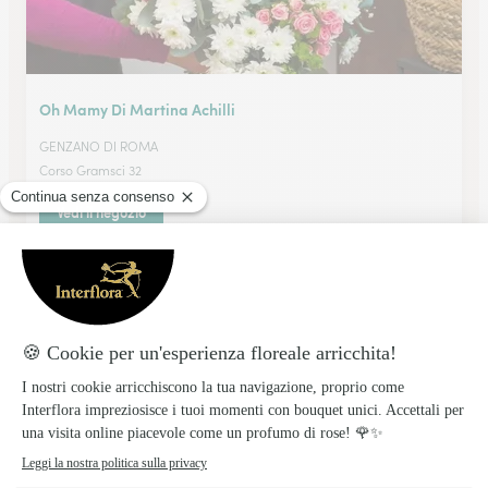
Oh Mamy Di Martina Achilli
GENZANO DI ROMA
Corso Gramsci 32
Vedi il negozio
La Flora L. Tramontano
VALMONTONE