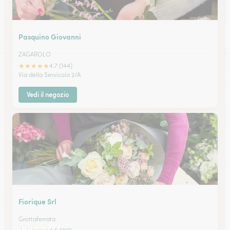
Pasquino Giovanni
ZAGAROLO
★
★
★
★
★
4.7 (144)
Via della Servicola 2/A
Vedi il negozio
Fiorique Srl
Grottaferrata