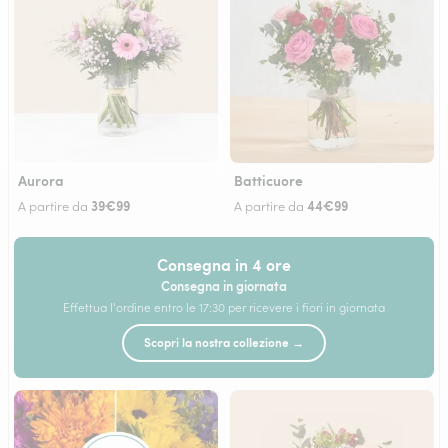
Aurora
Batticuore
39€99
44€99
A partire da
A partire da
Consegna in 4 ore
Consegna in giornata
Effettua l'ordine entro le 17:30 per ricevere i fiori in giornata
Scopri la nostra collezione →