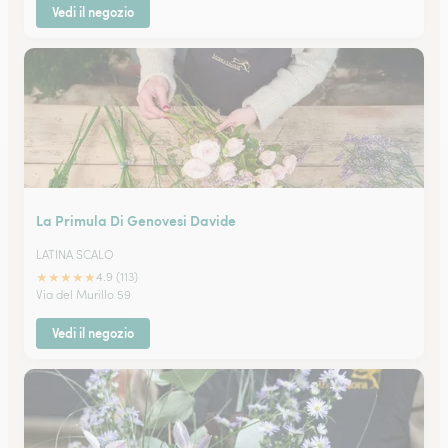
Vedi il negozio
La Primula Di Genovesi Davide
LATINA SCALO
★
★
★
★
★
4.9 (113)
Via del Murillo 59
Vedi il negozio