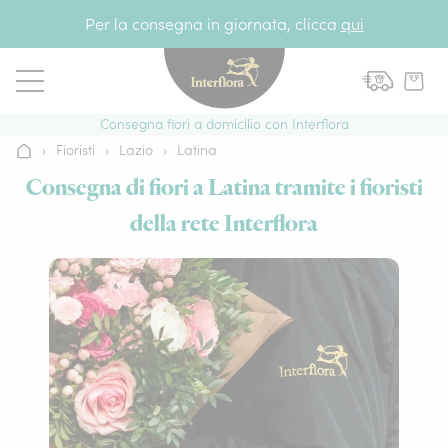
Vai al contenuto
Per la consegna in giornata, clicca
qui
Consegna fiori a domicilio con Interflora
›
Fioristi
›
Lazio
›
Latina
Home
Consegna di fiori a Latina tramite i fioristi
della rete Interflora