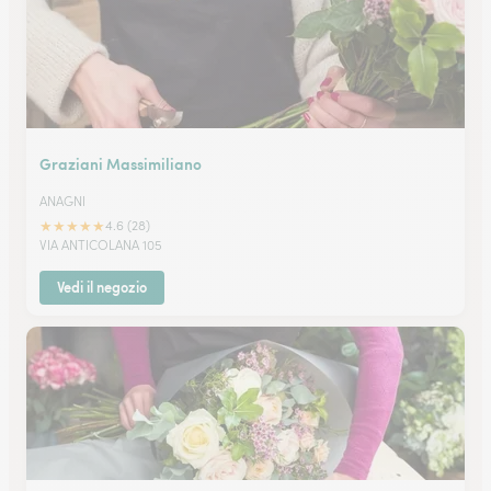
Graziani Massimiliano
ANAGNI
★
★
★
★
★
4.6 (28)
VIA ANTICOLANA 105
Vedi il negozio