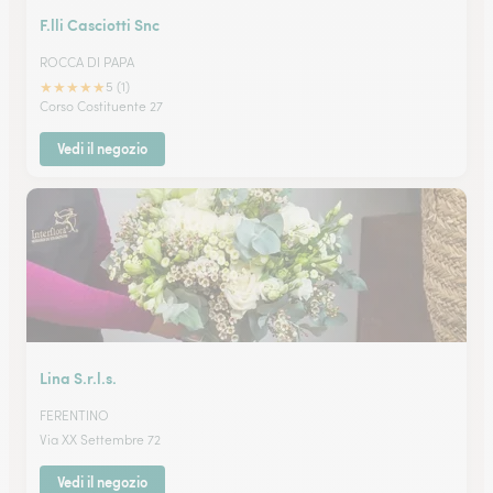
F.lli Casciotti Snc
ROCCA DI PAPA
★
★
★
★
★
5 (1)
Corso Costituente 27
Vedi il negozio
Lina S.r.l.s.
FERENTINO
Via XX Settembre 72
Vedi il negozio