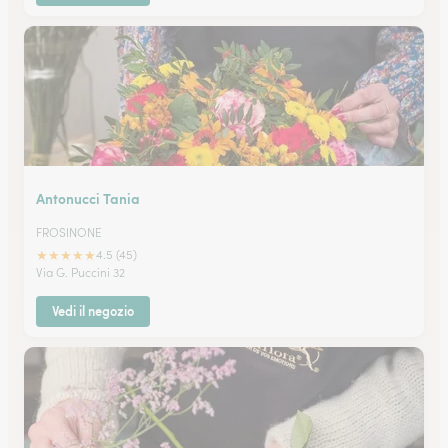
Antonucci Tania
FROSINONE
★
★
★
★
★
4.5 (45)
Via G. Puccini 32
Vedi il negozio