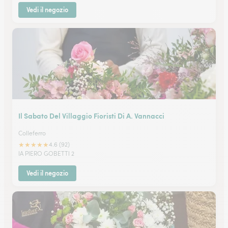
Vedi il negozio
Il Sabato Del Villaggio Fioristi Di A. Vannacci
Colleferro
★
★
★
★
★
4.6 (92)
IA PIERO GOBETTI 2
Vedi il negozio