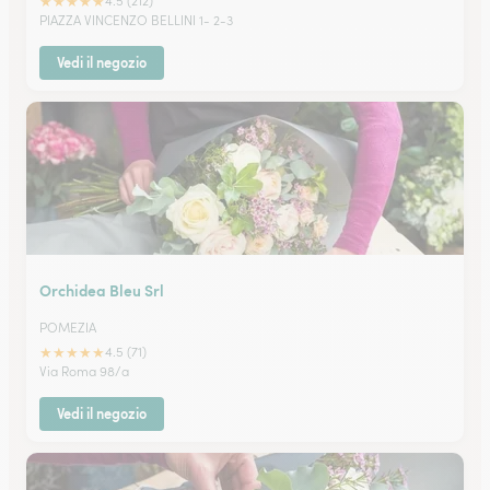
★
★
★
★
★
4.5 (212)
PIAZZA VINCENZO BELLINI 1- 2-3
Vedi il negozio
Orchidea Bleu Srl
POMEZIA
★
★
★
★
★
4.5 (71)
Via Roma 98/a
Vedi il negozio