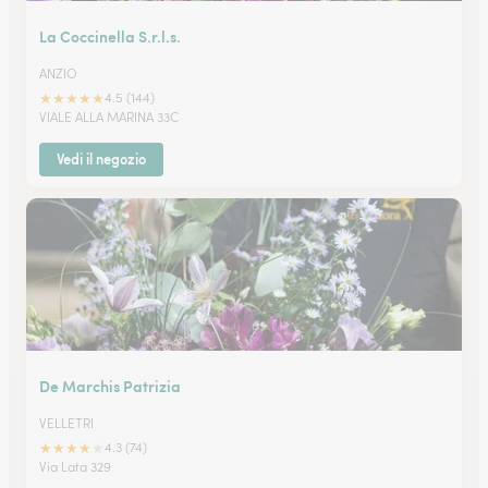
La Coccinella S.r.l.s.
ANZIO
★
★
★
★
★
4.5 (144)
VIALE ALLA MARINA 33C
Vedi il negozio
De Marchis Patrizia
VELLETRI
★
★
★
★
★
4.3 (74)
Via Lata 329