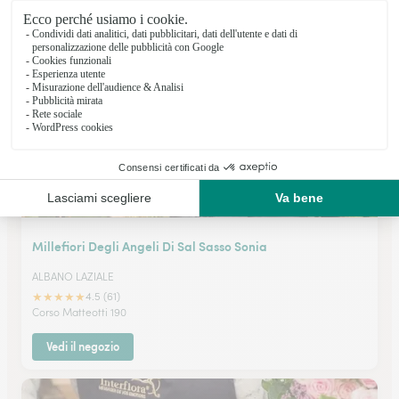
★
★
★
★
★
4.8 (13)
Via Casilina 148/150
Vedi il negozio
Millefiori Degli Angeli Di Sal Sasso Sonia
ALBANO LAZIALE
★
★
★
★
★
4.5 (61)
Corso Matteotti 190
Vedi il negozio