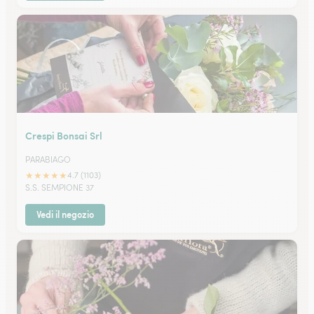
Crespi Bonsai Srl
PARABIAGO
★
★
★
★
★
4.7 (1103)
S.S. SEMPIONE 37
Vedi il negozio