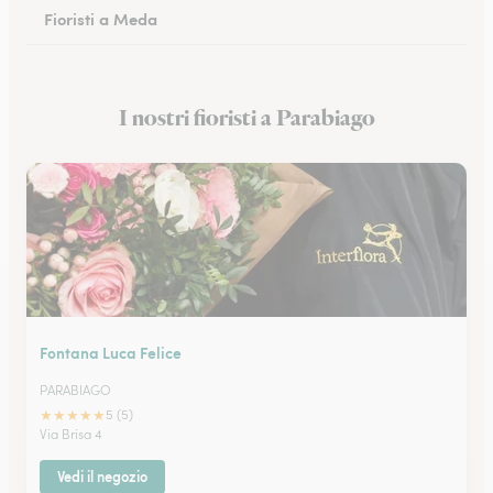
Fioristi a Meda
Fioristi a San Donato Milanese
I nostri fioristi a Parabiago
Fioristi a Monza
Fontana Luca Felice
PARABIAGO
★
★
★
★
★
5 (5)
Via Brisa 4
Vedi il negozio