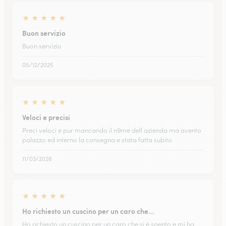
★
★
★
★
★
Buon servizio
Buon servizio
05/12/2025
★
★
★
★
★
Veloci e precisi
Preci veloci e pur mancando il n9me dell azienda ma avento
palazzo ed interno la consegna e stata fatta subito
11/03/2026
★
★
★
★
★
Ho richiesto un cuscino per un caro che…
Ho richiesto un cuscino per un caro che si è spento e mi ha