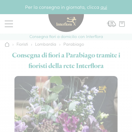
Vai al contenuto
Per la consegna in giornata, clicca
qui
Consegna fiori a domicilio con Interflora
›
Fioristi
›
Lombardia
›
Parabiago
Home
Consegna di fiori a Parabiago tramite i
fioristi della rete Interflora