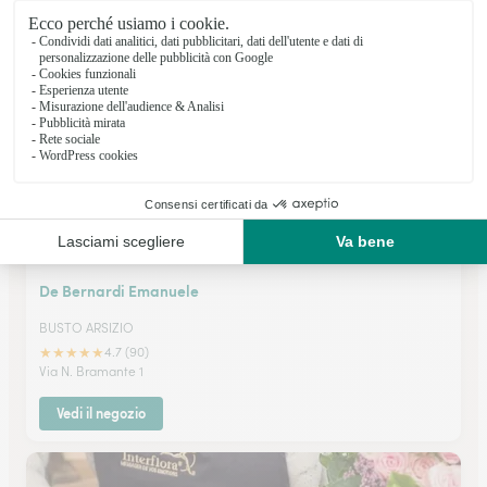
★
★
★
★
★
4.9 (157)
VIA MILANO 4
Vedi il negozio
De Bernardi Emanuele
BUSTO ARSIZIO
★
★
★
★
★
4.7 (90)
Via N. Bramante 1
Vedi il negozio