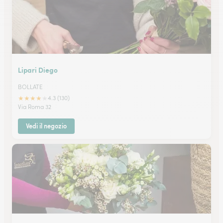
Lipari Diego
BOLLATE
★
★
★
★
★
4.3 (130)
Via Roma 32
Vedi il negozio