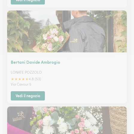
Bertani Davide Ambrogio
LONATE POZZOLO
★
★
★
★
★
4.8 (53)
Via Cavour 5
Vedi il negozio