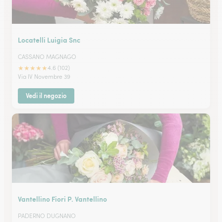
Locatelli Luigia Snc
CASSANO MAGNAGO
★
★
★
★
★
4.6 (102)
Via IV Novembre 39
Vedi il negozio
Vantellino Fiori P. Vantellino
PADERNO DUGNANO