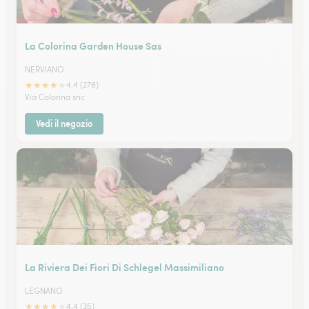
La Colorina Garden House Sas
NERVIANO
★
★
★
★
★
4.4 (276)
Via Colorina snc
Vedi il negozio
La Riviera Dei Fiori Di Schlegel Massimiliano
LEGNANO
★
★
★
★
★
4.4 (35)