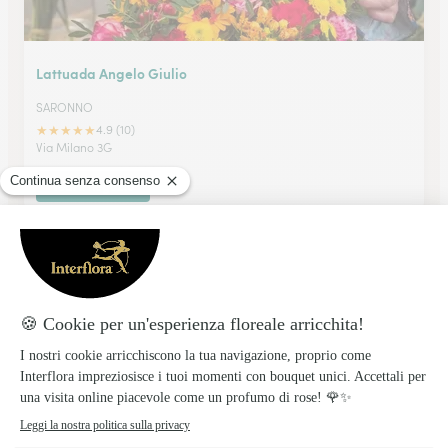
Lattuada Angelo Giulio
SARONNO
★
★
★
★
★
4.9 (10)
Via Milano 3G
Vedi il negozio
Di Santo Davide Marco
MAGENTA