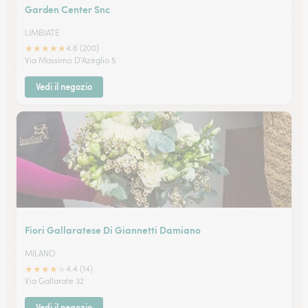
Garden Center Snc
LIMBIATE
★
★
★
★
★
4.6 (200)
Via Massimo D'Azeglio 5
Vedi il negozio
Fiori Gallaratese Di Giannetti Damiano
MILANO
★
★
★
★
★
4.4 (14)
Via Gallarate 32
Vedi il negozio