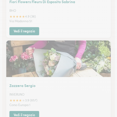
Fiori Flowers Fleurs Di Esposito Sabrina
RHO
★
★
★
★
★
4.9 (36)
Via Madonna 51
Vedi il negozio
Zazzera Sergio
INVERUNO
★
★
★
★
★
3.9 (657)
Corso Europa 1
Vedi il negozio