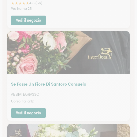
★
★
★
★
★
4.6 (56)
Via Roma 25
Vedi il negozio
Se Fosse Un Fiore Di Santoro Consuelo
ABBIATEGRASSO
Corso Italia 12
Vedi il negozio