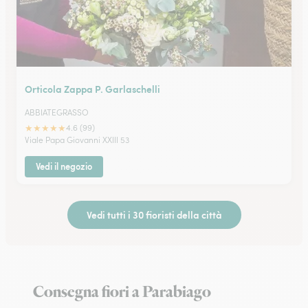
Orticola Zappa P. Garlaschelli
ABBIATEGRASSO
★
★
★
★
★
4.6 (99)
Viale Papa Giovanni XXIII 53
Vedi il negozio
Vedi tutti i 30 fioristi della città
Consegna fiori a Parabiago