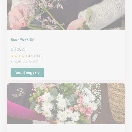
Eco-Park Srl
ORIGGIO
★
★
★
★
★
4.5 (306)
Via per Lainate 31
Vedi il negozio