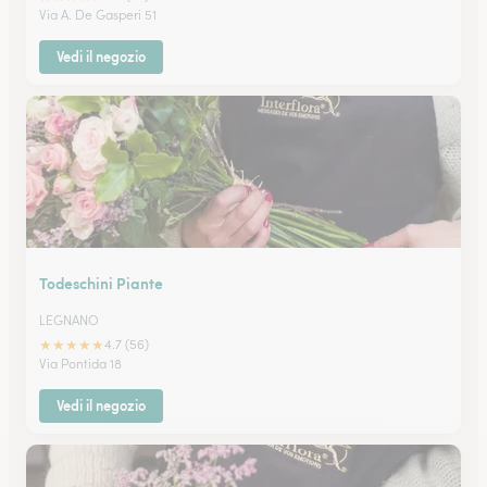
Via A. De Gasperi 51
Vedi il negozio
Todeschini Piante
LEGNANO
★
★
★
★
★
4.7 (56)
Via Pontida 18
Vedi il negozio