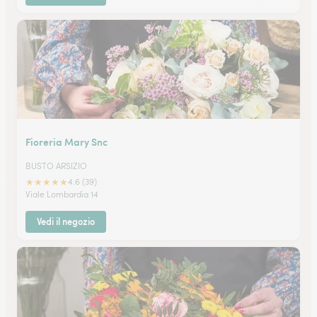
Fioreria Mary Snc
BUSTO ARSIZIO
★
★
★
★
★
4.6 (39)
Viale Lombardia 14
Vedi il negozio