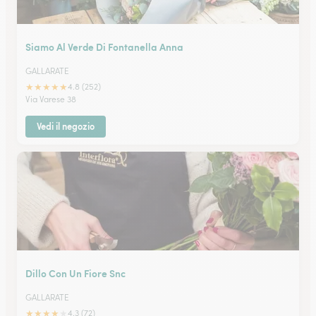
Siamo Al Verde Di Fontanella Anna
GALLARATE
★
★
★
★
★
4.8 (252)
Via Varese 38
Vedi il negozio
Dillo Con Un Fiore Snc
GALLARATE
★
★
★
★
★
4.3 (72)