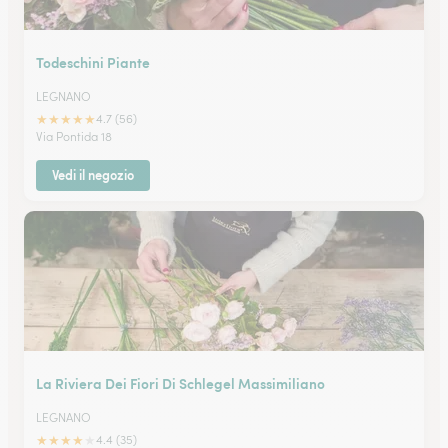
Todeschini Piante
LEGNANO
★
★
★
★
★
4.7 (56)
Via Pontida 18
Vedi il negozio
La Riviera Dei Fiori Di Schlegel Massimiliano
LEGNANO
★
★
★
★
★
4.4 (35)