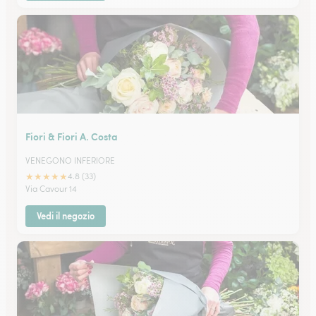
Fiori & Fiori A. Costa
VENEGONO INFERIORE
★
★
★
★
★
4.8 (33)
Via Cavour 14
Vedi il negozio