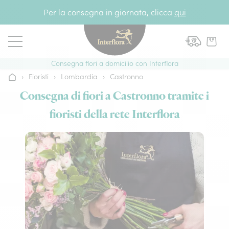
Vai al contenuto
Per la consegna in giornata, clicca
qui
Consegna fiori a domicilio con Interflora
›
Fioristi
›
Lombardia
›
Castronno
Home
Consegna di fiori a Castronno tramite i
fioristi della rete Interflora