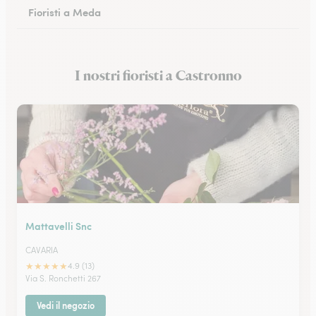
Fioristi a Meda
Fioristi a San Donato Milanese
I nostri fioristi a Castronno
Fioristi a Monza
Mattavelli Snc
CAVARIA
★
★
★
★
★
4.9 (13)
Via S. Ronchetti 267
Vedi il negozio