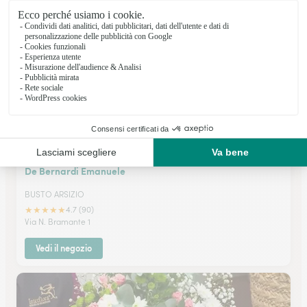
Via XXV Aprile 36
Vedi il negozio
De Bernardi Emanuele
BUSTO ARSIZIO
★
★
★
★
★
4.7 (90)
Via N. Bramante 1
Vedi il negozio