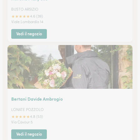
BUSTO ARSIZIO
★
★
★
★
★
4.6 (39)
Viale Lombardia 14
Vedi il negozio
Bertani Davide Ambrogio
LONATE POZZOLO
★
★
★
★
★
4.8 (53)
Via Cavour 5
Vedi il negozio