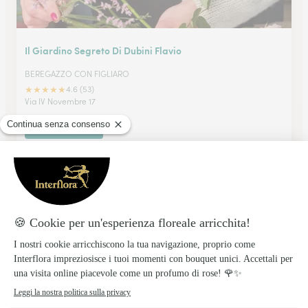
Il Giardino Segreto Di Dubini Flavio
BEREGAZZO CON FIGLIARO
★
★
★
★
★
4.6 (53)
Via IV Novembre 17
Vedi il negozio
Riale Floricoltura Di Nova Sonia
CASTELLETTO TICINO