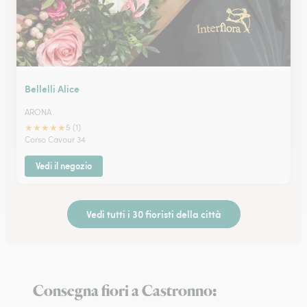
Bellelli Alice
ARONA
★
★
★
★
★
5 (1)
Corso Cavour 34
Vedi il negozio
Vedi tutti i 30 fioristi della città
Consegna fiori a Castronno: