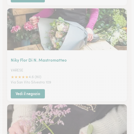
Niky Flor Di N. Mastromatteo
VARESE
★
★
★
★
★
4.6 (80)
Via San Vito Silvestro 109
Vedi il negozio