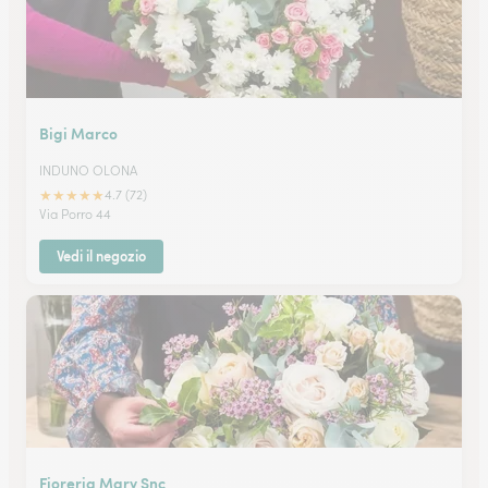
Bigi Marco
INDUNO OLONA
★
★
★
★
★
4.7 (72)
Via Porro 44
Vedi il negozio
Fioreria Mary Snc