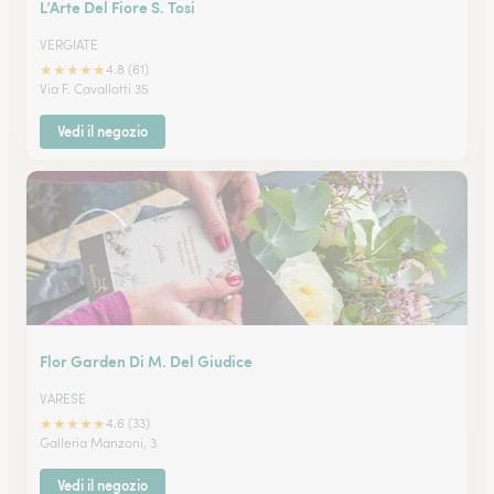
L’Arte Del Fiore S. Tosi
VERGIATE
★
★
★
★
★
4.8 (61)
Via F. Cavallotti 35
Vedi il negozio
Flor Garden Di M. Del Giudice
VARESE
★
★
★
★
★
4.6 (33)
Galleria Manzoni, 3
Vedi il negozio