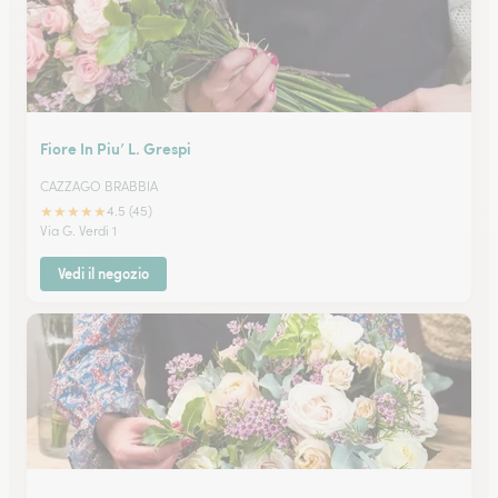
Fiore In Piu’ L. Grespi
CAZZAGO BRABBIA
★
★
★
★
★
4.5 (45)
Via G. Verdi 1
Vedi il negozio