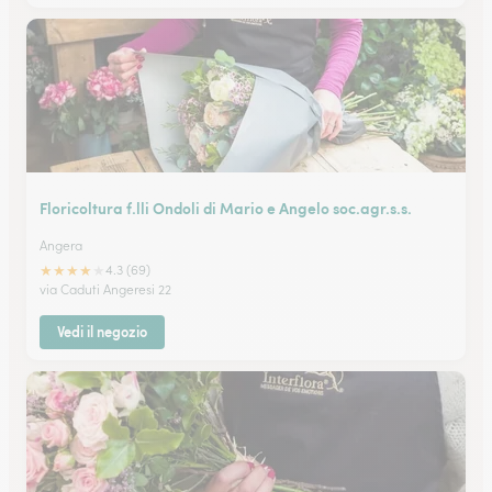
Floricoltura f.lli Ondoli di Mario e Angelo soc.agr.s.s.
Angera
★
★
★
★
★
4.3 (69)
via Caduti Angeresi 22
Vedi il negozio