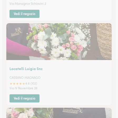
Via Monsignor Schiavini 2
Vedi il negozio
Locatelli Luigia Snc
CASSANO MAGNAGO
★
★
★
★
★
4.6 (102)
Via IV Novembre 39
Vedi il negozio