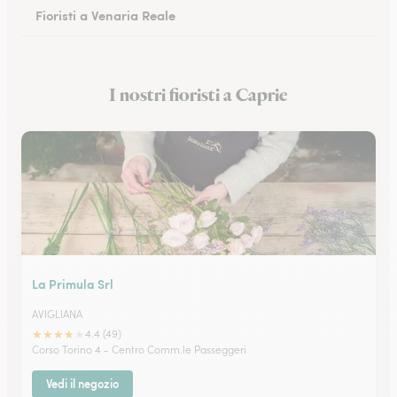
Fioristi a Venaria Reale
Fioristi a Cuneo
I nostri fioristi a Caprie
Fioristi a Alessandria
La Primula Srl
AVIGLIANA
★
★
★
★
★
4.4 (49)
Corso Torino 4 - Centro Comm.le Passeggeri
Vedi il negozio