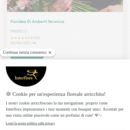
Fioridea Di Amberti Veronica
PINEROLO
★
★
★
★
★
4.8 (59)
VIA SALUZZO 46
Vedi il negozio
Myosotis M. Raschilla’
TORINO