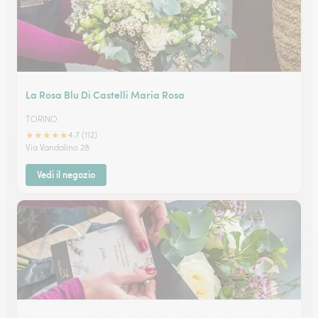
La Rosa Blu Di Castelli Maria Rosa
TORINO
★
★
★
★
★
4.7 (112)
Via Vandalino 28
Vedi il negozio