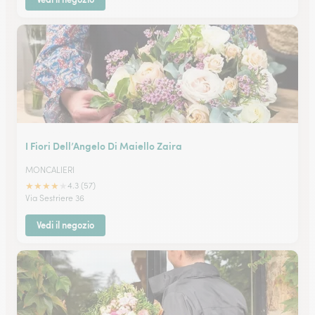
I Fiori Dell’Angelo Di Maiello Zaira
MONCALIERI
★
★
★
★
★
4.3 (57)
Via Sestriere 36
Vedi il negozio