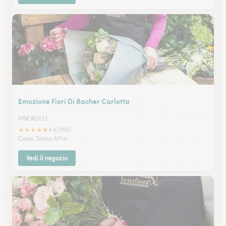
Emozione Fiori Di Bacher Carlotta
PINEROLO
★
★
★
★
★
4.6 (110)
Corso Torino 57/a
Vedi il negozio