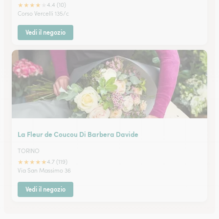
★
★
★
★
★
4.4 (10)
Corso Vercelli 135/c
Vedi il negozio
La Fleur de Coucou Di Barbera Davide
TORINO
★
★
★
★
★
4.7 (119)
Via San Massimo 36
Vedi il negozio