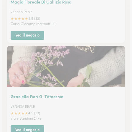
Magia Floreale Di Gallizio Rosa
Venaria Reale
★
★
★
★
★
4.5 (33)
Corso Giacomo Matteotti 10
Vedi il negozio
Graziella Fiori G. Tittocchia
VENARIA REALE
★
★
★
★
★
4.5 (33)
Viale Buridani 24/e
Vedi il negozio