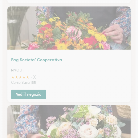
Fag Societa’ Cooperativa
RIVOLI
★
★
★
★
★
5 (1)
Corso Susa 165
Vedi il negozio