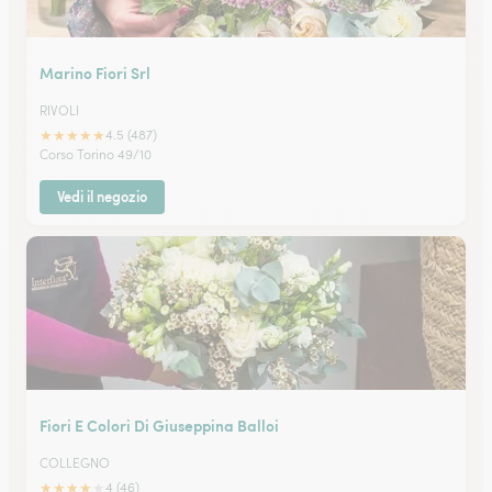
Marino Fiori Srl
RIVOLI
★
★
★
★
★
4.5 (487)
Corso Torino 49/10
Vedi il negozio
Fiori E Colori Di Giuseppina Balloi
COLLEGNO
★
★
★
★
★
4 (46)