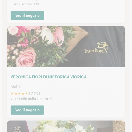
Corso Francia 306
Vedi il negozio
VERONICA FIORI DI NiSTORICA VIORICA
MATHI
★
★
★
★
★
4.7 (109)
Via Martiri della Libertà 41
Vedi il negozio