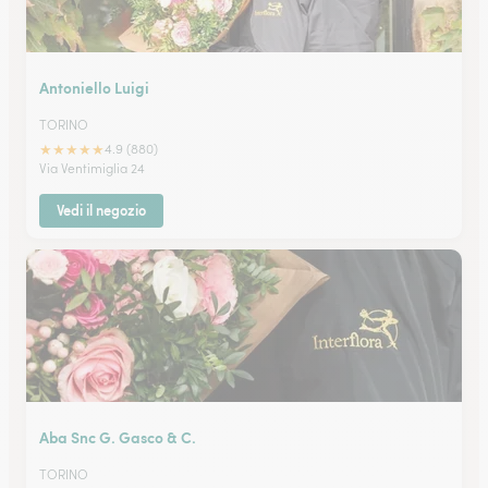
Antoniello Luigi
TORINO
★
★
★
★
★
4.9 (880)
Via Ventimiglia 24
Vedi il negozio
Aba Snc G. Gasco & C.
TORINO