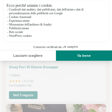
★
★
★
★
★
4.9 (46)
Corso Orbassano 163 B
Vedi il negozio
Giusy Fiori Di Danna Giuseppa
TORINO
★
★
★
★
★
4.2 (13)
Via Filadelfia 136
Vedi il negozio