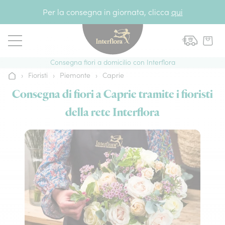
Vai al contenuto
Per la consegna in giornata, clicca
qui
Consegna fiori a domicilio con Interflora
›
Fioristi
›
Piemonte
›
Caprie
Home
Consegna di fiori a Caprie tramite i fioristi
della rete Interflora