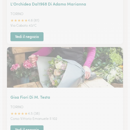
L’Orchidea Dal1968 Di Adamo Marianna
TORINO
★
★
★
★
★
4.6 (61)
Via Caboto 43/C
Vedi il negozio
Gisa Fiori Di M. Testa
TORINO
★
★
★
★
★
4.5 (38)
Corso Vittorio Emanuele II 102
Vedi il negozio