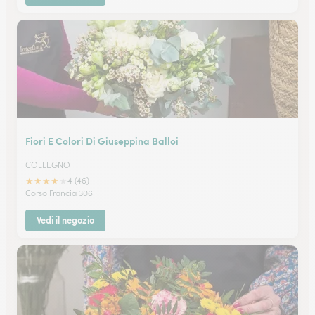
Fiori E Colori Di Giuseppina Balloi
COLLEGNO
★
★
★
★
★
4 (46)
Corso Francia 306
Vedi il negozio