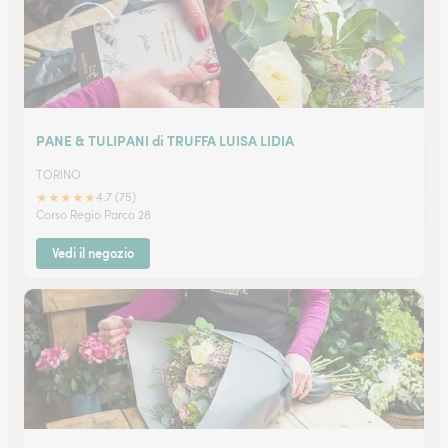
PANE & TULIPANI di TRUFFA LUISA LIDIA
TORINO
★
★
★
★
★
4.7 (75)
Corso Regio Parco 28
Vedi il negozio