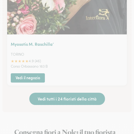
Myosotis M. Raschilla’
TORINO
★
★
★
★
★
4.9 (46)
Corso Orbassano 163 B
Vedi il negozio
Vedi tutti i 24 fioristi della città
Consegna fiori a Nole: il tuo fiorista