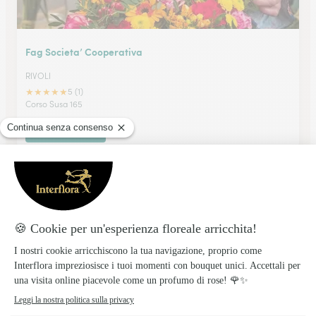
Fag Societa’ Cooperativa
RIVOLI
★
★
★
★
★
5 (1)
Corso Susa 165
Vedi il negozio
La Rosa Blu Di Castelli Maria Rosa
TORINO