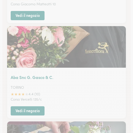
Corso Giacomo Matteotti 10
Vedi il negozio
Aba Snc G. Gasco & C.
TORINO
★
★
★
★
★
4.4 (10)
Corso Vercelli 135/c
Vedi il negozio