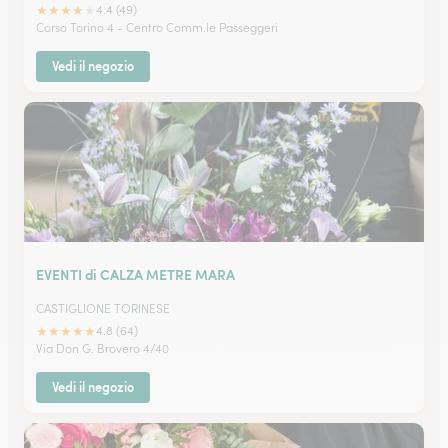
★
★
★
★
★
4.4 (49)
Corso Torino 4 - Centro Comm.le Passeggeri
Vedi il negozio
EVENTI di CALZA METRE MARA
CASTIGLIONE TORINESE
★
★
★
★
★
4.8 (64)
Via Don G. Brovero 4/40
Vedi il negozio