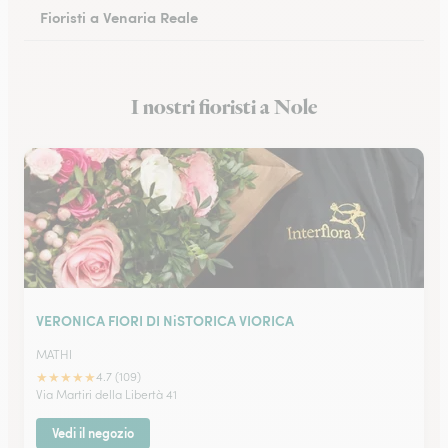
Fioristi a Venaria Reale
Fioristi a Cuneo
I nostri fioristi a Nole
Fioristi a Alessandria
VERONICA FIORI DI NiSTORICA VIORICA
MATHI
★
★
★
★
★
4.7 (109)
Via Martiri della Libertà 41
Vedi il negozio