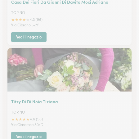
Casa Dei Fiori Da Gianni Di Davito Moci Adriano
TORINO
★
★
★
★
★
4.3 (96)
Via Cibrario 57/f
Vedi il negozio
Titzy Di Di Noia Tiziana
TORINO
★
★
★
★
★
4.6 (56)
Via Cimarosa 80/D
Vedi il negozio