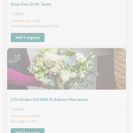
Gisa Fiori Di M. Testa
TORINO
★
★
★
★
★
4.5 (38)
Corso Vittorio Emanuele II 102
Vedi il negozio
L’Orchidea Dal1968 Di Adamo Marianna
TORINO
★
★
★
★
★
4.6 (61)
Via Caboto 43/C
Vedi il negozio