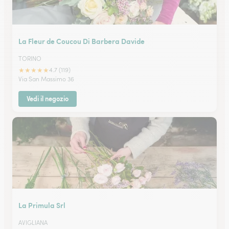
La Fleur de Coucou Di Barbera Davide
TORINO
★
★
★
★
★
4.7 (119)
Via San Massimo 36
Vedi il negozio
La Primula Srl
AVIGLIANA