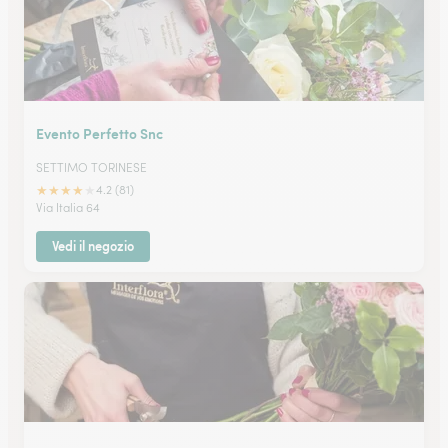
Evento Perfetto Snc
SETTIMO TORINESE
★
★
★
★
★
4.2 (81)
Via Italia 64
Vedi il negozio