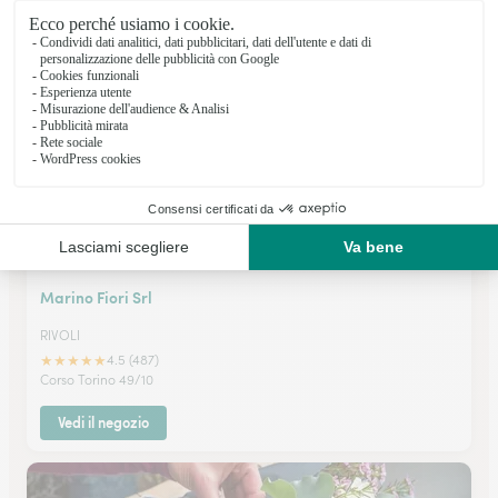
★
★
★
★
★
4.7 (112)
Via Vandalino 28
Vedi il negozio
Marino Fiori Srl
RIVOLI
★
★
★
★
★
4.5 (487)
Corso Torino 49/10
Vedi il negozio