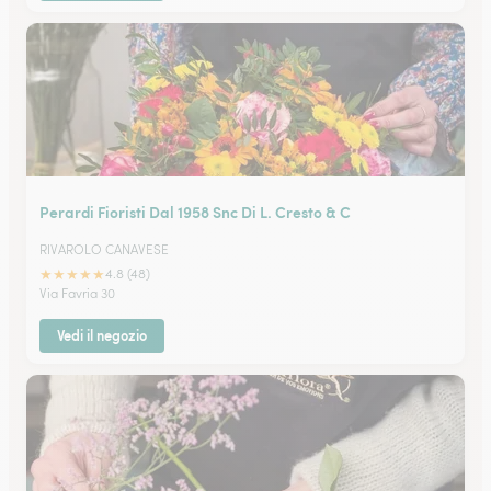
Perardi Fioristi Dal 1958 Snc Di L. Cresto & C
RIVAROLO CANAVESE
★
★
★
★
★
4.8 (48)
Via Favria 30
Vedi il negozio