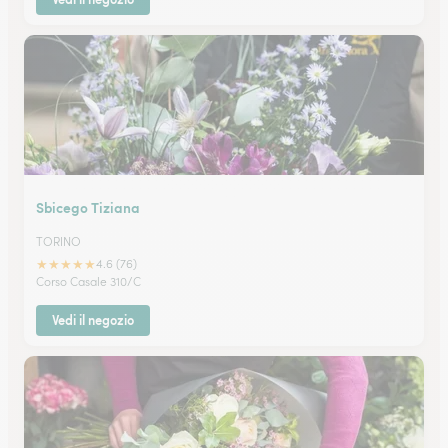
Sbicego Tiziana
TORINO
★
★
★
★
★
4.6 (76)
Corso Casale 310/C
Vedi il negozio