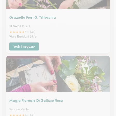
Graziella Fiori G. Tittocchia
VENARIA REALE
★
★
★
★
★
4.5 (33)
Viale Buridani 24/e
Vedi il negozio
Magia Floreale Di Gallizio Rosa
Venaria Reale
★
★
★
★
★
4.5 (33)