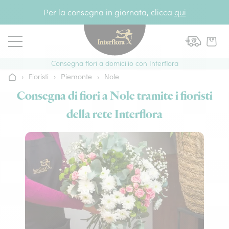
Vai al contenuto
Per la consegna in giornata, clicca
qui
Consegna fiori a domicilio con Interflora
›
Fioristi
›
Piemonte
›
Nole
Home
Consegna di fiori a Nole tramite i fioristi
della rete Interflora