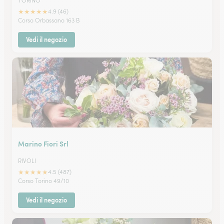
TORINO
★
★
★
★
★
4.9 (46)
Corso Orbassano 163 B
Vedi il negozio
Marino Fiori Srl
RIVOLI
★
★
★
★
★
4.5 (487)
Corso Torino 49/10
Vedi il negozio