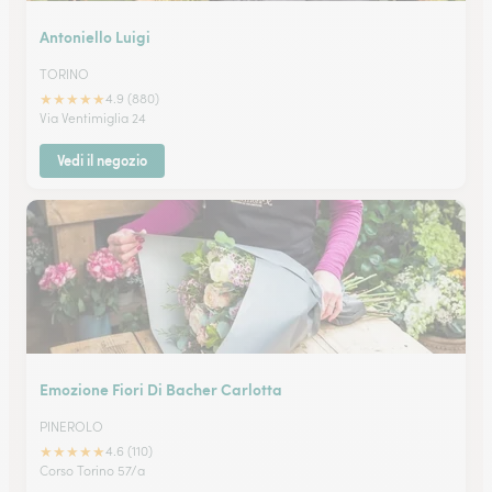
Antoniello Luigi
TORINO
★
★
★
★
★
4.9 (880)
Via Ventimiglia 24
Vedi il negozio
Emozione Fiori Di Bacher Carlotta
PINEROLO
★
★
★
★
★
4.6 (110)
Corso Torino 57/a