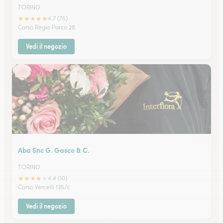
TORINO
★
★
★
★
★
4.7 (75)
Corso Regio Parco 28
Vedi il negozio
Aba Snc G. Gasco & C.
TORINO
★
★
★
★
★
4.4 (10)
Corso Vercelli 135/c
Vedi il negozio