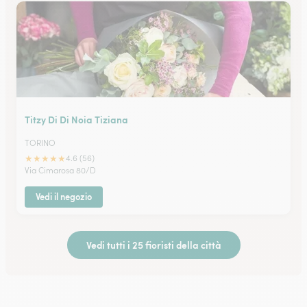
Titzy Di Di Noia Tiziana
TORINO
★
★
★
★
★
4.6 (56)
Via Cimarosa 80/D
Vedi il negozio
Vedi tutti i 25 fioristi della città