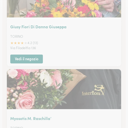
Giusy Fiori Di Danna Giuseppa
TORINO
★
★
★
★
★
4.2 (13)
Via Filadelfia 136
Vedi il negozio
Myosotis M. Raschilla’