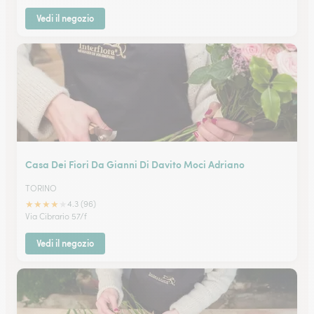
Vedi il negozio
Casa Dei Fiori Da Gianni Di Davito Moci Adriano
TORINO
★
★
★
★
★
4.3 (96)
Via Cibrario 57/f
Vedi il negozio