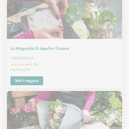
La Magnolia Di Ippolito Tiziana
CARMAGNOLA
★
★
★
★
★
4.5 (8)
Via Torino 81
Vedi il negozio