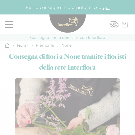
Vai al contenuto
Per la consegna in giornata, clicca
qui
Consegna fiori a domicilio con Interflora
›
Fioristi
›
Piemonte
›
None
Home
Consegna di fiori a None tramite i fioristi
della rete Interflora