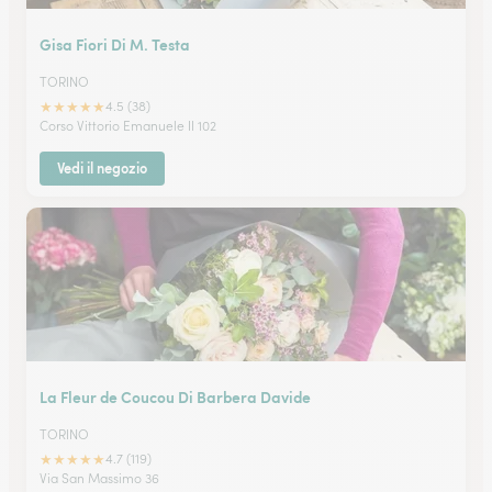
Gisa Fiori Di M. Testa
TORINO
★
★
★
★
★
4.5 (38)
Corso Vittorio Emanuele II 102
Vedi il negozio
La Fleur de Coucou Di Barbera Davide
TORINO
★
★
★
★
★
4.7 (119)
Via San Massimo 36