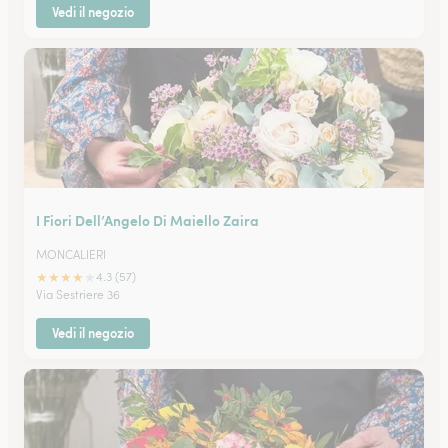
Vedi il negozio
I Fiori Dell’Angelo Di Maiello Zaira
MONCALIERI
★
★
★
★
★
4.3 (57)
Via Sestriere 36
Vedi il negozio