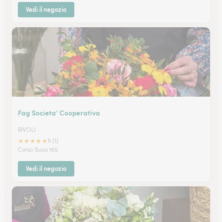
Vedi il negozio
Fag Societa’ Cooperativa
RIVOLI
★
★
★
★
★
5 (1)
Corso Susa 165
Vedi il negozio