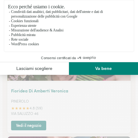
TORINO
★
★
★
★
★
4.7 (112)
Via Vandalino 28
Vedi il negozio
Fioridea Di Amberti Veronica
PINEROLO
★
★
★
★
★
4.8 (59)
VIA SALUZZO 46
Vedi il negozio