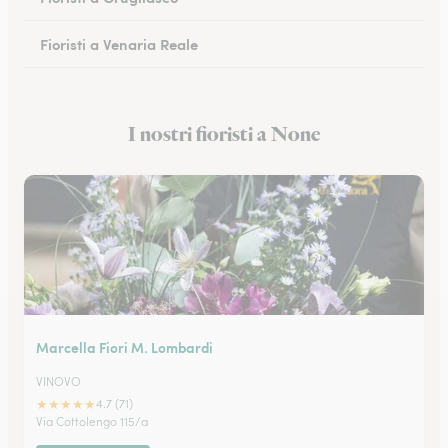
Fioristi a Venaria Reale
Fioristi a Cuneo
I nostri fioristi a None
Fioristi a Alessandria
Marcella Fiori M. Lombardi
VINOVO
★
★
★
★
★
4.7 (71)
Via Cottolengo 115/a