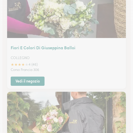
Fiori E Colori Di Giuseppina Balloi
COLLEGNO
★
★
★
★
★
4 (46)
Corso Francia 306
Vedi il negozio