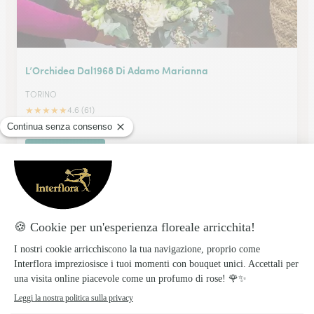
L’Orchidea Dal1968 Di Adamo Marianna
TORINO
★
★
★
★
★
4.6 (61)
Via Caboto 43/C
Vedi il negozio
La Rosa Blu Di Castelli Maria Rosa