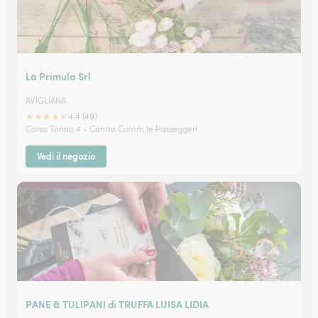
La Primula Srl
AVIGLIANA
★
★
★
★
★
4.4 (49)
Corso Torino 4 - Centro Comm.le Passeggeri
Vedi il negozio
PANE & TULIPANI di TRUFFA LUISA LIDIA