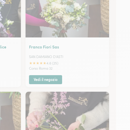
lice
Franco Fiori Sas
SAN DAMIANO D'ASTI
★
★
★
★
★
4.6 (25)
Corso Roma 32
Vedi il negozio