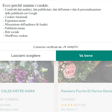
Fioristi a 
Fioristi a 
Fioristi a 
I nostri fioristi a Castelnuovo Don Bosco
Fioristi a 
di CALZA METRE MARA
Pensiero Fiorito Di Perino Dani
ONE TORINESE
CHIVASSO
★
★
★
★
★
4.8 (64)
4.7 (22)
 Brovero 4/40
Via Torino 11