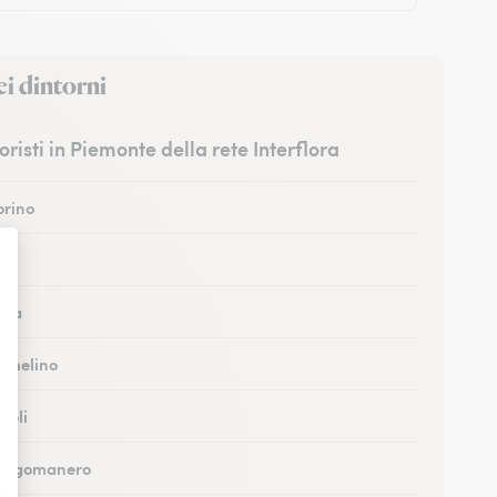
ei dintorni
fioristi in Piemonte della rete Interflora
orino
sti
Alba
Nichelino
ivoli
 Borgomanero