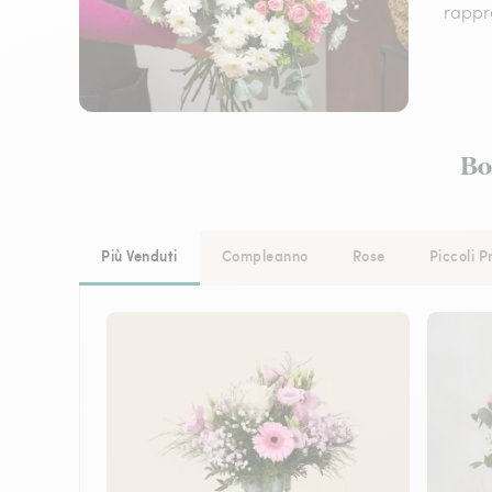
rappre
Bo
Più Venduti
Compleanno
Rose
Piccoli P