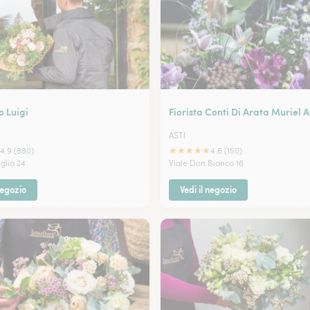
o Luigi
Fiorista Conti Di Arata Muriel A
ASTI
★
★
★
★
★
4.9 (880)
4.6 (150)
glia 24
Viale Don Bianco 16
negozio
Vedi il negozio