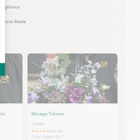
Grugliasco
Venaria Reale
Cuneo
Alessandria
ela
Sbicego Tiziana
TORINO
★
★
★
★
★
4.6 (76)
Corso Casale 310/C