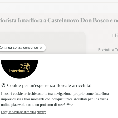
iorista Interflora a Castelnuovo Don Bosco e n
I 
Fioristi a T
Fioristi a A
Fioristi a 
Fioristi a 
Fioristi a R
Fioristi a