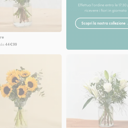
Effettua l'ordine entro le 17:30
ricevere i fiori in giornata
Scopri la nostra collezione
re
44€99
 da