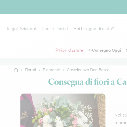
Vai al contenuto
Regali Aziendali
I nostri fioristi
Hai bisogno di aiuto?
Fiori d'Estate
Consegna Oggi
›
Fioristi
›
Piemonte
›
Castelnuovo Don Bosco
Home
Consegna di fiori a Ca
Nel cu
momen