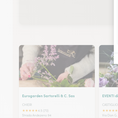
Eurogarden Sartorelli & C. Sas
EVENTI 
CHIERI
CASTIGLI
★
★
★
★
★
★
★
★
★
★
4.5 (73)
Strada Andezeno 94
Via Don G.