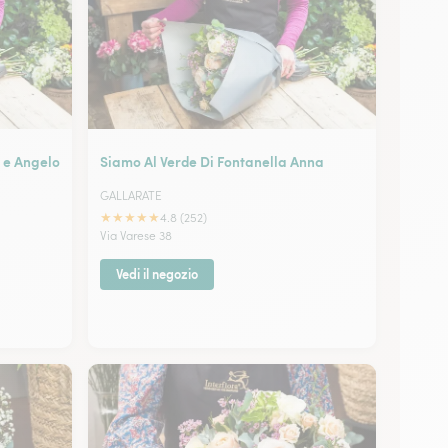
o e Angelo
Siamo Al Verde Di Fontanella Anna
GALLARATE
★
★
★
★
★
4.8 (252)
Via Varese 38
Vedi il negozio