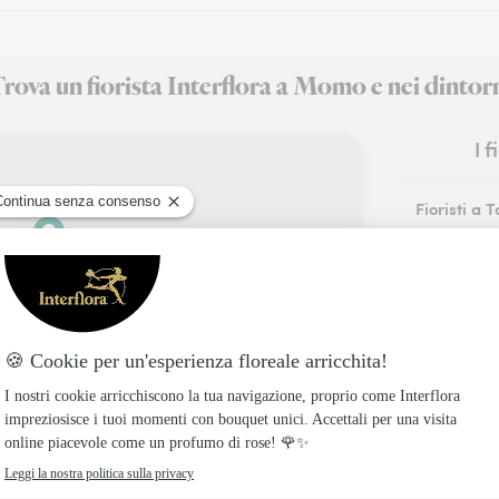
rova un fiorista Interflora a Momo e nei dintor
I 
Fioristi a T
Fioristi a A
Fioristi a 
Fioristi a 
Fioristi a R
Fioristi a