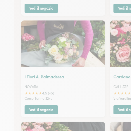
Vedi il negozio
Vedi il 
I Fiori A. Palmadessa
Cardano 
NOVARA
GALLIATE
★
★
★
★
★
★
★
★
★
★
4.5 (45)
Corso Torino 32/c
Via Varalli
Vedi il negozio
Vedi il 