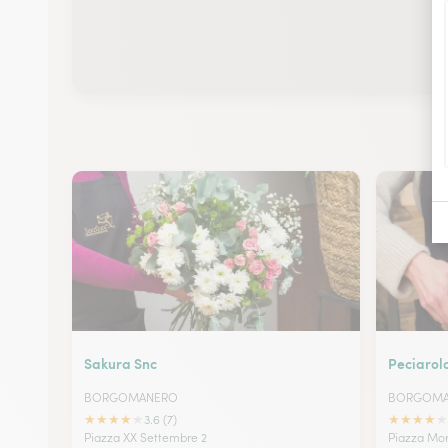
Sakura Snc
Peciarolo
BORGOMANERO
BORGOMA
★
★
★
★
★
★
★
★
★
★
3.6 (7)
Piazza XX Settembre 2
Piazza Mor