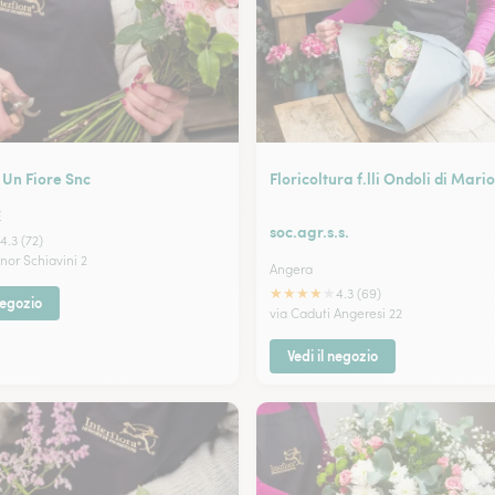
 Un Fiore Snc
Floricoltura f.lli Ondoli di Mari
E
soc.agr.s.s.
4.3 (72)
nor Schiavini 2
Angera
★
★
★
★
★
4.3 (69)
negozio
via Caduti Angeresi 22
Vedi il negozio