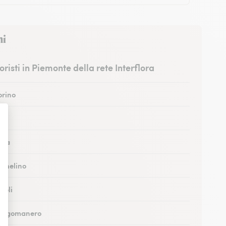
ni
fioristi in Piemonte della rete Interflora
orino
sti
Alba
Nichelino
ivoli
 Borgomanero