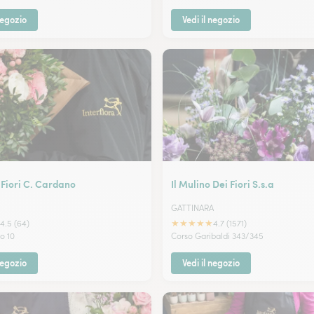
negozio
Vedi il negozio
Fiori C. Cardano
Il Mulino Dei Fiori S.s.a
GATTINARA
★
★
★
★
★
4.5 (64)
4.7 (1571)
no 10
Corso Garibaldi 343/345
negozio
Vedi il negozio