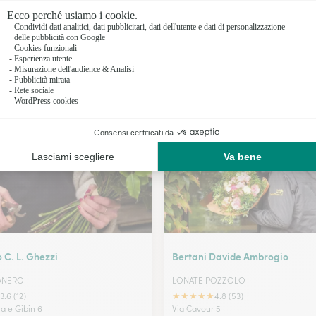
Fioristi a 
Fioristi a 
Fioristi a 
I nostri fioristi a Momo
Fioristi a 
 C. L. Ghezzi
Bertani Davide Ambrogio
NERO
LONATE POZZOLO
★
★
★
★
★
3.6 (12)
4.8 (53)
a e Gibin 6
Via Cavour 5