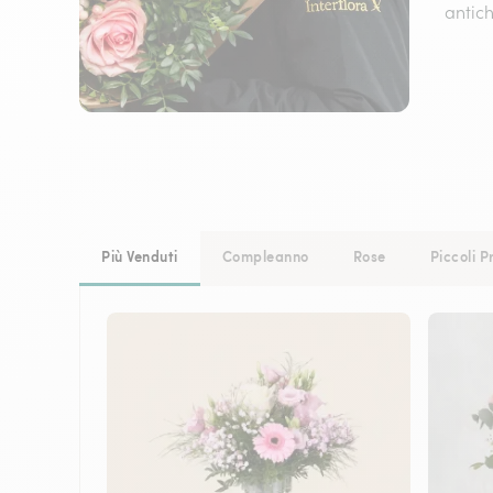
antich
Più Venduti
Compleanno
Rose
Piccoli P