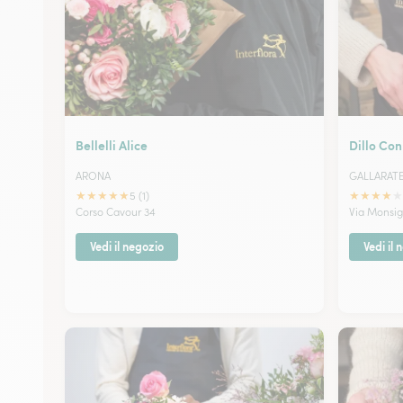
Bellelli Alice
Dillo Con
ARONA
GALLARAT
★
★
★
★
★
★
★
★
★
★
5 (1)
Corso Cavour 34
Via Monsig
Vedi il negozio
Vedi il 