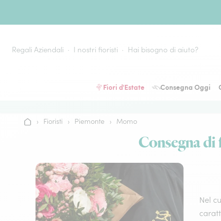
Vai al contenuto
Regali Aziendali
I nostri fioristi
Hai bisogno di aiuto?
Fiori d'Estate
Consegna Oggi
›
Fioristi
›
Piemonte
›
Momo
Home
Consegna di f
Nel cu
caratt