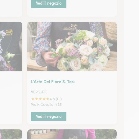
Vedi il negozio
L’Arte Del Fiore S. Tosi
VERGIATE
★
★
★
★
★
4.8 (61)
Via F. Cavallotti 35
Vedi il negozio