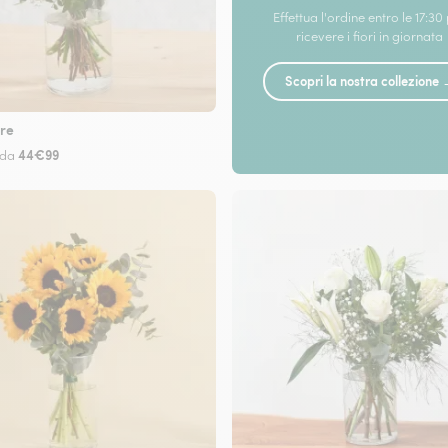
Effettua l'ordine entro le 17:30
ricevere i fiori in giornata
Scopri la nostra collezione
re
44€99
 da